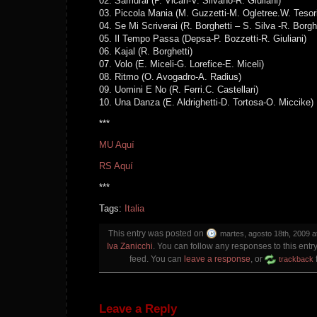
02. Samurai (P. Vicari-V. Silvano-R. Giuliani)
03. Piccola Mania (M. Guzzetti-M. Ogletree.W. Tesor
04. Se Mi Scriverai (R. Borghetti – S. Silva -R. Borgh
05. Il Tempo Passa (Depsa-P. Bozzetti-R. Giuliani)
06. Kajal (R. Borghetti)
07. Volo (E. Miceli-G. Lorefice-E. Miceli)
08. Ritmo (O. Avogadro-A. Radius)
09. Uomini E No (R. Ferri.C. Castellari)
10. Una Danza (E. Aldrighetti-D. Tortosa-O. Miccike)
***
MU Aquí
RS Aquí
***
Tags:
Italia
This entry was posted on
martes, agosto 18th, 2009 a
Iva Zanicchi
. You can follow any responses to this entr
feed. You can
leave a response
, or
trackback
Leave a Reply