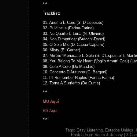
***
Tracklist:
01. Anema E Core (S. D’Esposito)
02. Pulcinella (Farina-Farina)
03. Nu Quarto E Luna (N. Oliviero)
04. Non Dimenticar (Bracchi-Danzi)
05. O Sole Mio (Di Capua-Capurro)
06. Misty (E. Garner)
07. Me So ‘Mbriacato E Sole (S. D’Esposito-T. Manli
08. You Belong To My Heart (Voglio Amarti Così) (Lar
09. Core A Core (De Marchis)
10. Concerto D’Autunno (C. Bargoni)
11. I’ll Remember Naples (Farina-Farina)
12. Torna A Surriento (De Curtis)
***
MU Aquí
RS Aquí
***
Tags:
Easy Listening
,
Estados Unidos
,
Posteado en
Santo & Johnny
|
3 Co