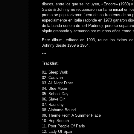
discos, entre los que se incluyen, «Encore» (1960) y
Santo & Johnny no recuperaron su fama inicial en l
pronto se popularizaron fuera de las fronteras de su p
especialmente en Italia (adonde en 1973 ganaron dis
de la banda sonora de «El Padrino), pero se separar
siguio grabando y actuando por muchos años como s
Este álbum, editado en 1993, reune los éxitos d
Johnny desde 1959 a 1964.
***
Tracklist:
01. Sleep Walk
02. Caravan
03. All Night Diner
04. Blue Moon
05. School Day
06. Slave Girl
07. Raunchy
08. Alabama Bound
09. Theme From A Summer Place
10. Hop Scotch
11. Poor People Of Paris
12. Lady Of Spain