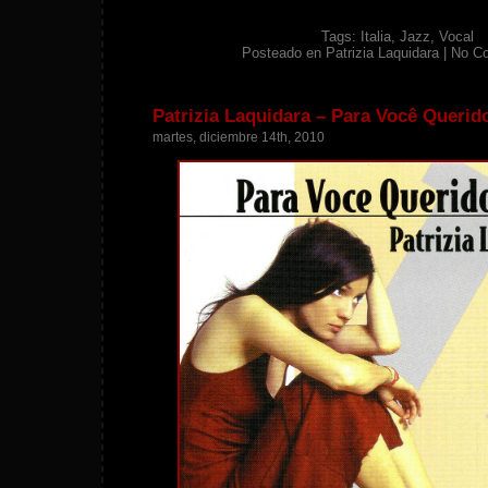
Tags:
Italia
,
Jazz
,
Vocal
Posteado en
Patrizia Laquidara
|
No C
Patrizia Laquidara – Para Você Querid
martes, diciembre 14th, 2010