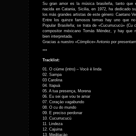
Su gran amor es la música brasileña, tanto que es
nacida en Catania, Sicilia, en 1972, ha dedicado 
los más grandes artistas de este género: Caetano Ve
Entre los quinze famosos temas hay uno que no
Popular Brasileña; se trata de «Cucurrucucú» (Cu 
compositor méxicano Tomás Méndez, y hay que r
bien interpretada.
Gracias a nuestro «Cómplice» Antonio por presentarno
***
Tracklist:
01. O ciùme (intro) – Vocè è linda
02. Sampa
03 Carolina
04. Itapuà
05. A tua presença, Morena
06. Eu sei que vou te amar
07. Coraçào vagabundo
08. O cu do mundo
09. E preciso perdonar
10. Cucurrucucù
11. Lindeza
12. Cajuina
13. Meditaçào