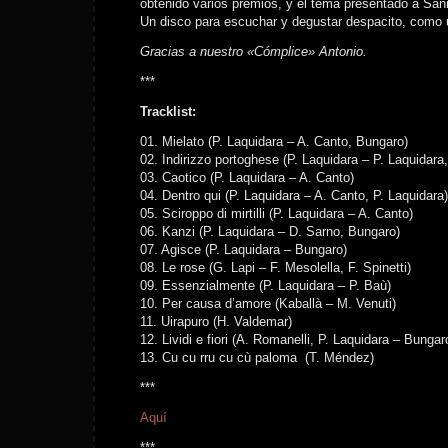
obtenido varios premios, y el tema presentado a Sanr
Un disco para escuchar y degustar despacito, como 
Gracias a nuestro «Cómplice» Antonio.
***
Tracklist:
01. Mielato (P. Laquidara – A. Canto, Bungaro)
02. Indirizzo portoghese (P. Laquidara – P. Laquidara
03. Caotico (P. Laquidara – A. Canto)
04. Dentro qui (P. Laquidara – A. Canto, P. Laquidara)
05. Sciroppo di mirtilli (P. Laquidara – A. Canto)
06. Kanzi (P. Laquidara – D. Sarno, Bungaro)
07. Agisce (P. Laquidara – Bungaro)
08. Le rose (G. Lapi – F. Mesolella, F. Spinetti)
09. Essenzialmente (P. Laquidara – P. Baù)
10. Per causa d’amore (Kaballà – M. Venuti)
11. Uirapuro (H. Valdemar)
12. Lividi e fiori (A. Romanelli, P. Laquidara – Bungar
13. Cu cu rru cu cù paloma (T. Méndez)
***
Aquí
***