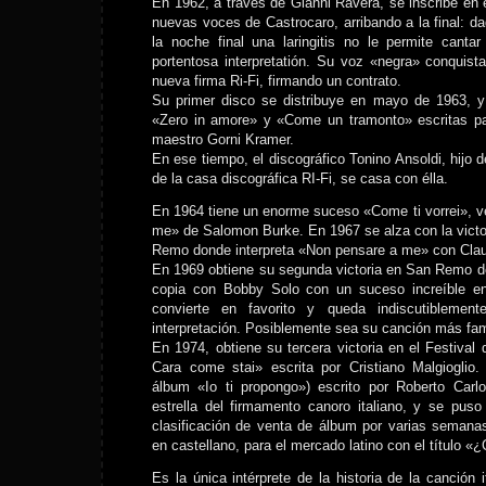
En 1962, a través de Gianni Ravera, se inscribe en e
nuevas voces de Castrocaro, arribando a la final: da
la noche final una laringitis no le permite cant
portentosa interpretatión. Su voz «negra» conquista
nueva firma Ri-Fi, firmando un contrato.
Su primer disco se distribuye en mayo de 1963, y
«Zero in amore» y «Come un tramonto» escritas para
maestro Gorni Kramer.
En ese tiempo, el discográfico Tonino Ansoldi, hijo 
de la casa discográfica RI-Fi, se casa con élla.
En 1964 tiene un enorme suceso «Come ti vorrei», ver
me» de Salomon Burke. En 1967 se alza con la victor
Remo donde interpreta «Non pensare a me» con Claud
En 1969 obtiene su segunda victoria en San Remo d
copia con Bobby Solo con un suceso increíble e
convierte en favorito y queda indiscutiblement
interpretación. Posiblemente sea su canción más fa
En 1974, obtiene su tercera victoria en el Festiv
Cara come stai» escrita por Cristiano Malgioglio.
álbum «Io ti propongo») escrito por Roberto Car
estrella del firmamento canoro italiano, y se pus
clasificación de venta de álbum por varias semana
en castellano, para el mercado latino con el título 
Es la única intérprete de la historia de la canción 