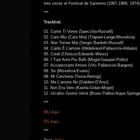
tres veces el Festival de Sanremo (1967,1969, 1974)
***
Tracklist:
01. Come Ti Vorrei (Specchia-Russell)
02. Caro Mio (Cara Mia) (Trapani-Lange-Misselvia)
03. Non Tornar Mai (Sergio Bardotti-Russell)
04. Caldo È L’amore (Hildebrand-Pallavicini-Abbate)
05. Credi (Chiosso-Edwards-Weiss)
06. I Tuoi Anni Piu Belli (Mogol-Gaspari-Polito)
07. Accarezzami Amore (Vito Pallavicini-Bargoni)
08. Se (Misselvia-Evans)
09. Mi Cercherai (Testa-Remigi)
10. Ma L’amore No (Galdieri-D’Anzi)
11. Non Era Vero (Kasha-Golan-Mogol)
12. Un’altro Giorno Verrà (Bruno Pallesi-Kaye-Springe
***
MU Aquí
RS Aquí
***