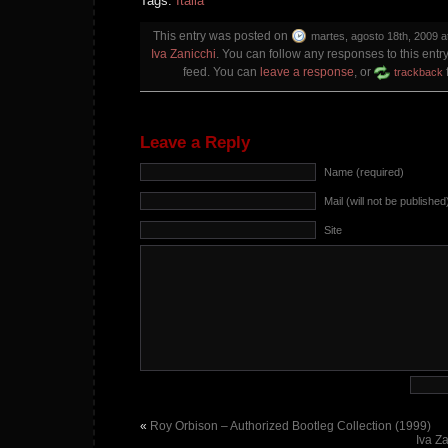
Tags:
Italia
This entry was posted on
martes, agosto 18th, 2009 a
Iva Zanicchi
. You can follow any responses to this entr
feed. You can
leave a response
, or
trackback
Leave a Reply
Name (required)
Mail (will not be published
Site
«
Roy Orbison – Authorized Bootleg Collection (1999)
Iva Za