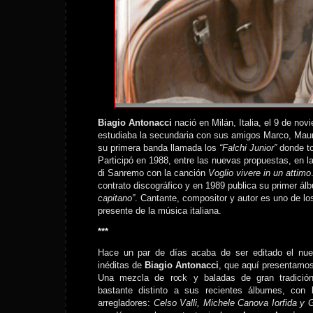
Biagio Antonacci
nació en Milán, Italia, el 9 de n
estudiaba la secundaria con sus amigos Marco, Mau
su primera banda llamada los
“Falchi Junior”
donde to
Participó en 1988, entre las nuevas propuestas, en la
di Sanremo con la canción
Voglio vivere in un attimo
contrato discográfico y en 1989 publica su primer á
capitano”
. Cantante, compositor y autor es uno de los
presente de la música italiana.
***
Hace un par de días acaba de ser editado el nu
inéditas de
Biagio Antonacci
, que aquí presentamos
Una mezcla de rock y baladas de gran tradición 
bastante distinto a sus recientes álbumes, con 
arregladores:
Celso Valli, Michele Canova Iorfida y 