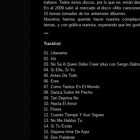
italiano. Todos estos discos, por lo que se, están d
En el 2009 salió al mercado el disco «Mis cancion
15 temas tomados de los anteriores álbumes.
Nosotros hemos querido hacer nuestra compilaci
temas, y con gráfica nuestra, esperando que les gus
***
Tracklist:
01. Liberame
02. Iris
03. No Se A Quien Debo Creer (duo con Sergio Dalm
04. Si Ella, Si Yo
05. Antes De Todo
06. Eres
07. Como Tantos En El Mundo
08. Danza Sobre Mi Pecho
09. Tan Deprisa No
10. Hasta El Amor
11. Flores
12. Cuanto Tiempo Y Aun Sigues
13. No Me Hablas Tu
14. Si Tu Estás
15. Dejame Irme De Aquí
16. Dos Palabras