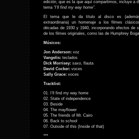
edición, que es la que aquí compartimos, incluye a di
tema
“I’ll find my way home”
.
El tema que le da título al disco es (ademá
extraordinaria) un homenaje a los filmes clásic
décadas de 1930 y 1940, incorporando efectos de s
de los filmes originales, como las de Humphrey Bogar
Músicos:
Jon Anderson:
voz
Vangelis:
teclados
Dick Morrisey:
saxo, flauta
David Cocker:
voces
Sally Grace:
voces
Tracklist:
01. I’ll find my way home
02. State of independence
03. Beside
04. The mayflower
05. The friends of Mr. Cairo
06. Back to school
07. Outside of this (Inside of that)
***