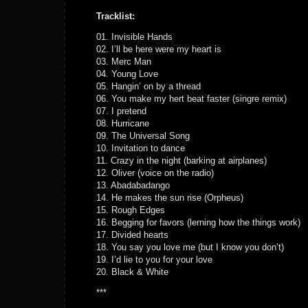
Tracklist:
01. Invisible Hands
02. I’ll be here were my heart is
03. Merc Man
04. Young Love
05. Hangin’ on by a thread
06. You make my hert beat faster (singre remix)
07. I pretend
08. Hurricane
09. The Universal Song
10. Invitation to dance
11. Crazy in the night (barking at airplanes)
12. Oliver (voice on the radio)
13. Abadabadango
14. He makes the sun rise (Orpheus)
15. Rough Edges
16. Begging for favors (lerning how the things work)
17. Divided hearts
18. You say you love me (but I know you don’t)
19. I’d lie to you for your love
20. Black & White
***