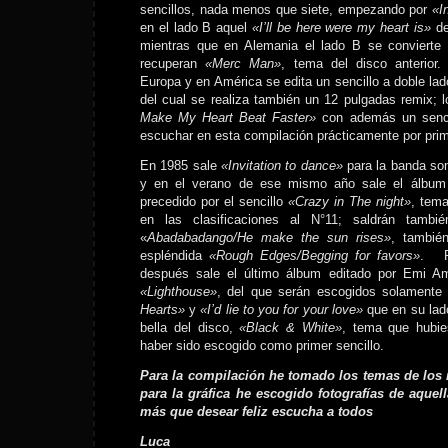
sencillos, nada menos que siete, empezando por
«I
en el lado B aquel
«I’ll be here were my heart is»
de
mientras que en Alemania el lado B se convierte 
recuperan
«Merc Man»
, tema del disco anterior
Europa y en América se edita un sencillo a doble la
del cual se realiza también un 12 pulgadas remix;
Make My Heart Beat Faster»
con además un senci
escuchar en esta compilación prácticamente por pri
En 1985 sale
«Invitation to dance»
para la banda so
y en el verano de ese mismo año sale el álbu
precedido por el sencillo
«Crazy in The night»
, tem
en las clasificaciones al N°11; saldrán tambié
«
Abadabadango/He make the sun rises»
, tambié
espléndida
«Rough Edges/Begging for favors»
. P
después sale el último álbum editado por Emi Am
«Lighthouse»
, del que serán escogidos solamente 
Hearts»
y
«I’d lie to you for your love»
que en su lad
bella del disco,
«Black & White»
, tema que hubi
haber sido escogido como primer sencillo.
Para la compilación he tomado los temas de los 
para la gráfica he escogido fotografías de aque
más que desear feliz escucha a todos
Luca