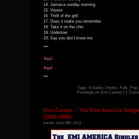
14. Jamaica sunday morning
15. Voyeur
16. Thrill of the grill
17. Does it make you remember
18. Take it on the chin
19. Undertow
20. Say you don’t know me
***
Aquí
Aquí
***
Tags:
Estados Unidos
,
Folk
,
Pop
Posteado en
Kim Carnes
|
1 Comm
Kim Carnes – The Emi America Singles
(1983-1986)
jueves, junio 9th, 2011