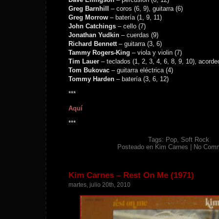
Greg Barnhill
– coros (6, 9), guitarra (6)
Greg Morrow
– batería (1, 9, 11)
John Catchings
– cello (7)
Jonathan Yudkin
– cuerdas (9)
Richard Bennett
– guitarra (3, 6)
Tammy Rogers-King
– viola y violin (7)
Tim Lauer
– teclados (1, 2, 3, 4, 6, 8, 9, 10), acorde
Tom Bukovac
– guitarra eléctrica (4)
Tommy Harden
– batería (3, 6, 12)
***
Aquí
***
Tags:
Pop
,
Soft Rock
Posteado en
Kim Carnes
|
No Comm
Kim Carnes – Rest On Me (1971)
martes, julio 20th, 2010