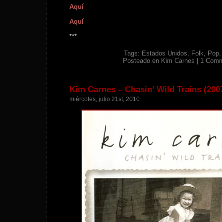
Aquí
Aquí
***
Tags:
Estados Unidos
,
Folk
,
Pop
Posteado en
Kim Carnes
|
1 Comm
Kim Carnes – Chasin’ Wild Trains (200
miércoles, julio 21st, 2010