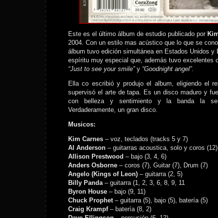
Este es el último álbum de estudio publicado por
Kim
2004. Con un estilo mas acústico que lo que se conoc
álbum tuvo edición simultánea en Estados Unidos y 
espíritu muy especial que, además tuvo excelentes c
“Just to see your smile”
y
“Goodnight angel”
.
Ella co escribió y produjo el album, eligiendo el re
supervisó el arte de tapa. Es un disco maduro y fu
con belleza y sentimiento y la banda la sec
Verdaderamente, un gran disco.
Musicos:
Kim Carnes
– voz, teclados (tracks 5 y 7)
Al Anderson
– guitarras acoustica, solo y coros (12)
Allison Prestwood
– bajo (3, 4, 6)
Anders Osborne
– coros (7), Guitar (7), Drum (7)
Angelo (Kings of Leon)
– guitarra (2, 5)
Billy Panda
– guitarra (1, 2, 3, 6, 8, 9, 11
Byron House
– bajo (9, 11)
Chuck Prophet
– guitarra (5), bajo (5), batería (5)
Craig Krampf
– batería (8, 2)
Dave Ellingson
– percusión (6, 12)