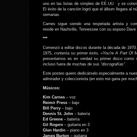
uno en las listas de simples de EE.UU. y se convir
El éxito de la canción logró que el álbum llegara al 
semanas.
Carnes sigue siendo una respetada artista y co
reside en Nashville, Tennessee con su esposo Dave 
***
Comenzó a editar discos durante la década de 197
1975, contenía su primer éxito,
«You’re A Part Of 
presentamos es en verdad su primer disco como s
incluso fuera de muchas de sus
“discografías”
.
Este posteo quiero dedicárselo especialmente a nue
admirador y coleccionista (en esto me gana por muc
Músicos:
Kim Carnes
– voz
Reimir Press
– bajo
Bill Perry
– bajo
Dennis St. John
– batería
Ed Greene
– batería
Gil Rogers
– guitarra en 3
Glen Hardin
– piano en 3
James Burton
– guitarra