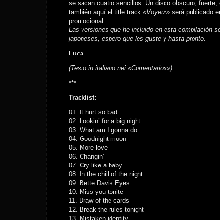
se sacan cuatro sencillos. Un disco obscuro, fuerte,
también aquí el title track
«Voyeur»
será publicado e
promocional.
Las versiones que he incluido en esta compilación s
japoneses, espero que les guste y hasta pronto.
Luca
(Testo in italiano nei «Comentarios»)
***
Tracklist:
01. It hurt so bad
02. Lookin’ for a big night
03. What am I gonna do
04. Goodnight moon
05. More love
06. Changin’
07. Cry like a baby
08. In the chill of the night
09. Bette Davis Eyes
10. Miss you tonite
11. Draw of the cards
12. Break the rules tonight
13. Mistaken identity