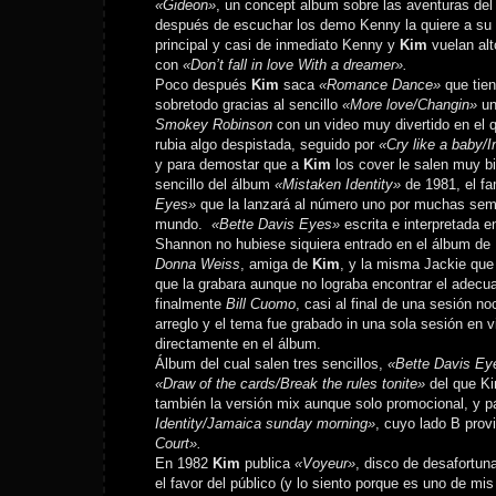
«Gideon»
, un concept album sobre las aventuras de
después de escuchar los demo Kenny la quiere a su l
principal y casi de inmediato Kenny y
Kim
vuelan alt
con
«Don’t fall in love With a dreamer».
Poco después
Kim
saca
«Romance Dance»
que tien
sobretodo gracias al sencillo
«More love/Changin»
un
Smokey Robinson
con un video muy divertido en el q
rubia algo despistada, seguido por
«Cry like a baby/In
y para demostar que a
Kim
los cover le salen muy bi
sencillo del álbum
«Mistaken Identity»
de 1981, el f
Eyes»
que la lanzará al número uno por muchas sem
mundo.
«Bette Davis Eyes»
escrita e interpretada 
Shannon no hubiese siquiera entrado en el álbum de 
Donna Weiss
, amiga de
Kim
, y la misma Jackie que
que la grabara aunque no lograba encontrar el adec
finalmente
Bill Cuomo
, casi al final de una sesión no
arreglo y el tema fue grabado in una sola sesión en 
directamente en el álbum.
Álbum del cual salen tres sencillos,
«Bette Davis Eye
«Draw of the cards/Break the rules tonite»
del que Ki
también la versión mix aunque solo promocional, y p
Identity/Jamaica sunday morning»
, cuyo lado B pro
Court».
En 1982
Kim
publica
«Voyeur»
, disco de desafortu
el favor del público (y lo siento porque es uno de mis