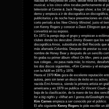
Nacida en Hollywood en 1954, desde niña se revela
musical; a los cinco años tocaba perfectamente el p
televisión al Connie & Jack Reagan show; a los 14 a
demo y empieza a ir de discografica en discográfica, 
publicitarios y de noche hace presentaciones en clu
corto período a los
New Christy Minstrel
, justo el ti
con Kenny Rogers y conocer a
Dave Ellingson
que p
convertirá en su esposo.
En 1971 la pareja deja el grupo y empiezan a exibir
clubes donde los descubre
Jimmy Bowen
que los se
discográfica Amos, subsidiaria de Bell Records que a
más afamada Columbia. Despues de prestar su voz 
nombre de Honey Bear y después de un sencillo c
fin graba su primer álbum
«Rest On Me»
, pero a part
sus colegas…no pasa nada más; lo mismo, desafor
los dos discos siguientes,
«Kim Carnes»
y el estup
con la A&M en 1975 y 1976.
Hasta el 1979
Kim
goza de excelente reputación ent
autora, pero sin tener un disco de éxito en su activo; a
nacida Emi America, siendo la primera artista en grab
americana y en 1979 se publica «
St.Vincent Court»
q
baja de la clasificación, de la mano de los dos sencil
for a big night»
y
«What am I gonna do/Goodnight m
Kim Carnes
empieza a ser conocido por el público.
El año siguiente
Kenny Rogers
le pide escribir un á