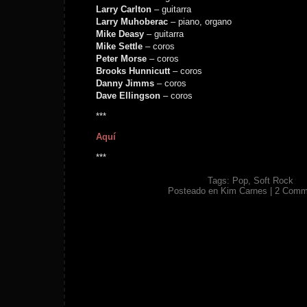
Larry Carlton
– guitarra
Larry Muhoberac
– piano, organo
Mike Deasy
– guitarra
Mike Settle
– coros
Peter Morse
– coros
Brooks Hunnicutt
– coros
Danny Jimms
– coros
Dave Ellingson
– coros
***
Aquí
***
Tags:
Pop
,
Soft Rock
Posteado en
Kim Carnes
|
2 Comm