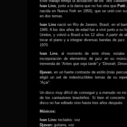
Este trabajo refleja la actuación de los
“dos caballer
Ivan Lins
, junto a la dama que no fue otra que
Patti
nacida en Nueva York en 1950), que se unió con s
en dos temas.
Ivan Lins
nació en Río de Janeiro, Brasil, en el bar
1945. A los dos años de edad fue a vivir junto a su 
Unidos, y volvió a Brasil a los 12 años. A partir de 
tocar el piano y a integrar diversas bandas de jazz.
1970.
Ivan Lins
, al momento de este show, estaba 
incorporación de elementos de jazz en su músic
tremenda de
“Antes que seja tarde” y “Dinorah, Dinor
Djavan
, en un fuerte contraste de estilo (más percus
eligió un set de indestructibles temas de su repe
“Açai”.
Un disco muy difícil de conseguir y a menudo no incl
de los cantautores brasileños. Si bien el concierto
disco no fue editado sino hasta tres años después.
Músicos:
Ivan Lins:
teclados: voz
Djavan:
guitarra, voz