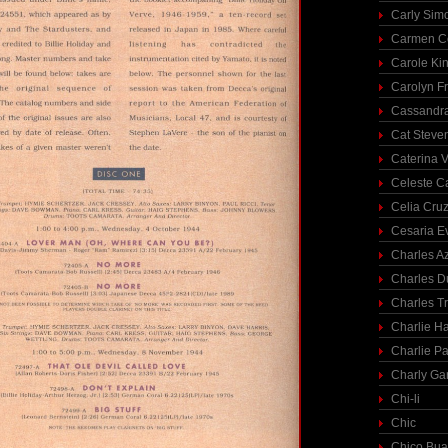
Carly Sim
Carmen C
Carole Ki
Carolyn Fr
Cassandra
Cat Steve
Caterina V
Celeste C
Celia Cru
Cesaria E
Charles A
Charles 
Charles T
Charlie H
Charlie Pa
Charly Ga
Chi-li
Chic
Chico Bua