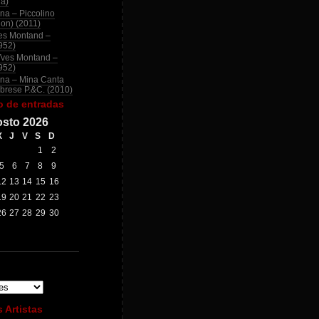
na)
na – Piccolino
ion) (2011)
es Montand –
952)
Yves Montand –
952)
na – Mina Canta
brese P.&C. (2010)
o de entradas
sto 2026
X
J
V
S
D
1
2
5
6
7
8
9
12
13
14
15
16
19
20
21
22
23
26
27
28
29
30
 Artistas