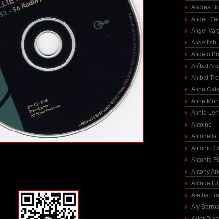
Andrea Bo
Angel D'a
Angel Var
Angelfish
Angelo Br
Aníbal Ari
Aníbal Tro
Anna Calv
Anne Mur
Annie Len
Antoine
Antonella
Antonio C
Antonio F
Antony An
Arcade Fi
Aretha Fra
Ary Barro
Astor Piaz