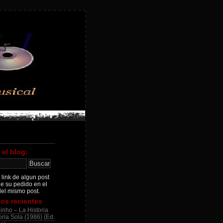
 el blog:
 link de algun post
je su pedido en el
el mismo post.
os recientes
inho – La Historia
ria Sola (1986) (Ed.