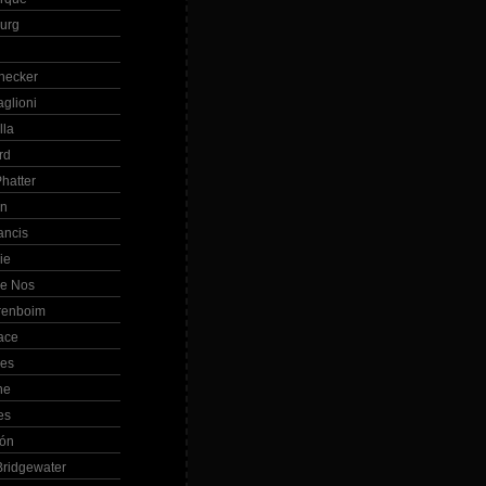
Burg
hecker
glioni
lla
rd
hatter
in
ancis
ie
de Nos
renboim
ace
les
ne
es
bón
ridgewater