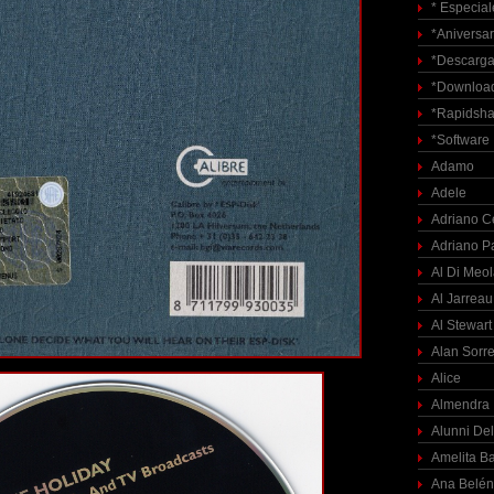
* Especial
*Aniversar
*Descarga
*Download
*Rapidsha
*Software
Adamo
Adele
Adriano C
Adriano P
Al Di Meo
Al Jarreau
Al Stewart
Alan Sorre
Alice
Almendra
Alunni Del
Amelita Ba
Ana Belén