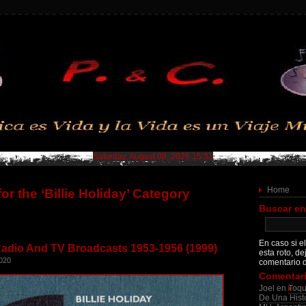
Saturday, August 08, 2026 15:31
Home
or the ‘Billie Holiday’ Category
Buscar en
En caso si el
 Radio And TV Broadcasts 1953-1956 (1999)
esta roto, de
2020
comentario d
Comentari
Joel
en
Toqu
De Una Histo