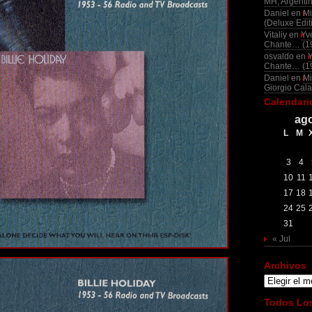
MH, Argenti
Daniel
en
Mi
(Deluxe Edit
Vitaliy
en
Yv
Chante… (1
osvaldo
en
Chante… (1
Daniel
en
Mi
Giorgio Cala
Calendari
ago
L
M
3
4
10
11
17
18
24
25
31
« Jul
Archivos
Archivos
Todos Los