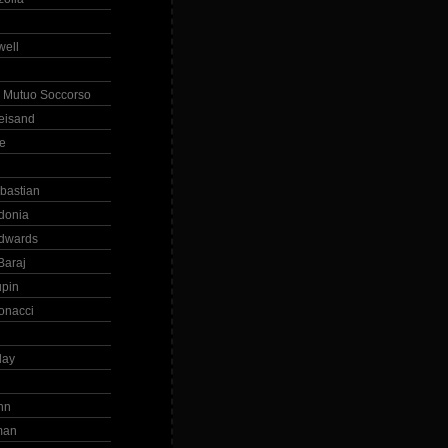
ell
 Mutuo Soccorso
reisand
te
ebastian
donia
dwards
Baraj
upin
onacci
day
hn
man