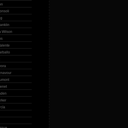
on
onsoli
ng
anklin
 Wilson
ns
alente
arballo
z
vora
znavour
Dumont
renet
aden
rker
rcía
rque