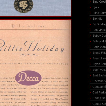
Bing Cros
Björk
Blind Fait
Blondie
Bo Diddle
Bob Marle
Bobby Dar
Bobby McF
Boris Vian
Bruno Fili
Bruno Lau
Bryan Fer
Buon Vecc
Burt Bach
Caetano V
Cantoamé
Carl Perki
Carlos Ga
Carlos Sa