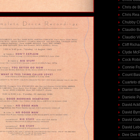
Chris de 
Chris Rea
Chubby C
Claudio Ba
Claudio Vi
Cliff Richa
Clyde McP
Cock Rob
Connie Fr
Count Bas
Cuarteto 
Daniel Ba
Daniele P
David Ack
David Byr
David Gat
David Le
Dee Dee B