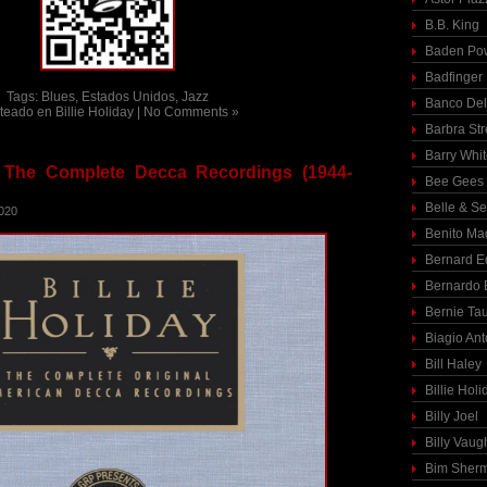
B.B. King
Baden Pow
Badfinger
Tags:
Blues
,
Estados Unidos
,
Jazz
Banco Del
teado en
Billie Holiday
|
No Comments »
Barbra St
Barry Whi
 – The Complete Decca Recordings (1944-
Bee Gees
Belle & S
2020
Benito Ma
Bernard E
Bernardo 
Bernie Ta
Biagio Ant
Bill Haley
Billie Holi
Billy Joel
Billy Vaug
Bim Sher