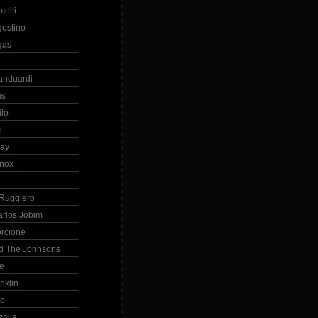
celli
gostino
gas
anduardi
as
ilo
i
ray
nox
 Ruggiero
arlos Jobim
orcione
d The Johnsons
re
nklin
so
zolla