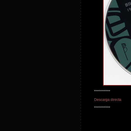
***********
Descarga directa
***********