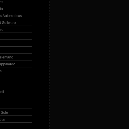
es
io
s Automaticas
 Software
re
elentano
appalardo
la
nti
 Sole
ltar