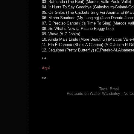
03. Batucada (The Beat) (Marcos Valle-Paulo Valle)
04. It Hurts To Say Goodbye (Gainsbourg-Goland-Gol
05. Os Grilos (The Crickets Sing For Anamaria) (Marc
06. Minha Saudade (My Longing) (Joao Donato-Joao G
07. É Preciso Cantar (It’s Time To Sing) (Marcos Vall
08. So What’s New (J.Pisano-Peggy Lee)
09. Wave (A.C.Jobim)
10. Ainda Mais Lindo (More Beautiful) (Marcos Valle-
11. Ela É Carioca (She’s A Carioca) (A.C.Jobim-R.Gi
12. Jequibau (Pretty Butterfly) (C.Pereiro-M.Albanese
***
Aquí
***
Tags:
Brasil
Posteado en
Walter Wanderley
|
No C