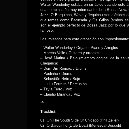
Walter Wanderley estaba en su ápice cuando este á
una combinación muy interesante de la Bossa Nova 
Jazz: O Barquinho, Wave y Jequibau son clásicos d
que temas como Batucada y Os Grilos (ambos escr
son el ejemplo perfecto de Bossa Jazz por lo que 
famoso.
Los invitados para esta grabación son impresionante
– Walter Wanderley / Organo, Piano y Arreglos
– Marcos Valle / Guitarra y arreglos
– José Marina / Bajo (miembro original de la selv
Cheganca)
– Dom Um Romao, / Drums
– Paulinho / Drums
– Sebastião Neto / Bajo
– Lu Lu Ferreira / Percusión
– Tayla Ferro / Voz
– Claudio Miranda / Voz
***
Tracklist:
01. On The South Side Of Chicago (Phil Zeller)
02. Ó Barquinho (Little Boat) (Menescal-Boscoli)