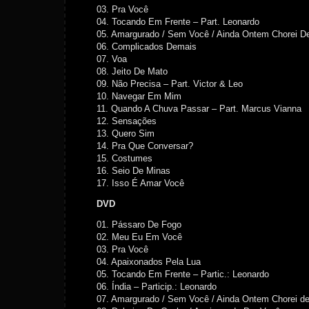
03. Pra Você
04. Tocando Em Frente – Part. Leonardo
05. Amargurado / Sem Você / Ainda Ontem Chorei 
06. Complicados Demais
07. Voa
08. Jeito De Mato
09. Não Precisa – Part. Victor & Leo
10. Navegar Em Mim
11. Quando A Chuva Passar – Part. Marcus Vianna
12. Sensações
13. Quero Sim
14. Pra Que Conversar?
15. Costumes
16. Seio De Minas
17. Isso É Amar Você
DVD
01. Pássaro De Fogo
02. Meu Eu Em Você
03. Pra Você
04. Apaixonados Pela Lua
05. Tocando Em Frente – Partic.: Leonardo
06. Índia – Particip.: Leonardo
07. Amargurado / Sem Você / Ainda Ontem Chorei d