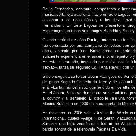
Paula Fernandes, cantante, compositora e instrume
música sertaneja brasileira, nació en Sete Lagoas,
a cantar a los ocho años y a los diez lanzó s
Fernandes». En Sete Lagoas se presentó al prog
Esperança» junto con sus amigos Brandão y Sidney.
Cuando tenía doce años Paula, junto con su famili
fue contratada por una compañía de rodeos con qui
años, viajando por todo Brasil como cantante de
suficiente experiencia en el escenario, el repertorio y 
En este mismo año, inspirada por el éxito de la t
Trovão», lanza su segundo Cd, «Ana Rayo», con un r
Sale enseguida su tercer álbum «Canções do Vento Su
del grupo Sagrado Coração da Terra y del cantante
ella: «Es la más bella voz que he oído en los último
En el álbum Paula ya demuestra su versatilidad pa
al country y al sertanejo. El disco le vale una nom
Música Brasileira de 2006 en la categoría de Melhor 
En diciembre de 2006 sale «Dust in the Wind» con
internacional, cuales «Angel», de Sarah MacLachl
Simon y una bella versión de «Dust in the Wind» d
banda sonora de la telenovela Páginas Da Vida.