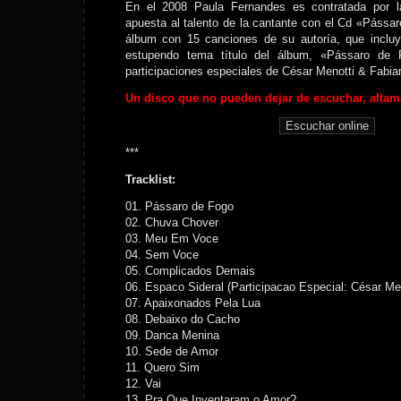
En el 2008 Paula Fernandes es contratada por l
apuesta al talento de la cantante con el Cd «Pássa
álbum con 15 canciones de su autoría, que incl
estupendo tema título del álbum, «Pássaro de 
participaciones especiales de César Menotti & Fabian
Un disco que no pueden dejar de escuchar, alta
***
Tracklist:
01. Pássaro de Fogo
02. Chuva Chover
03. Meu Em Voce
04. Sem Voce
05. Complicados Demais
06. Espaco Sideral (Participacao Especial: César Me
07. Apaixonados Pela Lua
08. Debaixo do Cacho
09. Danca Menina
10. Sede de Amor
11. Quero Sim
12. Vai
13. Pra Que Inventaram o Amor?