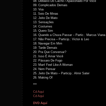
08. Debaixo Do Cacho / Apaixonado Por Você
09. Complicados Demais
10. Voa
11. Seio De Minas
12. Jeito De Mato
13. Sensações
14. Costumes
15. Quero Sim
16. Quando a Chuva Passar – Partic.: Marcus Viana
17. Não Precisa – Particip.: Victor & Leo
18. Navegar Em Mim
19. Tarde Demais
20. Pra Que Conversar?
21 .Isso É Amar Você
22. Pássaro De Fogo
23. Man! Feel Like A Woman
24. Nem Pensar
25. Jeito De Mato – Particip.: Almir Sater
26. Making Of
***
Cd Aquí
Cd Aquí
DVD Aquí