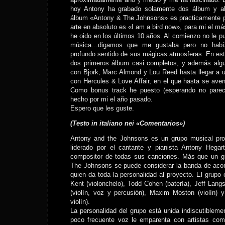
hoy Antony ha grabado solamente dos álbum y alg
álbum «Antony & The Johnsons» es practicamente pe
arte en absoluto es «I am a bird now», para mi el má
he oido en los últimos 10 años. Al comienzo no le 
música…digamos que me gustaba pero no había
profundo sentido de sus mágicas atmosferas. En es
dos primeros álbum casi completos, y además algu
con Bjork, Marc Almond y Lou Reed hasta llegar a 
con Hercules & Love Affair, en el que hasta se ave
Como bonus track he puesto (esperando no parec
hecho por mi el año pasado.
Espero que les guste.
(Testo in italiano nei «Comentarios»)
Antony and the Johnsons es un grupo musical pr
liderado por el cantante y pianista Antony Hegar
compositor de todas sus canciones. Más que un gr
The Johnsons se puede considerar la banda de ac
quien da toda la personalidad al proyecto. El grupo 
Kent (violonchelo), Todd Cohen (batería), Jeff Lang
(violín, voz y percusión), Maxim Moston (violín) 
violín).
La personalidad del grupo está unida indiscutibleme
poco frecuente voz le emparenta con artistas co