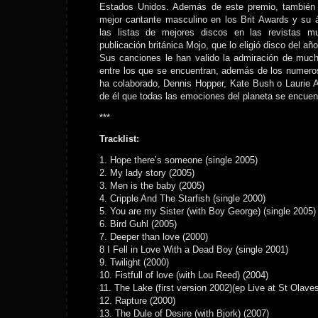
Estados Unidos. Además de este premio, tambié
mejor cantante masculino en los Brit Awards y su 
las listas de mejores discos en las revistas mu
publicación británica Mojo, que lo eligió disco del año
Sus canciones le han valido la admiración de much
entre los que se encuentran, además de los numero
ha colaborado, Dennis Hopper, Kate Bush o Laurie 
de él que todas las emociones del planeta se encuent
***
Tracklist:
1. Hope there’s someone (single 2005)
2. My lady story (2005)
3. Men is the baby (2005)
4. Cripple And The Starfish (single 2000)
5. You are my Sister (with Boy George) (single 2005)
6. Bird Guhl (2005)
7. Deeper than love (2000)
8 I Fell in Love With a Dead Boy (single 2001)
9. Twilight (2000)
10. Fistfull of love (with Lou Reed) (2004)
11. The Lake (first version 2002)(ep Live at St Olav
12. Rapture (2000)
13. The Dule of Desire (with Bjork) (2007)