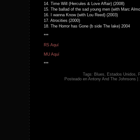
14. Time Will (Hercules & Love Affair) (2008)
15. The ballad of the sad young men (with Marc Alm
16. I wanna Know (with Lou Reed) (2003)
17. Atrocities (2000)
18. The Horror has Gone (b side The lake) 2004
***
RS Aquí
MU Aquí
***
Tags:
Blues
,
Estados Unidos
,
Posteado en
Antony And The Johnsons
|