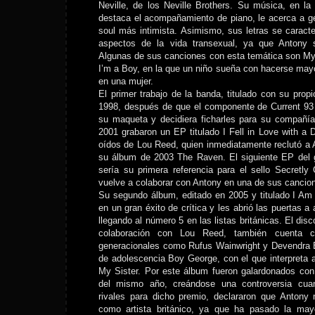
Neville, de los Neville Brothers. Su música, en 
destaca el acompañamiento de piano, le acerca a g
soul más intimista. Asimismo, sus letras se caracter
aspectos de la vida transexual, ya que Antony 
Algunas de sus canciones con esta temática son My
I’m a Boy, en la que un niño sueña con hacerse mayo
en una mujer.
El primer trabajo de la banda, titulado con su prop
1998, después de que el componente de Current 93
su maqueta y decidiera ficharles para su compañía
2001 grabaron un EP titulado I Fell in Love with a D
oídos de Lou Reed, quien inmediatamente reclutó a 
su álbum de 2003 The Raven. El siguiente EP del g
sería su primera referencia para el sello Secretl
vuelve a colaborar con Antony en una de sus cancio
Su segundo álbum, editado en 2005 y titulado I Am 
en un gran éxito de crítica y les abrió las puertas 
llegando al número 5 en las listas británicas. El di
colaboración con Lou Reed, también cuenta 
generacionales como Rufus Wainwright y Devendra B
de adolescencia Boy George, con el que interpreta 
My Sister. Por este álbum fueron galardonados con
del mismo año, creándose una controversia cua
rivales para dicho premio, declararon que Antony 
como artista británico, ya que ha pasado la may