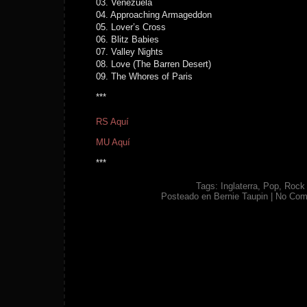
03. Venezuela
04. Approaching Armageddon
05. Lover’s Cross
06. Blitz Babies
07. Valley Nights
08. Love (The Barren Desert)
09. The Whores of Paris
***
RS Aquí
MU Aquí
***
Tags:
Inglaterra
,
Pop
,
Rock
Posteado en
Bernie Taupin
|
No Com