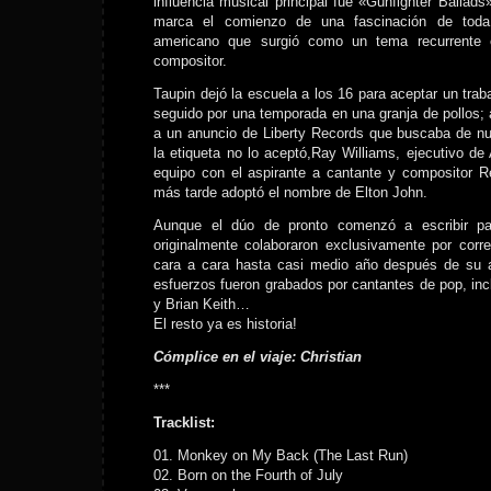
influencia musical principal fue «Gunfighter Ballad
marca el comienzo de una fascinación de toda
americano que surgió como un tema recurrente
compositor.
Taupin dejó la escuela a los 16 para aceptar un traba
seguido por una temporada en una granja de pollos; 
a un anuncio de Liberty Records que buscaba de nu
la etiqueta no lo aceptó,Ray Williams, ejecutivo de 
equipo con el aspirante a cantante y compositor 
más tarde adoptó el nombre de Elton John.
Aunque el dúo de pronto comenzó a escribir p
originalmente colaboraron exclusivamente por corr
cara a cara hasta casi medio año después de su a
esfuerzos fueron grabados por cantantes de pop, inc
y Brian Keith…
El resto ya es historia!
Cómplice en el viaje: Christian
***
Tracklist:
01. Monkey on My Back (The Last Run)
02. Born on the Fourth of July