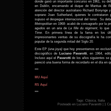
donde ganó un importante concurso en 1961, su deb
en Dublín, encarnando al duque de Mantua de
R
atención del director australiano Richard Bonynge y
soprano Joan Sutherland, quienes le contrataron 
supuso el despegue internacional del tenor. Su deb
Metropolitan
en 1968- acabó de consagrarlo por la p
agudos en un aria de
La fille du régiment
, lo que 
Time
. En primera línea de la fama en los últ
impresionantes ventas de su discografía le ha con
popular de la segunda mitad del Siglo 20.
Este EP
(una joya)
que hoy presentamos en exclusi
discográfico de
Luciano Pavarotti
, en 1964, edit
Incluso aquí el
Pavarotti
de los años siguientes se p
pareció una buena forma de recordarlo en el día en q
***
MU Aquí
RS Aquí
***
Tags:
Clásica
,
Italia
Posteado en
Luciano Pavarotti
|
1 C