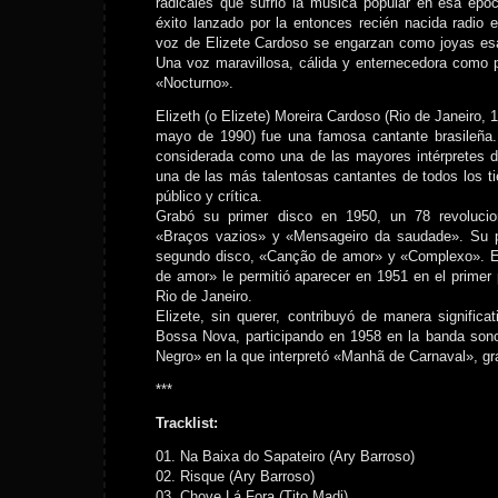
radicales que sufrió la música popular en esa épo
éxito lanzado por la entonces recién nacida radio e
voz de Elizete Cardoso se engarzan como joyas es
Una voz maravillosa, cálida y enternecedora como 
«Nocturno».
Elizeth (o Elizete) Moreira Cardoso (Rio de Janeiro, 1
mayo de 1990) fue una famosa cantante brasileña. 
considerada como una de las mayores intérpretes d
una de las más talentosas cantantes de todos los t
público y crítica.
Grabó su primer disco en 1950, un 78 revoluci
«Braços vazios» y «Mensageiro da saudade». Su pr
segundo disco, «Canção de amor» y «Complexo». E
de amor» le permitió aparecer en 1951 en el prime
Rio de Janeiro.
Elizete, sin querer, contribuyó de manera significat
Bossa Nova, participando en 1958 en la banda sono
Negro» en la que interpretó «Manhã de Carnaval», gr
***
Tracklist:
01. Na Baixa do Sapateiro (Ary Barroso)
02. Risque (Ary Barroso)
03. Chove Lá Fora (Tito Madi)