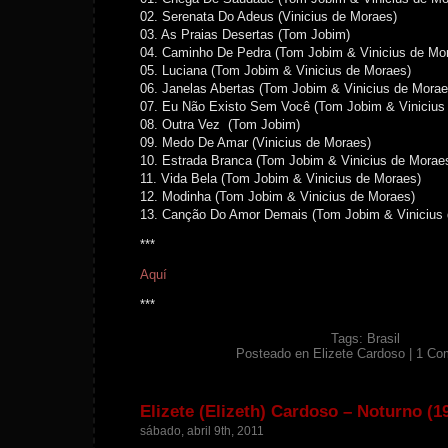
02. Serenata Do Adeus (Vinicius de Moraes)
03. As Praias Desertas (Tom Jobim)
04. Caminho De Pedra (Tom Jobim & Vinicius de Mo
05. Luciana (Tom Jobim & Vinicius de Moraes)
06. Janelas Abertas (Tom Jobim & Vinicius de Morae
07. Eu Não Existo Sem Você (Tom Jobim & Vinicius
08. Outra Vez (Tom Jobim)
09. Medo De Amar (Vinicius de Moraes)
10. Estrada Branca (Tom Jobim & Vinicius de Morae
11. Vida Bela (Tom Jobim & Vinicius de Moraes)
12. Modinha (Tom Jobim & Vinicius de Moraes)
13. Canção Do Amor Demais (Tom Jobim & Vinicius 
***
Aquí
***
Tags:
Brasil
Posteado en
Elizete Cardoso
|
1 Co
Elizete (Elizeth) Cardoso – Noturno (1
sábado, abril 9th, 2011