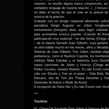
maestro, no resulte alguna nueva composición, así
verdadero lenguaje de nuestra relación .(…) Incluso 
se debe al hecho de que él cree en la poesía de
música de la poesía».
Grabado con un arreglo orquestal altamente sofist
periodista Sérgio Augusto en Jobim Songbook
instrumentos (trompeta, oboe, arpa, fagot, clarinete 
para acompañar música popular, «Canção do Amo
participación muy especial – en dos temas (Chega 
– de un baiano llamado Joao Gilberto, cuya guitarra 
se oiría hablar mucho en loa meses, años y décadas 
Además de Joao Gilberto, Tom Jobim, también eligi
preferencia, como el flautista Copinha, los tromboni
chelista Nidia Soledad y el baterista Juca Stockle
nueve canciones de Jobim y Vinicius (Chega d
Pedra, Luciana, Janelas Abertas, Eu não Existo se
sólo con Elizete y Tom en el piano – Vida Bela, 
Demais), dos de Tom (As Praias Desertas y Out
(Serenata do Adeus e Medo de Amar).
A excepción de Outra Vez y Eu não Existo sem Você,
***
Tracklist:
01. Chega De Saudade (Tom Jobim & Vinicius de Mo