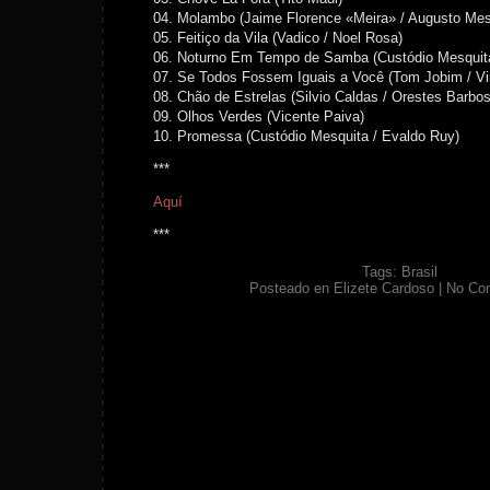
04. Molambo (Jaime Florence «Meira» / Augusto Mes
05. Feitiço da Vila (Vadico / Noel Rosa)
06. Noturno Em Tempo de Samba (Custódio Mesquita
07. Se Todos Fossem Iguais a Você (Tom Jobim / Vi
08. Chão de Estrelas (Silvio Caldas / Orestes Barbo
09. Olhos Verdes (Vicente Paiva)
10. Promessa (Custódio Mesquita / Evaldo Ruy)
***
Aquí
***
Tags:
Brasil
Posteado en
Elizete Cardoso
|
No Co