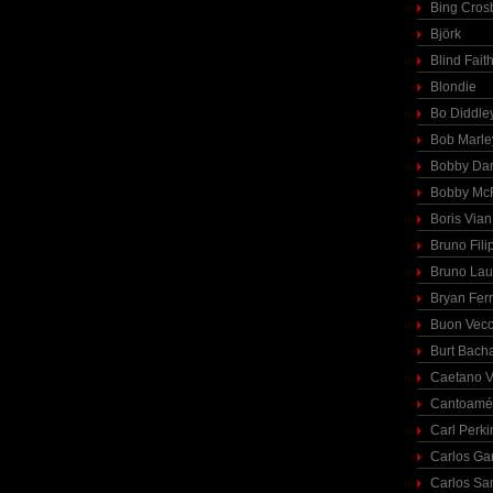
Bing Cros
Björk
Blind Fait
Blondie
Bo Diddle
Bob Marle
Bobby Dar
Bobby McF
Boris Vian
Bruno Fili
Bruno Lau
Bryan Fer
Buon Vecc
Burt Bach
Caetano V
Cantoamé
Carl Perki
Carlos Ga
Carlos Sa