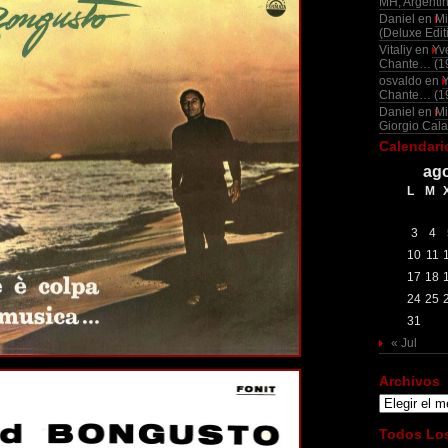
MH, Argenti
Daniel
en
Mi
(Deluxe Edit
Vitaliy
en
Yv
Chante… (1
osvaldo
en
Chante… (1
Daniel
en
Mi
Giorgio Cala
Calendari
ago
L
M
3
4
10
11
17
18
24
25
31
« Jul
Archivos
Archivos
Todos Los