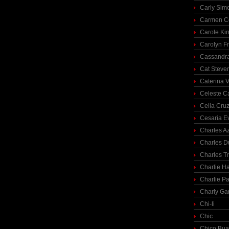
Carly Sim
Carmen C
Carole Ki
Carolyn Fr
Cassandra
Cat Steve
Caterina V
Celeste C
Celia Cru
Cesaria E
Charles A
Charles 
Charles T
Charlie H
Charlie Pa
Charly Ga
Chi-li
Chic
Chico Bua