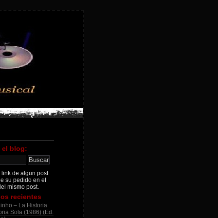
 el blog:
 link de algun post
je su pedido en el
el mismo post.
os recientes
inho – La Historia
ria Sola (1986) (Ed.