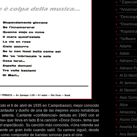
* Especial
*Aniversar
*Descarga
*Download
*Rapidsha
*Software
Adamo
Adele
Adriano C
Adriano P
Al Di Meo
Al Jarreau
Al Stewart
Alan Sorre
Alice
cido el 6 de abril de 1935 en Campobasso), mejor conocido
antautor y dueño de una de las mejores voces románticas
Almendra
 setenta. Cantante «confidencial» debuta en 1960 con el
Alunni Del
sima» que lleva en lado B la canción «Doce Doce», tema que
el espectáculo. Su canción más conocida, «Una rotonda sul
Amelita Ba
ente un gran éxito cuando salió. Su carrera siguió, desde
Ana Belén
0, como compositor de bandas sonoras para el cine.