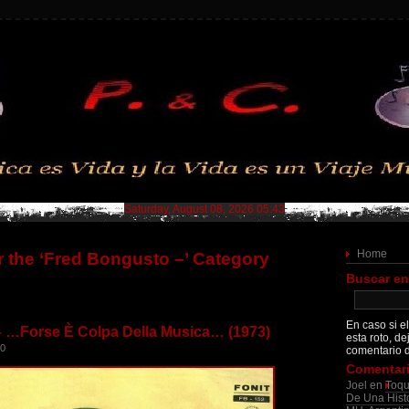
Saturday, August 08, 2026 05:43
Home
r the ‘Fred Bongusto –’ Category
Buscar en
En caso si el
 …Forse È Colpa Della Musica… (1973)
esta roto, de
20
comentario d
Comentari
Joel
en
Toqu
De Una Histo