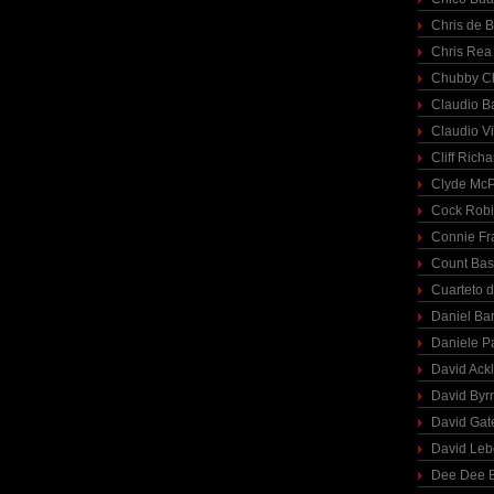
Chris de 
Chris Rea
Chubby C
Claudio Ba
Claudio Vi
Cliff Richa
Clyde McP
Cock Rob
Connie Fr
Count Bas
Cuarteto 
Daniel Ba
Daniele P
David Ack
David Byr
David Gat
David Le
Dee Dee B