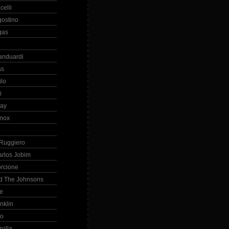
celli
gostino
gas
anduardi
as
ilo
i
ray
nox
 Ruggiero
arlos Jobim
orcione
d The Johnsons
re
nklin
so
zolla