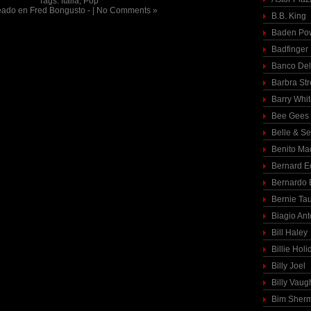
Tags:
Italia
,
Pop
eado en
Fred Bongusto -
|
No Comments »
B.B. King
Baden Pow
Badfinger
Banco Del
Barbra St
Barry Whi
Bee Gees
Belle & S
Benito Ma
Bernard E
Bernardo 
Bernie Ta
Biagio Ant
Bill Haley
Billie Holi
Billy Joel
Billy Vaug
Bim Sher