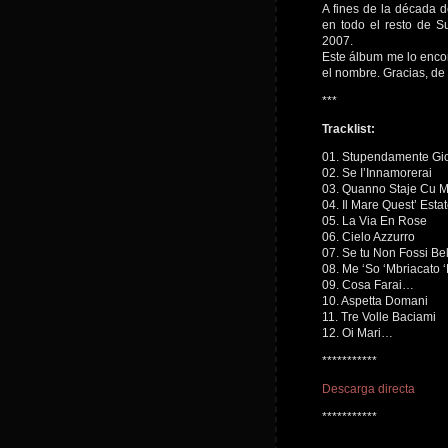
A fines de la década d
en todo el resto de S
2007.
Este álbum me lo encon
el nombre. Gracias, de 
***
Tracklist:
01. Stupendamente Gi
02. Se I’Innamorerai
03. Quanno Staje Cu 
04. Il Mare Quest’ Esta
05. La Via En Rose
06. Cielo Azzurro
07. Se tu Non Fossi Be
08. Me ‘So ‘Mbriacato 
09. Cosa Farai…
10. Aspetta Domani
11. Tre Volle Baciami
12. Oi Mari…
***********
Descarga directa
***********