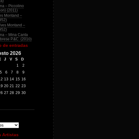
na)
na – Piccolino
ion) (2011)
es Montand –
952)
Yves Montand –
952)
na – Mina Canta
brese P.&C. (2010)
o de entradas
sto 2026
X
J
V
S
D
1
2
5
6
7
8
9
12
13
14
15
16
19
20
21
22
23
26
27
28
29
30
 Artistas