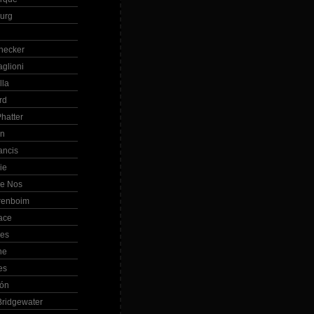
Burg
hecker
glioni
lla
rd
hatter
in
ancis
ie
de Nos
renboim
ace
les
ne
es
bón
ridgewater