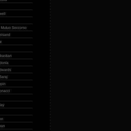
ell
 Mutuo Soccorso
reisand
te
ebastian
donia
dwards
Baraj
upin
onacci
day
hn
man