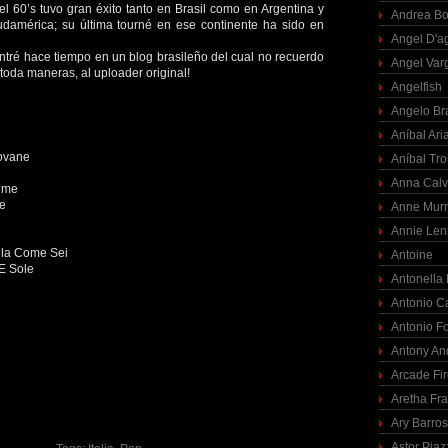
el 60’s tuvo gran éxito tanto en Brasil como en Argentina y
Andrea Bo
udamérica; su última tourné en ese continente ha sido en
Angel D'a
tré hace tiempo en un blog brasileño del cual no recuerdo
Angel Var
toda maneras, al uploader original!
Angelfish
Angelo Br
Aníbal Ari
ovane
Aníbal Tro
Anna Calv
Mme
te
Anne Mur
Annie Len
lla Come Sei
Antoine
‘E Sole
Antonella
Antonio C
Antonio F
Antony An
Arcade Fi
Aretha Fra
Ary Barro
Astor Piaz