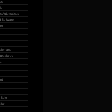
es
io
s Automaticas
 Software
re
elentano
appalardo
la
nti
 Sole
ltar