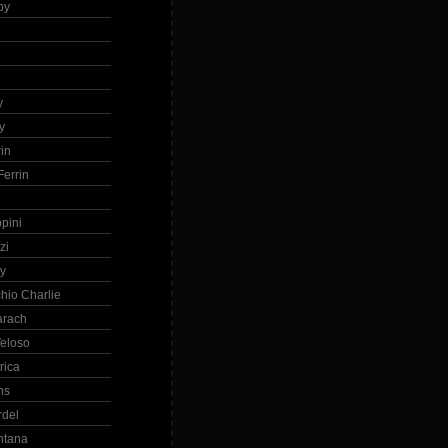
by
h
y
y
in
errin
ppini
zi
ry
hio Charlie
arach
eloso
rica
ns
rdel
ntana