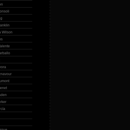
on
onsoli
ng
anklin
 Wilson
ns
alente
arballo
z
vora
znavour
Dumont
renet
aden
rker
rcía
rque