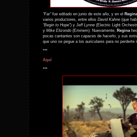
“Far”
fue editado en junio de este año, y en el
Regin
varios productores, entre ellos
David Kahne
(que habí
“Begin to Hope”
) y
Jeff Lynne
(Electric Light Orchest
y
Mike Elizondo
(Eminem). Nuevamente,
Regina
hec
pocas cantantes son capaces de hacerlo, y sus ext
que uno se pegue a los auriculares para no perderte n
***
Aquí
***