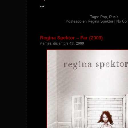
***
Tags:
Pop
,
Rusia
Posteado en
Regina Spektor
|
No Co
Regina Spektor – Far (2009)
viernes, diciembre 4th, 2009