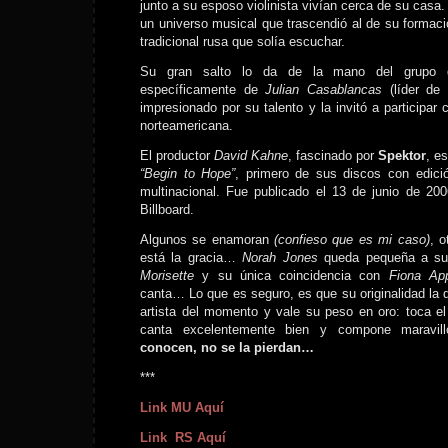
junto a su esposo violinista vivían cerca de su casa. 
un universo musical que trascendió al de su formaci
tradicional rusa que solía escuchar.
Su gran salto lo da de la mano del grupo
específicamente de
Julian Casablancas
(líder de 
impresionado por su talento y la invitó a participar
norteamericana.
El productor
David Kahne
, fascinado por
Spektor
, es
“Begin to Hope”
, primero de sus discos con edici
multinacional. Fue publicado el 13 de junio de 20
Billboard.
Algunos se enamoran
(confieso que es mi caso)
, 
está la gracia…
Norah Jones
queda pequeña a su
Morisette
y su única coincidencia con
Fiona Ap
canta… Lo que es seguro, es que su originalidad la d
artista del momento y vale su peso en oro: toca e
canta excelentemente bien y compone marav
conocen, no se la pierdan…
***
Link MU Aquí
Link RS Aquí