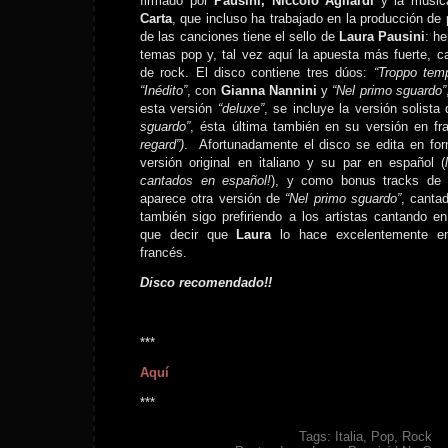
firmado por
Pausini, Niccoló Agliardi
y la músic
Carta
, que incluso ha trabajado en la producción de 
de las canciones tiene el sello de
Laura Pausini
: h
temas pop y, tal vez aquí la apuesta más fuerte, c
de rock. El disco contiene tres dúos:
“Troppo tem
“Inédito”
, con
Gianna Nannini
y
“Nel primo sguardo”
esta versión
“deluxe”
, se incluye la versión solista
sguardo”
, ésta última también en su versión en fr
regard”)
. Afortunadamente el disco se edita en fo
versión original en italiano y su par en español (
cantados en español!
), y como bonus tracks de 
aparece otra versión de
“Nel primo sguardo”
, canta
también sigo prefiriendo a los artistas cantando en
que decir que
Laura
lo hace excelentemente en
francés.
Disco recomendado!!
***
Aquí
***
Tags:
Italia
,
Pop
,
Rock