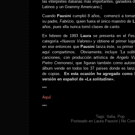
las intérpretes italianas más importantes, ganadora
Latinos y un Grammy Americano.[
Cuando
Pausini
cumplió 8 años, comenzó a tomar 
su padre,
Fabrizio
, quien fuera el único maestro de
L
años, pues ella nunca tomó clases de canto.
En febrero de 1993
Laura
se presenta en el
Fes
categoría
«Nuevos Valores»
y obtiene el primer lug
en ese entonces que
Pausini
lanza éste, su primer 
aquí compartimos. Obviamente, incluye
“La solit
canciones, con producción artística de
Angelo Va
Pietro Cremonesi
, que figuran también como autor
álbum vende en todos los 37 países donde es lanz
de copias.
En esta ocasión he agregado como 
versión en español de
«La solitudine»
.
***
Aquí
***
Tags:
Italia
,
Pop
Posteado en
Laura Pausini
|
No Com