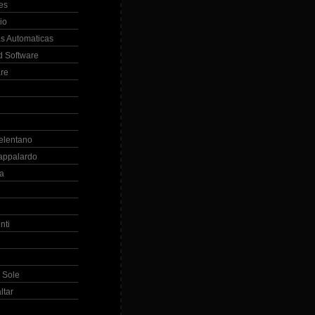
es
io
s Automaticas
 Software
re
elentano
appalardo
la
nti
 Sole
ltar