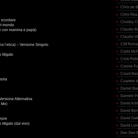
Chris de 
Chris Rea
i scordare
Chubby C
del mondo
Claudio Ba
one con mamma e papà)
Claudio Vi
Cliff Richa
gira l’elica) – Versione Singolo
Clyde McP
litigato
Cock Rob
Connie Fr
Count Bas
 sola
Cuarteto 
Daniel Ba
Daniele P
 Versione Alternativa
David Ack
l Me)
David Byr
David Gat
amore
litigato (dal vivo)
David Le
Dee Dee B