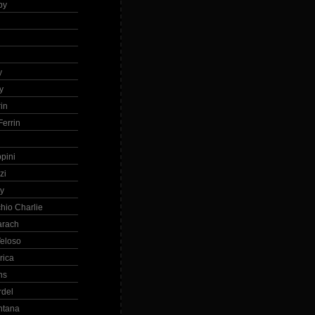
by
h
y
y
in
errin
ppini
zi
ry
hio Charlie
arach
eloso
rica
ns
rdel
ntana