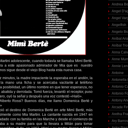
Andrea Bo
Angel D'a
Angel Var
Angelfish
Angelo Br
Aníbal Ari
Aníbal Tro
Anna Calv
Anne Mur
artini adolescente, cuando todavía se llamaba Mimì Bertè.
bra a este apasionado admirador de Mia que es nuestro
Annie Len
os sigue desde el viejo Blog hasta esta nueva casa.
Antoine
iez minutos, la madre impaciente la esperaba en el andén, la
Antonella
 la mano una ficha y se acercaba vacilante al teléfono
Antonio C
ima posibilidad, un último nombre en que tener esperanza, no
 abatida y derrotada. Tomó fuerza, levantó el receptor, puso
Antonio F
mero, oyó la señal y después una voz contestó «Haló».
Antony An
 Alberto Rossi? Buenos días, me llamo Domenica Berté y
…»
Arcade Fi
ó el destino de Domenica Bertè en arte Mimì Bertè, más
Aretha Fra
lmente como Mia Martini. La cantante nacida en 1947 en
ladado con su familia en las Marche y desde el comienzo de
Ary Barro
aba a su madre para que la llevara a Milán para tomar
Astor Piaz