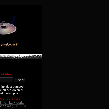
 el blog:
 link de algun post
je su pedido en el
el mismo post.
os recientes
inho – La Historia
ria Sola (1986) (Ed.