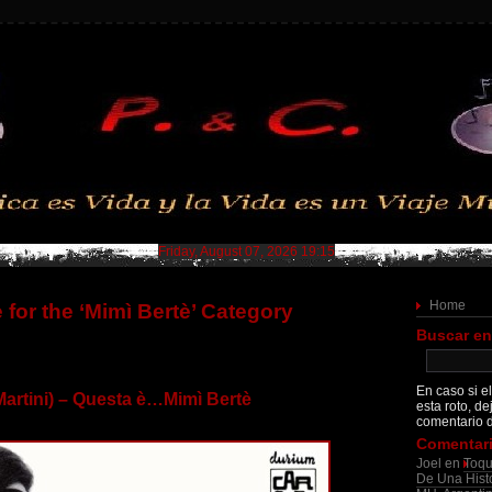
Friday, August 07, 2026 19:15
Home
 for the ‘Mimì Bertè’ Category
Buscar en
En caso si el
Martini) – Questa è…Mimì Bertè
esta roto, de
comentario d
Comentari
Joel
en
Toqu
De Una Histo