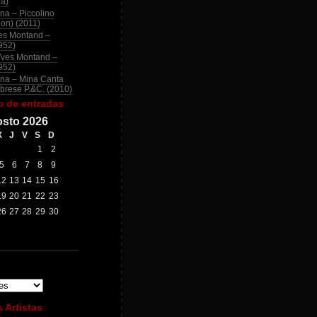
na)
na – Piccolino
ion) (2011)
es Montand –
952)
Yves Montand –
952)
na – Mina Canta
brese P.&C. (2010)
o de entradas
sto 2026
X
J
V
S
D
1
2
5
6
7
8
9
12
13
14
15
16
19
20
21
22
23
26
27
28
29
30
 Artistas