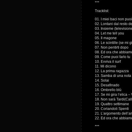
***
Tracklist:
01. I miei baci non puo
02. Lontani dal resto 
03. Insieme (televisi
04. Let me tell you
05. Il magone
06. Le scintille (se mi 
07. Non pentirti dopo
08. Ed ora che abbiamo 
09. Come puoi farlo tu
10. Evviva il surf
11. Mi dicono
12. La prima ragazza
13. Samba di una nota
14. Solai
15. Desafinado
16. Ombrello blù
17. Se mi gira l’elica –
18. Non sarà Tardi(Cal
19. Quattro settimane
20. Coriandoli Spenti
21. L’argomento dell’
22. Ed ora che abbiamo 
***