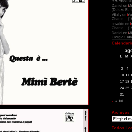
MH, Argenti
Daniel
en
Mi
(Deluxe Edit
Vitaliy
en
Yv
Chante… (1
osvaldo
en
Chante… (1
Daniel
en
Mi
Giorgio Cala
Calendari
ago
L
M
3
4
10
11
17
18
24
25
31
« Jul
Archivos
Archivos
Todos Los