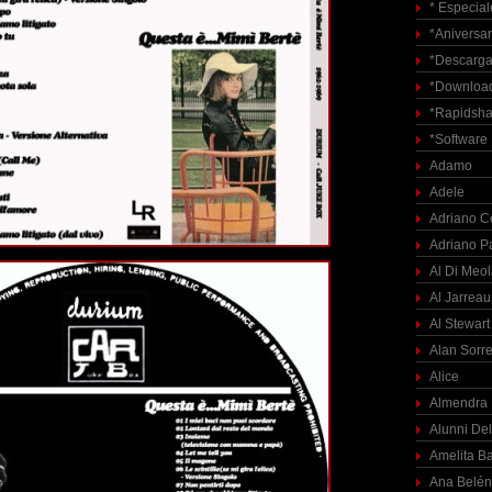
* Especial
*Aniversar
*Descarga
*Download
*Rapidsha
*Software
Adamo
Adele
Adriano C
Adriano P
Al Di Meo
Al Jarreau
Al Stewart
Alan Sorre
Alice
Almendra
Alunni Del
Amelita Ba
Ana Belén