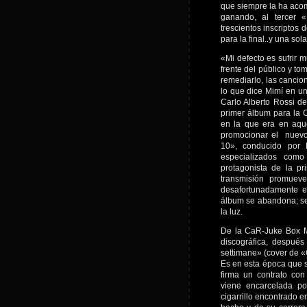
que siempre la ha acom
ganando, al tercer «F
trescientos inscriptos
para la final..y una so
«Mi defecto es sufrir 
frente del público y t
remediarlo, las cancio
lo que dice Mimí en una
Carlo Alberto Rossi d
primer álbum para la 
en la que era en aquel
promocionar el nuevo 
10», conducido por L
especializados como
protagonista de la p
transmisión promuev
desafortunadamente el
álbum se abandona; se
la luz.
De la CaR-Juke Box Mi
discográfica, después
settimane» (cover de «C
Es en esta época que 
firma un contrato co
viene encarcelada p
cigarrillo encontrado e