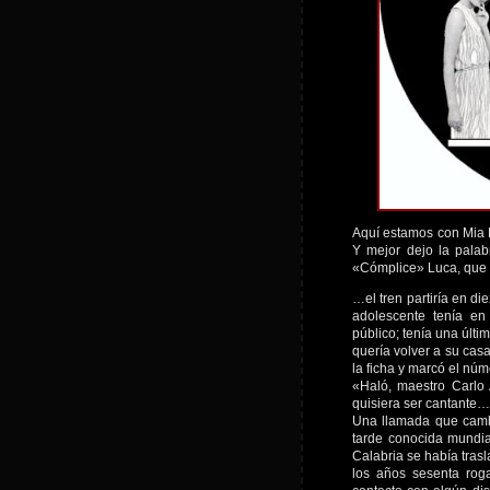
Aquí estamos con Mia M
Y mejor dejo la pala
«Cómplice» Luca, que n
…el tren partiría en d
adolescente tenía en
público; tenía una últ
quería volver a su casa
la ficha y marcó el nú
«Haló, maestro Carlo
quisiera ser cantante
Una llamada que cambi
tarde conocida mundia
Calabria se había tras
los años sesenta rog