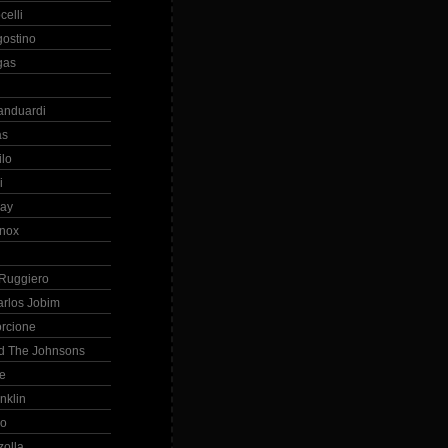
celli
gostino
gas
anduardi
as
ilo
i
ray
nox
 Ruggiero
arlos Jobim
orcione
d The Johnsons
re
nklin
so
zolla