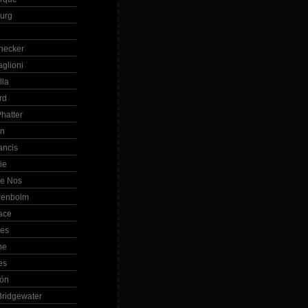
Burg
hecker
glioni
lla
rd
hatter
in
ancis
ie
de Nos
renboim
ace
les
ne
es
bón
ridgewater