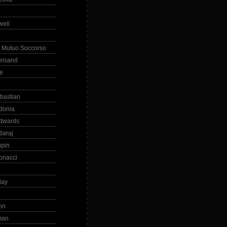
ell
 Mutuo Soccorso
reisand
te
ebastian
donia
dwards
Baraj
upin
onacci
day
hn
man