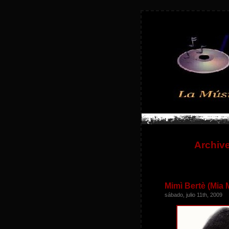
Archive
Mimì Bertè (Mia 
sábado, julio 11th, 2009