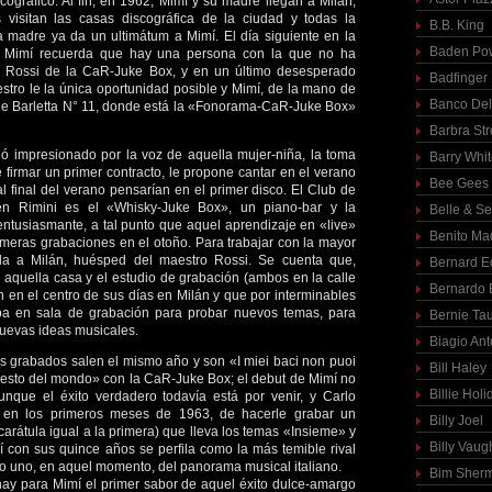
cográfico. Al fin, en 1962, Mimí y su madre llegan a Milán;
 visitan las casas discográfica de la ciudad y todas la
B.B. King
a madre ya da un ultimátum a Mimí. El día siguiente en la
Baden Pow
ril Mimí recuerda que hay una persona con la que no ha
o Rossi de la CaR-Juke Box, y en un último desesperado
Badfinger
aestro le la única oportunidad posible y Mimí, de la mano de
Banco Del
lle Barletta N° 11, donde está la «Fonorama-CaR-Juke Box»
Barbra St
ó impresionado por la voz de aquella mujer-niña, la toma
Barry Whi
e firmar un primer contracto, le propone cantar en el verano
Bee Gees
al final del verano pensarían en el primer disco. El Club de
en Rimini es el «Whisky-Juke Box», un piano-bar y la
Belle & S
entusiasmante, a tal punto que aquel aprendizaje en «live»
Benito Ma
rimeras grabaciones en el otoño. Para trabajar con la mayor
ada a Milán, huésped del maestro Rossi. Se cuenta que,
Bernard E
aquella casa y el estudio de grabación (ambos en la calle
Bernardo 
on en el centro de sus días en Milán y que por interminables
a en sala de grabación para probar nuevos temas, para
Bernie Ta
nuevas ideas musicales.
Biagio Ant
s grabados salen el mismo año y son «I miei baci non puoi
Bill Haley
 resto del mondo» con la CaR-Juke Box; el debut de Mimí no
Billie Holi
nque el éxito verdadero todavía está por venir, y Carlo
, en los primeros meses de 1963, de hacerle grabar un
Billy Joel
carátula igual a la primera) que lleva los temas «Insieme» y
Billy Vaug
í con sus quince años se perfila como la más temible rival
o uno, en aquel momento, del panorama musical italiano.
Bim Sher
 hay para Mimí el primer sabor de aquel éxito dulce-amargo