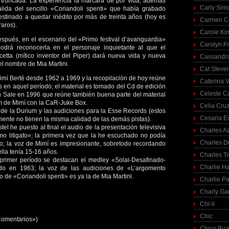
 truncada. La experiencia la marcará de por vida, además
Carly Sim
lida del sencillo «Coriandoli spenti» que había grabado
stinado a quedar inédito por más de treinta años (hoy es
Carmen C
raros).
Carole Ki
spués, en el escenario del «Primo festival d’avanguardia»
Carolyn Fr
odrá reconocerla en el personaje inquietante al que el
etta (mítico inventor del Piper) dará nueva vida y nueva
Cassandra
 el nombre de Mia Martini.
Cat Steve
 Mimí Berté desde 1962 a 1969 y la recopilación de hoy reúne
Caterina V
 en aquel período; el material es tomado del Cd de edición
Celeste C
n Sale en 1996 que reúne también buena parte del material
bum de Mimí con la CaR-Juke Box.
Celia Cru
 de la Durium y las audiciones para la Esse Records (estos
Cesaria E
ente no tienen la misma calidad de las demás pistas).
el he puesto al final el audio de la presentación televisiva
Charles A
o litigato»; la primera vez que la he escuchado no podía
Charles 
vo; la voz de Mimí es impresionante, sobretodo recordando
lla tenía 15-16 años.
Charles T
l primer período se destacan el medley «Solai-Desafinado-
Charlie H
do en 1963; la voz de las audiciones de «L’argomento
 de «Coriandoli spenti» es ya la de Mia Martini.
Charlie Pa
Charly Ga
Chi-li
Chic
«Comentarios»)
Chico Bua