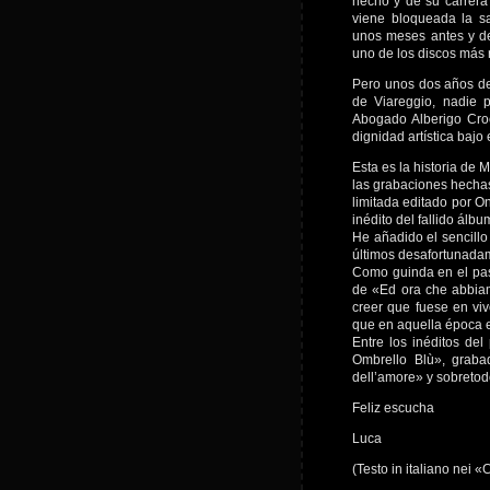
hecho y de su carrera
viene bloqueada la sa
unos meses antes y de
uno de los discos más 
Pero unos dos años de
de Viareggio, nadie p
Abogado Alberigo Croc
dignidad artística bajo
Esta es la historia de
las grabaciones hechas
limitada editado por O
inédito del fallido ál
He añadido el sencillo
últimos desafortunadam
Como guinda en el past
de «Ed ora che abbiam
creer que fuese en vi
que en aquella época e
Entre los inéditos de
Ombrello Blù», graba
dell’amore» y sobretodo
Feliz escucha
Luca
(Testo in italiano nei 