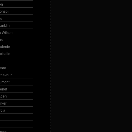
on
onsoli
ng
anklin
 Wilson
ns
alente
arballo
z
vora
znavour
Dumont
renet
aden
rker
rcía
rque