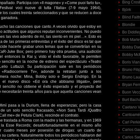
Bing Cros
pañado. Participa con «Il magone» y «Come puoi farlo tu»,
estival voci nuove di tutta l’Italia» (7-9 mayo 1964),
Björk
 de los cuales treinta seleccionados y que se reducen a doce
Blind Fait
la ganadora.
Blondie
mucho las canciones que canto. A veces olvido que estoy en
omo actitudes que algunos reputan inconvenientes. No puedo
Bo Diddle
nes las vivo adentro de mi, las siento en mi piel…». Esto es
Bob Marle
 de las primeras entrevistas y el éxito del disco es tal que
ecide hacerle grabar unos temas que se convertirían en su
Bobby Dar
CaR-Juke Box; pero primero hay otra prueba, una audición
Bobby McF
 entonces la Rai y, visto el éxito favorable, le permiten
sencillo en la noche de estreno del espectáculo «Teatro
Boris Vian
elio Luttazzi. Su participación sale en los periódicos
Bruno Fili
 «Radiocorriere Tv», adonde la retratan junto a los
rimera noche: Mina, Bobby solo e Sergio Endrigo. En la
Bruno Lau
e el nuevo disco «Ed ora che abbiamo litigato», pero
Bryan Fer
 sencillo no obtiene el éxito esperado y el proyecto del
 necesitarán treinta años para que aquella canciones vean
Buon Vecc
Burt Bach
mì pasa a la Durium, llena de esperanzas; pero la casa
Caetano V
 de un solo sencillo fracasado, «Non Sara Tardi /Quattro
Cantoamé
all me» de Petula Clark), rescinde el contrato.
se traslada a Roma con la madre y las hermanas, y en 1969
Carl Perki
n la Esse Records; desafortunadamente en el mismo año
Carlos Ga
or cuatro meses por posesión de drogas: un cuarto de
n su cartera. Naturalmente todos los periódicos hablaron del
Carlos Sa