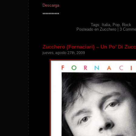
Descarga
***********
Tags:
Italia
,
Pop
,
Rock
Posteado en
Zucchero
|
3 Comme
Zucchero (Fornaciari) – Un Po’ Di Zucc
jueves, agosto 27th, 2009