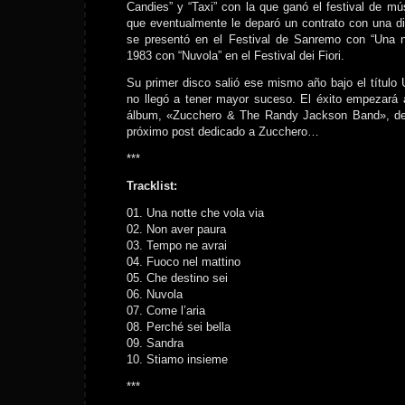
Candies” y “Taxi” con la que ganó el festival de m
que eventualmente le deparó un contrato con una di
se presentó en el Festival de Sanremo con “Una n
1983 con “Nuvola” en el Festival dei Fiori.
Su primer disco salió ese mismo año bajo el título 
no llegó a tener mayor suceso. El éxito empezará 
álbum, «Zucchero & The Randy Jackson Band», del
próximo post dedicado a Zucchero…
***
Tracklist:
01. Una notte che vola via
02. Non aver paura
03. Tempo ne avrai
04. Fuoco nel mattino
05. Che destino sei
06. Nuvola
07. Come l’aria
08. Perché sei bella
09. Sandra
10. Stiamo insieme
***