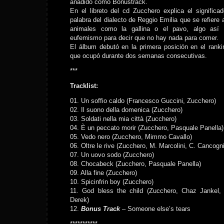
añadido como Bonustrack.
En el libreto del cd Zucchero explica el signific
palabra del dialecto de Reggio Emilia que se refiere a
animales como la gallina o el pavo, algo así
eufemismo para decir que no hay nada para comer.
El álbum debutó en la primera posición en el ranking
que ocupó durante dos semanas consecutivas.
***
Tracklist:
01. Un soffio caldo (Francesco Guccini, Zucchero)
02. Il suono della domenica (Zucchero)
03. Soldati nella mia città (Zucchero)
04. È un peccato morir (Zucchero, Pasquale Panella)
05. Vedo nero (Zucchero, Mimmo Cavallo)
06. Oltre le rive (Zucchero, M. Marcolini, C. Cancogn
07. Un uovo sodo (Zucchero)
08. Chocabeck (Zucchero, Pasquale Panella)
09. Alla fine (Zucchero)
10. Spicinfrin boy (Zucchero)
11. God bless the child (Zucchero, Chaz Jankel,
Derek)
12.
Bonus Track
– Someone else’s tears
***********