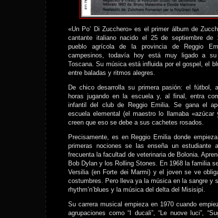
«Un Po’ Di Zucchero» es el primer álbum de Zucche
cantante italiano nacido el 25 de septiembre de
pueblo agrícola de la provincia de Reggio Emi
campesinos, todavía hoy está muy ligado a su 
Toscana. Su música está influida por el gospel, el bl
entre baladas y ritmos alegres.
De chico desarrolla su primera pasión: el fútbol,
horas jugando en la escuela y, al final, entra co
infantil del club de Reggio Emilia. Se gana el 
escuela elemental (el maestro lo llamaba «azúcar
creen que eso se debe a sus cachetes rosados.
Precisamente, es en Reggio Emilia donde empieza a
primeras nociones se las enseña un estudiante a
frecuenta la facultad de veterinaria de Bolonia. Apren
Bob Dylan y los Rolling Stones. En 1968 la familia se 
Versilia (en Forte dei Marmi) y el joven se ve obl
costumbres. Pero lleva ya la música en la sangre y s
rhythm’n’blues y la música del delta del Misisipí.
Su carrera musical empieza en 1970 cuando empiez
agrupaciones como “I ducali”, “Le nuove luci”, “S