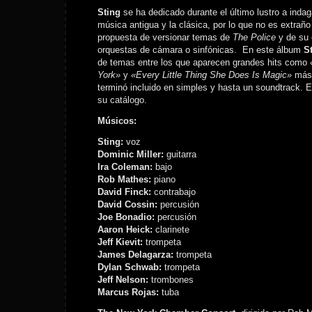
Sting
se ha dedicado durante el último lustro a indaga
música antigua y la clásica, por lo que no es extrañ
propuesta de versionar temas de
The Police
y de su 
orquestas de cámara o sinfónicas. En este álbum
S
de temas entre los que aparecen grandes hits como
York»
y
«Every Little Thing She Does Is Magic»
más
terminó incluido en simples y hasta un soundtrack. E
su catálogo.
Músicos:
Sting:
voz
Dominic Miller:
guitarra
Ira Coleman:
bajo
Rob Mathes:
piano
David Finck:
contrabajo
David Cossin:
percusión
Joe Bonadio:
percusión
Aaron Heick:
clarinete
Jeff Kievit:
trompeta
James Delagarza:
trompeta
Dylan Schwab:
trompeta
Jeff Nelson:
trombones
Marcus Rojas:
tuba