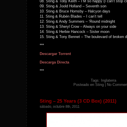
08. Sting & Toby Keith – I’M so happy (I can’t stop c
09. Sting & Joold Holland – Seventh son
10. Sting & Bruce Hornsby – Halcyon days
11. Sting & Rubén Blades – I can’t tell
12. Sting & Andy Summers – ‘Round midnight
13. Sting & Sheryl Crow – Always on your side
14. Sting & Herbie Hancock – Sister moon
15. Sting & Tony Bennet – The boulevard of broken 
***
Descargar Torrent
Descarga Directa
***
Tags:
Inglaterra
Posteado en
Sting
|
No Commen
Sting – 25 Years (3 CD Box) (2011)
sábado, octubre 8th, 2011