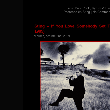
Tags:
Pop
,
Rock
,
Rythm & Blu
Posteado en
Sting
|
No Commen
Sting – If You Love Somebody Set T
1985)
viernes, octubre 2nd, 2009