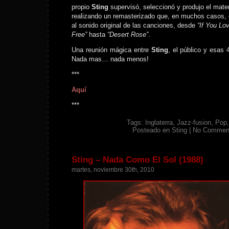
propio
Sting
supervisó, seleccionó y produjo el mater
realizando un remasterizado que, en muchos casos, 
al sonido original de las canciones, desde
“If You L
Free”
hasta
“Desert Rose”
.
Una reunión mágica entre
Sting
, el público y esas 
Nada mas… nada menos!
***
Aquí
***
Tags:
Inglaterra
,
Jazz-fusion
,
Pop
Posteado en
Sting
|
No Commen
Sting – Nada Como El Sol (1988)
martes, noviembre 30th, 2010