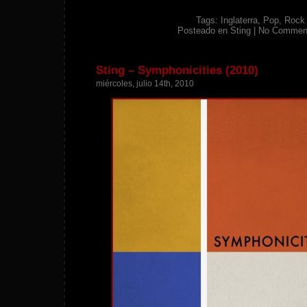
Tags:
Inglaterra
,
Pop
,
Rock
Posteado en
Sting
|
No Commen
Sting – Symphonicities (2010)
miércoles, julio 14th, 2010