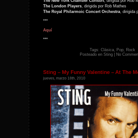
The New York Chamber Consort
, dirigida por Rob
The London Players
, dirigida por Rob Mathes
The Royal Philarmoic Concert Orchestra
, dirigida
***
Aquí
***
Tags:
Clásica
,
Pop
,
Rock
Posteado en
Sting
|
No Commen
Sting – My Funny Valentine – At The M
jueves, marzo 18th, 2010