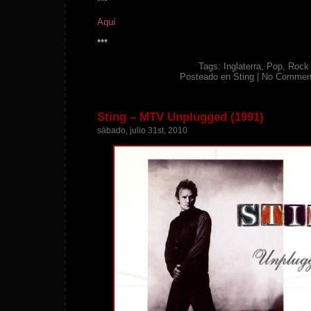
***
Aquí
***
Tags:
Inglaterra
,
Pop
,
Rock
Posteado en
Sting
|
No Commen
Sting – MTV Unplugged (1991)
sábado, julio 31st, 2010