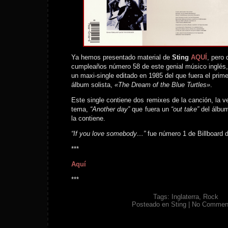
Ya hemos presentado material de
Sting
AQUÍ
, pero
cumpleaños número 58 de este genial músico inglés,
un maxi-single editado en 1985 del que fuera el prime
álbum solista,
«The Dream of the Blue Turtles»
.
Este single contiene dos remixes de la canción, la v
tema,
“Another day”
que fuera un
“out take”
del álbum
la contiene.
“If you love somebody…”
fue número 1 de Billboard 
***
Aquí
***
Tags:
Inglaterra
,
Rock
Posteado en
Sting
|
No Commen