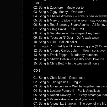
P.&C.)
02. Sting & Zucchero – Muoio per te
03. Sting & Ziggy Marley – One world
04. Sting & Charles Aznavour – Love is new everyda
05. Sting & Mary J. Blidge – Whenever I say your n
06. Sting & Rod Stewart y Bryan Adams – All for lov
07. Sting & Craig David – Rise & fall
08. Sting & Sugababes – The shape of my heart
09. Sting & Youssou N’ Dour – Don’t walk away
10. Sting & Lulu – Sail on sailor
11. Sting & Puff Daddy – I’ll be missing you (MTV a
12. Sting & Antonio Carlos Jobim – How insensitive
13. Sting & Frank Zappa – Murder by numbers
14. Sting & Shawn Colvin – One day she’ll love me
15. Sting & Chris Botti – In the wee small hours
CD 2
01. Sting & Cheb Mami – Desert rose
02. Sting & Julio Iglesias – Fragile
03. Sting & Annie Lennox – We’l be together (en vivo
04. Sting & Luciano Pavarotti – Panis Angelicus
05. Sting & Robert Downey Jr. – Every breath you ta
06. Sting & Vicente Amigo – Send your love
07. Sting & Anoushka Shankar – The book of my life