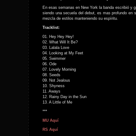
En esas semanas en New York la banda escribió y g
siendo una secuela del debut, es mas profundo en su
mezcla de estilos manteniendo su espíritu.
Tracklist:
01. Hey Hey Hey!
02. What Will It Be?
03. Lalala Love
04. Looking at My Feet
05. Swimmer
06. Ode
07. Lovely Morning
08. Seeds
09. Not Jealous
10. Shyness
11. Aways
12. Rainy Day in the Sun
13. A Little of Me
***
MU Aquí
RS Aquí