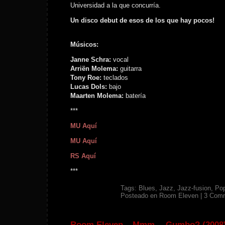
Universidad a la que concurría.
Un disco debut de esos de los que hay pocos!
Músicos:
Janne Schra:
vocal
Arriën Molema:
guitarra
Tony Roe:
teclados
Lucas Dols:
bajo
Maarten Molema:
batería
***
MU Aquí
MU Aquí
RS Aquí
***
Tags:
Blues
,
Jazz
,
Jazz-fusion
,
Po
Posteado en
Room Eleven
|
3 Comm
Room Eleven – Mmm… Gumbo? (2008