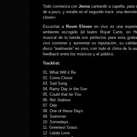
Todo comienza con
Jenna
cantando a capella, para q
de a poco, y estalle en el segundo track: una demol
closer»
.
Escuchar a
Room Eleven
en vivo es una experie
ambiente escogido (el teatro
Royal Carr
e, en Ho
musical de la banda son perfectos para esta graba
vivo sostener y aumentar su reputación, su calida
disco
“realmente”
en vivo, con todo el clima de la au
feedback entre los músicos y el público.
Tracklist:
01. What Will it Be
02. Come Closer
03. Sad Song
04. Rainy Day in the Sun
05. Could that be You
06. Not Jealous
07. Ode
08. One of these Days
09. Swimmer
10. Somedays
11. Greenest Grass
12. Lalala Love