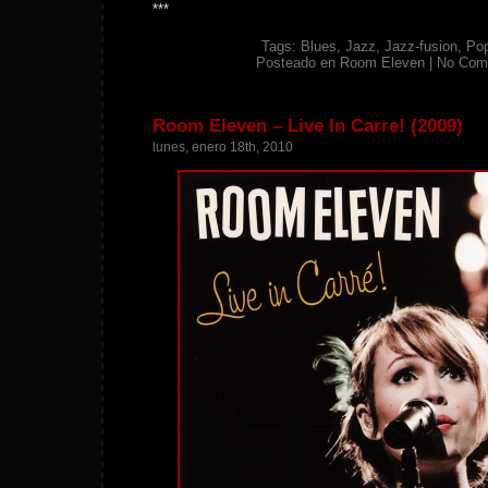
***
Tags:
Blues
,
Jazz
,
Jazz-fusion
,
Po
Posteado en
Room Eleven
|
No Com
Room Eleven – Live In Carre! (2009)
lunes, enero 18th, 2010