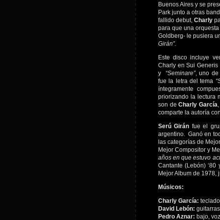
Buenos Aires y se pres
Park junto a otras ban
fallido debut,
Charly
pa
para que una orquesta 
Goldberg- le pusiera u
Girán”.
Este disco incluye v
Charly en Sui Generis 
y
“Seminare”
, uno de
fue la letra del tema
“
íntegramente compue
priorizando la lectura
son de
Charly García
comparte la autoría co
Serú Girán
fue el gru
argentino. Ganó en to
las categorías de Mejor 
Mejor Compositor y Mej
años en que estuvo act
Cantante (Lebón) ‘80 
Mejor Album de 1978, j
Músicos:
Charly García:
teclado
David Lebón:
guitarras
Pedro Aznar:
bajo, vo