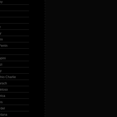
by
h
y
y
in
errin
ppini
zi
ry
hio Charlie
arach
eloso
rica
ns
rdel
ntana