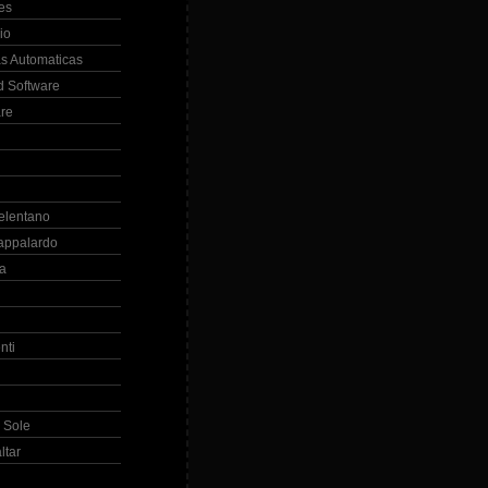
es
io
s Automaticas
 Software
re
elentano
appalardo
la
nti
 Sole
ltar