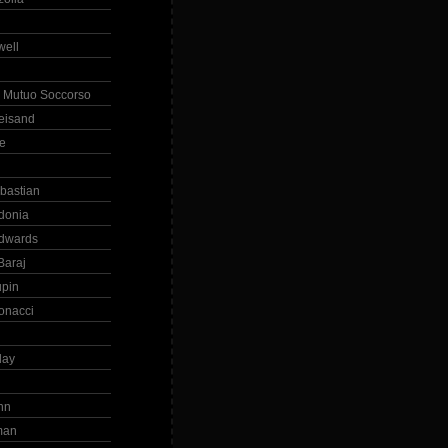
ell
 Mutuo Soccorso
reisand
te
ebastian
donia
dwards
Baraj
upin
onacci
day
hn
man