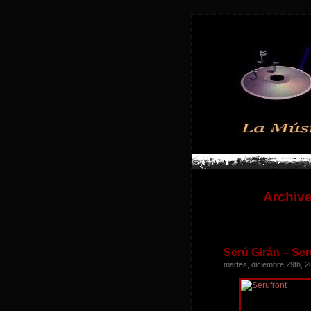
Archive
Serú Girán – Ser
martes, diciembre 29th, 2