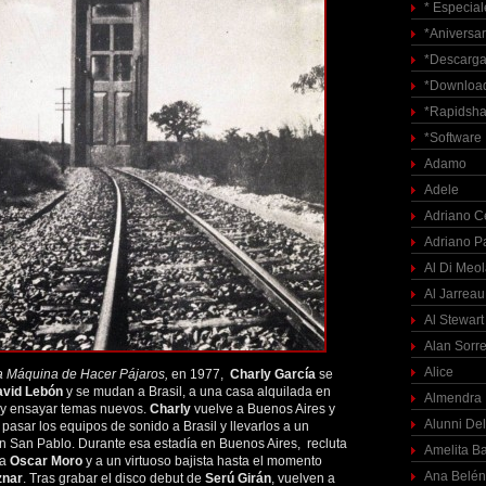
* Especial
*Aniversar
*Descarga
*Download
*Rapidsha
*Software
Adamo
Adele
Adriano C
Adriano P
Al Di Meo
Al Jarreau
Al Stewart
Alan Sorre
Alice
a Máquina de Hacer Pájaros,
en 1977,
Charly García
se
vid Lebón
y se mudan a Brasil, a una casa alquilada en
Almendra
y ensayar temas nuevos.
Charly
vuelve a Buenos Aires y
Alunni Del
pasar los equipos de sonido a Brasil y llevarlos a un
n San Pablo. Durante esa estadía en Buenos Aires, recluta
Amelita Ba
ta
Oscar Moro
y a un virtuoso bajista hasta el momento
Ana Belén
znar
. Tras grabar el disco debut de
Serú Girán
, vuelven a