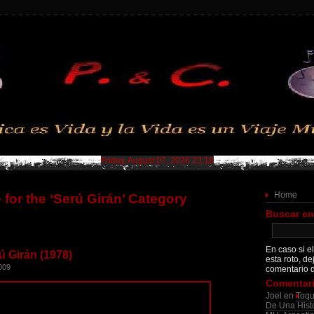
Friday, August 07, 2026 23:18
Home
 for the ‘Serú Girán’ Category
Buscar en
En caso si el
ú Girán (1978)
esta roto, de
009
comentario d
Comentari
Joel
en
Toqu
De Una Histo