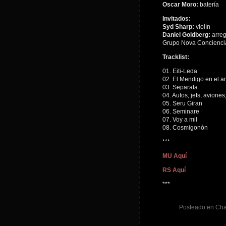
Oscar Moro:
batería
Invitados:
Syd Sharp:
violín
Daniel Goldberg:
arreg
Grupo Nova Conciencia
Tracklist:
01. Eiti-Leda
02. El Mendigo en el 
03. Separata
04. Autos, jets, aviones
05. Seru Giran
06. Seminare
07. Voy a mil
08. Cosmigonón
***
MU Aquí
RS Aquí
***
Posteado en
Cha