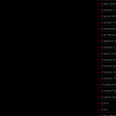
Carly Sim
Carmen C
Carole Ki
Carolyn Fr
Cassandra
Cat Steve
Caterina V
Celeste C
Celia Cru
Cesaria E
Charles A
Charles 
Charles T
Charlie H
Charlie Pa
Charly Ga
Chi-li
Chic
Chico Bua