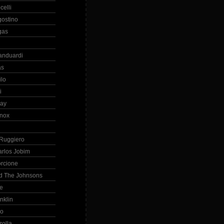
celli
gostino
gas
anduardi
as
ilo
i
ray
nox
 Ruggiero
arlos Jobim
orcione
d The Johnsons
re
nklin
so
zolla