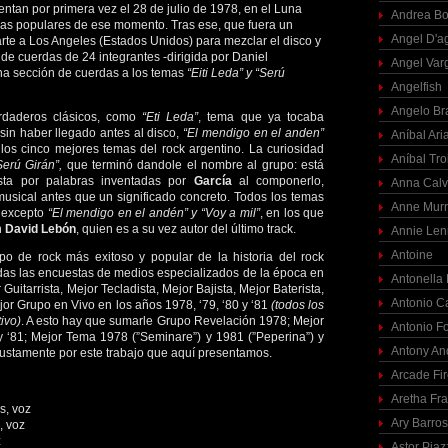
entan por primera vez el 28 de julio de 1978, en el Luna
Andrea Bo
das populares de ese momento. Tras ese, que fuera un
Angel D'a
rte a Los Angeles (Estados Unidos) para mezclar el disco y
de cuerdas de 24 integrantes -dirigida por Daniel
Angel Var
na sección de cuerdas a los temas
“Eiti Leda” y “Serú
Angelfish
Angelo Br
erdaderos clásicos, como
“Eti Leda”
, tema que ya tocaba
sin haber llegado antes al disco,
“El mendigo en el anden”
Aníbal Ari
 los cinco mejores temas del rock argentino. La curiosidad
Aníbal Tro
Serú Girán”,
que terminó dandole el nombre al grupo: está
sta por palabras inventadas por
García
al componerlo,
Anna Calv
 musical antes que un significado concreto. Todos los temas
Anne Mur
, excepto
“El mendigo en el andén” y “Voy a mil”
, en los que
n
David Lebón
, quien es a su vez autor del último track.
Annie Len
Antoine
po de rock más exitoso y popular de la historia del rock
das las encuestas de medios especializados de la época en
Antonella
Guitarrista, Mejor Tecladista, Mejor Bajista, Mejor Baterista,
Antonio C
or Grupo en Vivo en los años 1978, ‘79, ‘80 y ‘81
(todos los
ivo)
. A esto hay que sumarle Grupo Revelación 1978; Mejor
Antonio F
y ‘81; Mejor Tema 1978 (”Seminare”) y 1981 (”Peperina”) y
Antony An
ustamente por este trabajo que aquí presentamos.
Arcade Fi
Aretha Fra
s, voz
Ary Barro
, voz
z
Astor Piaz