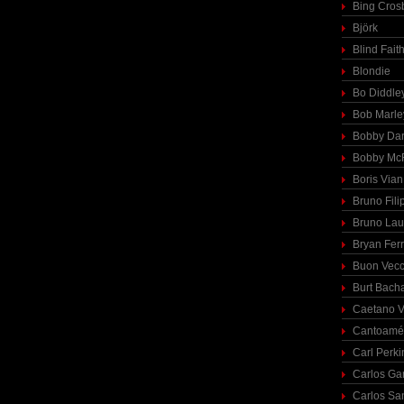
Bing Cros
Björk
Blind Fait
Blondie
Bo Diddle
Bob Marle
Bobby Dar
Bobby McF
Boris Vian
Bruno Fili
Bruno Lau
Bryan Fer
Buon Vecc
Burt Bach
Caetano V
Cantoamé
Carl Perki
Carlos Ga
Carlos Sa