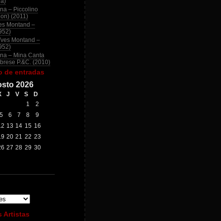
na)
na – Piccolino
ion) (2011)
es Montand –
952)
Yves Montand –
952)
na – Mina Canta
brese P.&C. (2010)
o de entradas
sto 2026
X
J
V
S
D
1
2
5
6
7
8
9
12
13
14
15
16
19
20
21
22
23
26
27
28
29
30
 Artistas