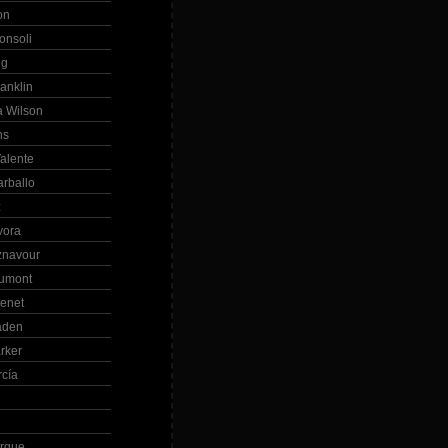
on
onsoli
ng
anklin
 Wilson
ns
alente
arballo
z
vora
znavour
Dumont
renet
aden
rker
rcía
rque