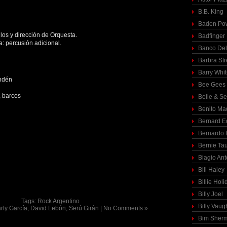
B.B. King
Baden Pow
los y dirección de Orquesta.
Badfinger
: percusión adicional.
Banco Del
Barbra St
Barry Whi
andén
Bee Gees
, barcos
Belle & S
Benito Ma
Bernard E
Bernardo 
Bernie Ta
Biagio Ant
Bill Haley
Billie Holi
Billy Joel
Tags:
Rock Argentino
Billy Vaug
rly García
,
David Lebón
,
Serú Girán
|
No Comments »
Bim Sher