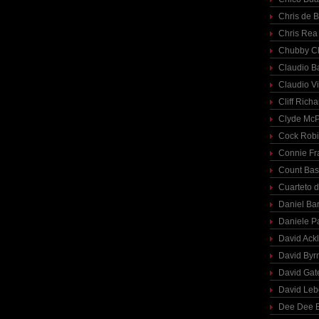
Chris de 
Chris Rea
Chubby C
Claudio Ba
Claudio Vi
Cliff Richa
Clyde McP
Cock Rob
Connie Fr
Count Bas
Cuarteto 
Daniel Ba
Daniele P
David Ack
David Byr
David Gat
David Le
Dee Dee B