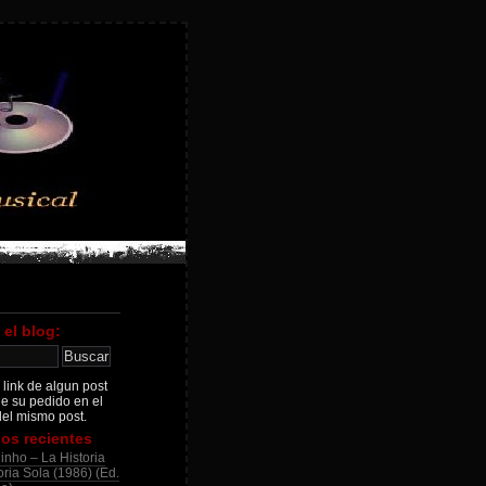
 el blog:
 link de algun post
je su pedido en el
el mismo post.
os recientes
inho – La Historia
ria Sola (1986) (Ed.