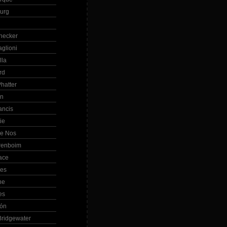
Burg
hecker
glioni
lla
rd
hatter
in
ancis
ie
de Nos
renboim
ace
les
ne
es
bón
ridgewater