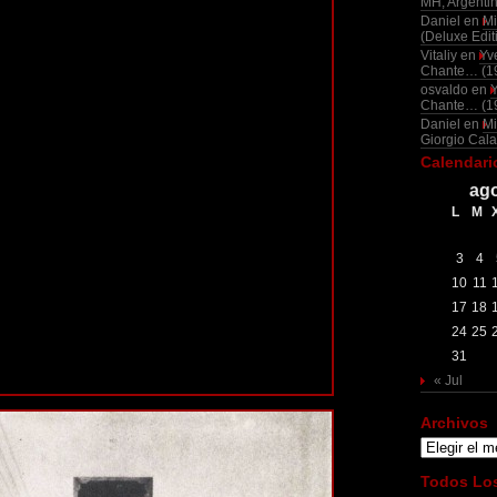
MH, Argenti
Daniel
en
Mi
(Deluxe Edit
Vitaliy
en
Yv
Chante… (1
osvaldo
en
Chante… (1
Daniel
en
Mi
Giorgio Cala
Calendari
ago
L
M
3
4
10
11
17
18
24
25
31
« Jul
Archivos
Archivos
Todos Los