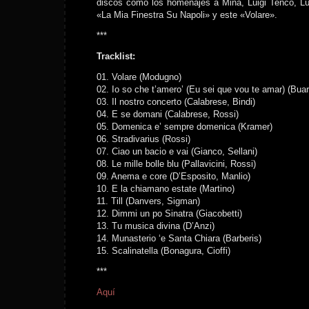
discos como los homenajes a Mina, Luigi Tenco, Luc
«La Mia Finestra Su Napoli» y este «Volare».
***
Tracklist:
01. Volare (Modugno)
02. Io so che t’amero’ (Eu sei que vou te amar) (Bua
03. Il nostro concerto (Calabrese, Bindi)
04. E se domani (Calabrese, Rossi)
05. Domenica e’ sempre domenica (Kramer)
06. Stradivarius (Rossi)
07. Ciao un bacio e vai (Gianco, Sellani)
08. Le mille bolle blu (Pallavicini, Rossi)
09. Anema e core (D’Esposito, Manlio)
10. E la chiamano estate (Martino)
11. Till (Danvers, Sigman)
12. Dimmi un po Sinatra (Giacobetti)
13. Tu musica divina (D’Anzi)
14. Munasterio ‘e Santa Chiara (Barberis)
15. Scalinatella (Bonagura, Cioffi)
***
Aquí