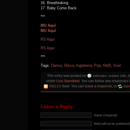
16. Breathtaking
17. Baby Come Back
***
MU Aquí
MU Aquí
RS Aquí
RS Aquí
***
Tags:
Dance
,
Disco
,
Inglaterra
,
Pop
,
R&B
,
Soul
This entry was posted on
miércoles, octubre 14th, 2
under
Lisa Stansfield
. You can follow any responses t
feed. You can
leave a response
, or
RSS 2.0
trac
Leave a Reply
Name (required)
Mail (will not be published