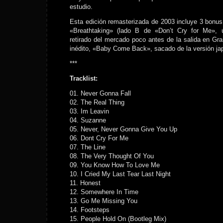
estudio.
Esta edición remasterizada de 2003 incluye 3 bonus 
«Breathtaking» (lado B de «Don’t Cry for Me», úl
retirado del mercado poco antes de la salida en Gra
inédito, «Baby Come Back», sacado de la versión ja
***
Tracklist:
01. Never Gonna Fall
02. The Real Thing
03. Im Leavin
04. Suzanne
05. Never, Never Gonna Give You Up
06. Dont Cry For Me
07. The Line
08. The Very Thought Of You
09. You Know How To Love Me
10. I Cried My Last Tear Last Night
11. Honest
12. Somewhere In Time
13. Go Me Missing You
14. Footsteps
15. People Hold On (Bootleg Mix)