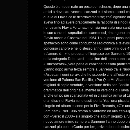
Questo è un post nato un poco per scherzo, dopo una 
amici a rievocare vecchie canzoni e ci siamo accorti ch
quelle di Flavia ce le ricordavamo tutte; così ogniuno d
aveva fino ad avere praticamente la raccolta di singoli
nonostante Flavia Fortunato non sia mai stata una canta
le sue canzoni, soprattutto le sanremesi, rimangono 
Flavia nasce a Cosenza nel 1964, i suoi primi passi n
spettacolo sono come conduttrice radiofonica e televis
concorso canoro e nello stesso anno i suoi primi due 45
«L’amore è…» le procurano l’ingresso per Sanremo 1
nella categoria Debuttanti…alla fine dell’anno pubblica 
«Rincontrarsi», vera perla di canzone passata pratica
L’anno dopo arriva terza sempre a Sanremo tra le Nuo
«Aspettami ogni sera», che ho scoperto che all’estero 
versione di Paloma San Basilio, «Por Que Me Abandona
miglioni di copie vendute, la versione della san Basili
drammatica dell’originale, mentre la versione di Flavia
anche un po più scanzonata ed in classifica arriva al 19 
ora i dischi di Flavia sono usciti per la Yep, una piccola
singolo ed album escono per la Five Records, «C’e un
Fortunato». Nel 1986 ritorna a Sanremo ed alla Yep-Pip
con «Verso il 2000» sia singolo che album seguito a ru
nuovo amore mio», sempre a Sanremo l’anno dopo pre
canzoni più belle «Canto per te», arrivando tredicesim