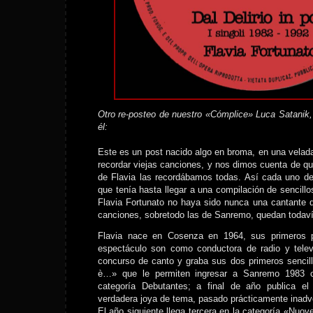
Otro re-posteo de nuestro «Cómplice» Luca Satanik, 
él:
Este es un post nacido algo en broma, en una vela
recordar viejas canciones, y nos dimos cuenta de que
de Flavia las recordábamos todas. Así cada uno de
que tenía hasta llegar a una compilación de sencill
Flavia Fortunato no haya sido nunca una cantante de
canciones, sobretodo las de Sanremo, quedan toda
Flavia nace en Cosenza en 1964, sus primeros 
espectáculo son como conductora de radio y tele
concurso de canto y graba sus dos primeros sencill
è…» que le permiten ingresar a Sanremo 1983 
categoría Debutantes; a final de año publica el s
verdadera joya de tema, pasado prácticamente inadve
El año siguiente llega tercera en la categoría «Nuo