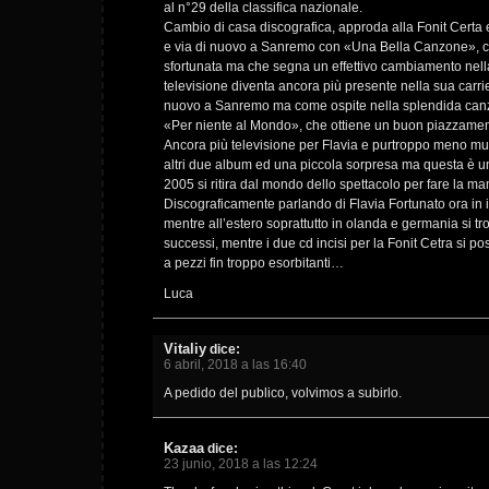
al n°29 della classifica nazionale.
Cambio di casa discografica, approda alla Fonit Certa
e via di nuovo a Sanremo con «Una Bella Canzone», 
sfortunata ma che segna un effettivo cambiamento nella 
televisione diventa ancora più presente nella sua carri
nuovo a Sanremo ma come ospite nella splendida can
«Per niente al Mondo», che ottiene un buon piazzamen
Ancora più televisione per Flavia e purtroppo meno m
altri due album ed una piccola sorpresa ma questa è un
2005 si ritira dal mondo dello spettacolo per fare la m
Discograficamente parlando di Flavia Fortunato ora in i
mentre all’estero soprattutto in olanda e germania si tr
successi, mentre i due cd incisi per la Fonit Cetra si p
a pezzi fin troppo esorbitanti…
Luca
Vitaliy
dice:
6 abril, 2018 a las 16:40
A pedido del publico, volvimos a subirlo.
Kazaa
dice:
23 junio, 2018 a las 12:24