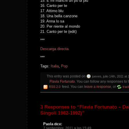
15. E mi manchi un pò di più
16. Canto per te
17. Attimo blu
18. Una bella canzone
19. Anna lo sa
20. Per niente al mondo
21. Canto per te (edit)
***
Descarga directa.
***
Tags:
Italia
,
Pop
This entry was posted on
jueves, julio 14th, 2011 at
Flavia Fortunato
. You can follow any responses to t
feed. You can
leave a response
, or
RSS 2.0
trac
3 Responses to “Flavia Fortunato – Dal
Singoli 1982-1992)”
Paola
dice:
7 septiembre, 2011 a las 15:49