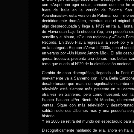
con «Aspettami ogni sera», canción que, me he e
fuera de Italia en la versión de Paloma San
Abandonaste»; esta versión de Paloma, con millone
decididamente dramática, mientras que el original 
algo despreocupada y llega al N°19 en Italia. Hast
de Flavia eran bajo la etiqueta Yep, una pequeña dis
sencillo y el álbum, «C’e una ragione» y «Flavia Fort
Records. En 1986 Flavia regresa a la Yep-Pipol y 
en la categoría Big con «Verso Il 2000», sea el senci
en verano por «Un Nuovo Amore Mio». El año desp
queda treceava, presenta una de sus más bellas ca
tema que queda al N°29 de la clasificación nacional.
Cambia de casa discográfica, llegando a la Fonit C
nuevamente va a Sanremo con «Una Bella Canzone
desafortunado que marca un significativo cambio en 
televisión está siempre más presente en su carrer
otra vez en Sanremo, pero como huésped, con la 
Franco Fasano «Per Niente Al Mondo», obtenien
ventas. Sigue con más televisión y desafortun
saldrán solo dos álbumes más y una pequeña sorp
historia…
Y en 2005 se retira del mundo del espectáculo para
Discográficamente hablando de ella, ahora en Italia