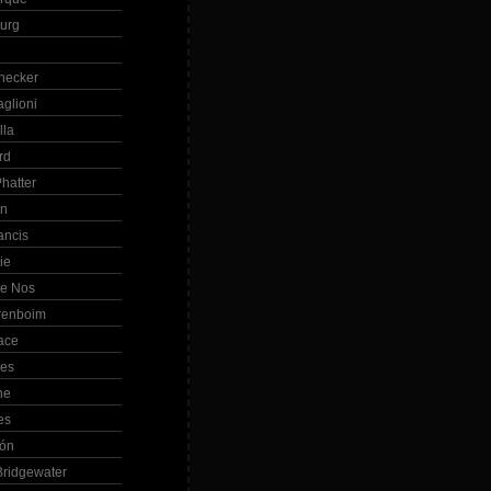
Burg
hecker
glioni
lla
rd
hatter
in
ancis
ie
de Nos
renboim
ace
les
ne
es
bón
ridgewater