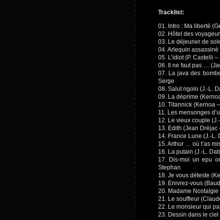
Tracklist:
01. Intro : Ma liberté 
02. Hôtel des voyageur
03. Le déjeuner de sol
04. Arlequin assassiné
05. L’idiot (P. Castell
06. Il ne faut pas … (J
07. La java des bombe
Serge
08. Salut rigolo (J.-L.
09. La déprime (Kerno
10. Titannick (Kernoa 
11. Les mensonges d’un
12. Le vieux couple (J
13. Edith (Jean Dréjac
14. France Lune (J.-L.
15. Arthur … où t’as mi
16. La putain (J.-L. D
17. Dis-moi un epu o
Stephan
18. Je vous déteste (
19. Enivrez-vous (Baude
20. Madame Nostalgie 
21. Le souffleur (Clau
22. Le monsieur qui pa
23. Dessin dans le ciel