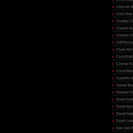
Chris de 
Chris Rea
Chubby C
Claudio Ba
Claudio Vi
Cliff Richa
Clyde McP
Cock Rob
Connie Fr
Count Bas
Cuarteto 
Daniel Ba
Daniele P
David Ack
David Byr
David Gat
David Le
Dee Dee B