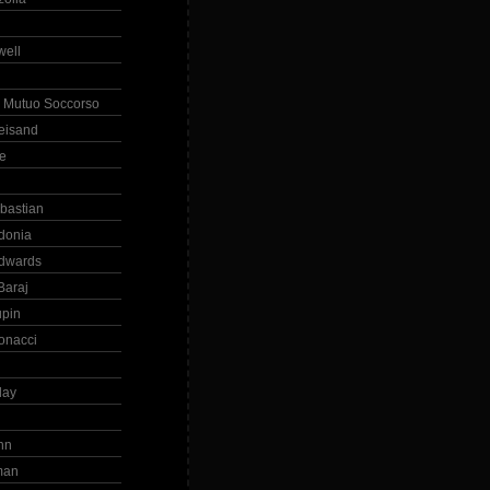
ell
 Mutuo Soccorso
reisand
te
ebastian
donia
dwards
Baraj
upin
onacci
day
hn
man