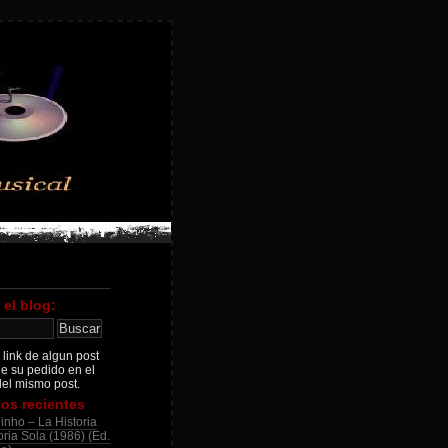
 el blog:
 link de algun post
je su pedido en el
el mismo post.
os recientes
inho – La Historia
ria Sola (1986) (Ed.