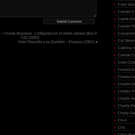
Carly Sim
Carmen C
Carole Ki
Carolyn Fr
– Chante Brassens : L’intégrale/1er et 2ème cahiers (Box 9
Cassandra
CD) (2005)
Cat Steve
Astor Piazzolla y su Quinteto – Ensayos (1961)
»
Caterina V
Celeste C
Celia Cru
Cesaria E
Charles A
Charles 
Charles T
Charlie H
Charlie Pa
Charly Ga
Chi-li
Chic
Chico Bua