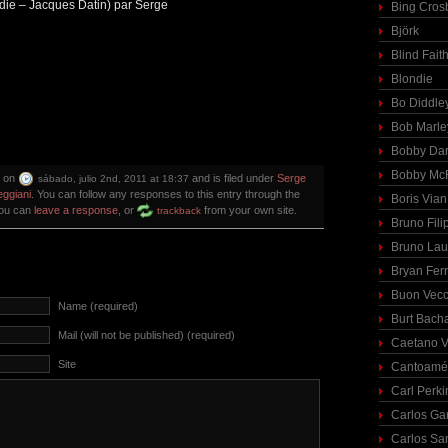
badie – Jacques Datin) par Serge
Bing Cros
Björk
Blind Fait
Blondie
Bo Diddle
Bob Marle
Bobby Dar
Bobby McF
d on
and is filed under
Serge
sábado, julio 2nd, 2011 at 18:37
ggiani
. You can follow any responses to this entry through the
Boris Vian
You can
leave a response
, or
from your own site.
trackback
Bruno Fili
Bruno Lau
Bryan Fer
Buon Vecc
Name (required)
Burt Bach
Mail (will not be published) (required)
Caetano V
Site
Cantoamé
Carl Perki
Carlos Ga
Carlos Sa