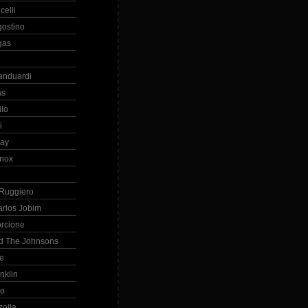
celli
gostino
gas
anduardi
as
ilo
i
ray
nox
 Ruggiero
arlos Jobim
orcione
d The Johnsons
re
nklin
so
zolla