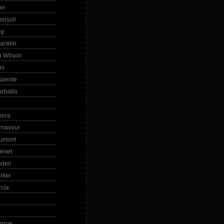
on
onsoli
ng
anklin
 Wilson
ns
alente
arballo
z
vora
znavour
Dumont
renet
aden
rker
rcía
rque