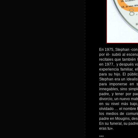
En 1975, Stephan -con
por él- subió al escen
recitales que también 
en 1977, y después va
experiencia familiar,
para su hijo. El públi
Stephan era un idealist
para imponerse en su
innegables, sino simpl
padre, y tener por pa
divorcio, un nuevo mat
en su nivel más bajo
olvidado … el nombre R
los medios de comuni
padre en Mougins, dese
En su funeral, su padre
eras tu».
***