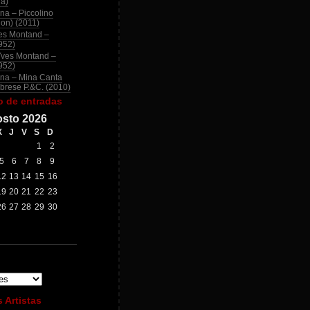
na)
na – Piccolino
ion) (2011)
es Montand –
952)
Yves Montand –
952)
na – Mina Canta
brese P.&C. (2010)
o de entradas
sto 2026
X
J
V
S
D
1
2
5
6
7
8
9
12
13
14
15
16
19
20
21
22
23
26
27
28
29
30
 Artistas