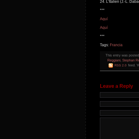
24. L’Italien (J.-L. Da
***
Aquí
Aquí
***
Tags:
Francia
This entry was poste
Reggiani
,
Stephan Re
feed. 
RSS 2.0
Leave a Reply