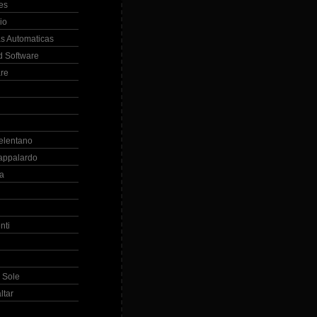
es
io
s Automaticas
 Software
re
elentano
appalardo
la
nti
 Sole
ltar