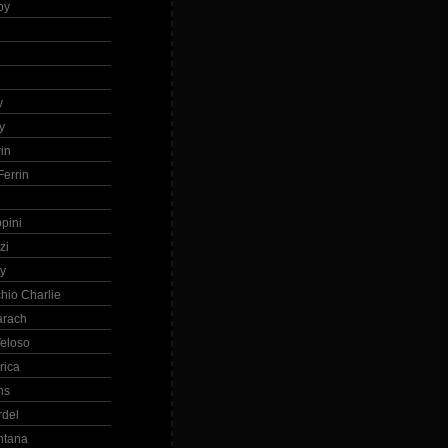
by
h
y
y
in
errin
ppini
zi
ry
hio Charlie
arach
eloso
rica
ns
rdel
ntana