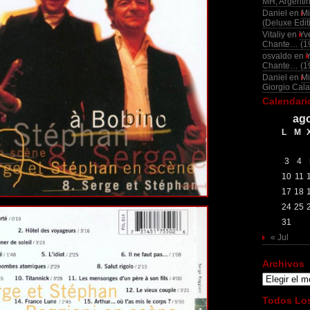
MH, Argenti
Daniel
en
Mi
(Deluxe Edit
Vitaliy
en
Yv
Chante… (1
osvaldo
en
Chante… (1
Daniel
en
Mi
Giorgio Cala
Calendari
ago
L
M
3
4
10
11
17
18
24
25
31
« Jul
Archivos
Archivos
Todos Los