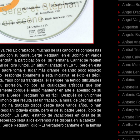
Andrea Bo
Angel D'a
Angel Var
Angelfish
Angelo Br
Aníbal Ari
Aníbal Tro
 ya tres Lp grabados, muchas de las canciones compuestas
ario con su padre, Serge Reggiani, en el Bobino en varios
Anna Calv
tendrán la participación de su hermana Carine; se repiten
Anne Mur
n de gira juntos. Un álbum lanzado en 1975, pero en esta
 el padre toma el lugar más grande, dejando poco espacio
Annie Len
co responde tibiamente a esta iniciativa, el éxito es débil.
Antoine
a, frágil por su franqueza, él siempre ha tenido dificultades
 profesión, no por las cualidades artísticas que son
Antonella
emente porque él eligió mantener en arte el apellido de su
Antonio C
dre a Serge Reggiani no es fácil. Después de un primer
rimonio que resulta ser un fracaso, la moral de Stephan está
Antonio F
, no ha grabado discos desde hace varios años, lo han
Antony An
eggiani todavía existe, pero el de su padre Serge, ídolo de
cación. En 1980, estando de vacaciones en casa de su
Arcade Fi
sperado llega a los extremos y se dispara en la cabeza.
Aretha Fra
, Serge Reggiani, dijo: «El verdadero cantante en la familia
Ary Barro
Astor Piaz