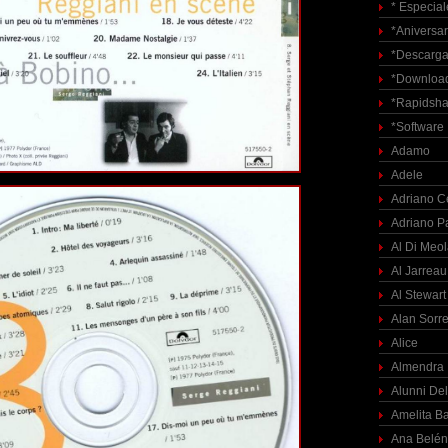
* Especial
*Aniversar
*Descarga
*Download
*Rapidsha
*Software
Adamo
Adele
Adriano C
Adriano P
Al Di Meo
Al Jarreau
Al Stewart
Alan Sorre
Alice
Almendra
Alunni Del
Amelita Ba
Ana Belén