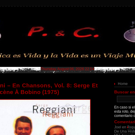
Thursday, August 06, 2026 22:54
Home
ni – En Chansons, Vol. 8: Serge Et
cène À Bobino (1975)
Buscar en
En caso si el
esta roto, de
comentario d
Comentari
Joel
en
Toqu
De Una Histo