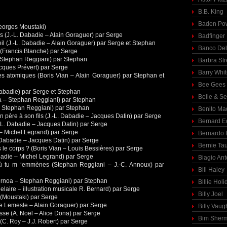
B.B. King
Baden Pow
(Georges Moustaki)
s (J.-L. Dabadie – Alain Goraguer) par Serge
Badfinger
eil (J.-L. Dabadie – Alain Goraguer) par Serge et Stephan
Banco Del
 (Francis Blanche) par Serge
i – Stephan Reggiani) par Stephan
Barbra St
acques Prévert) par Serge
Barry Whi
s atomiques (Boris Vian – Alain Goraguer) par Stephan et
Bee Gees
 Dabadie) par Serge et Stephan
Belle & S
a – Stephan Reggiani) par Stephan
– Stephan Reggiani) par Stephan
Benito Ma
 père à son fils (J.-L. Dabadie – Jacques Datin) par Serge
Bernard E
.-L. Dabadie – Jacques Datin) par Serge
 – Michel Legrand) par Serge
Bernardo 
 Dabadie – Jacques Datin) par Serge
Bernie Ta
s le corps ? (Boris Vian – Louis Bessières) par Serge
abadie – Michel Legrand) par Serge
Biagio Ant
ù tu m ‘emmènes (Stephan Reggiani – J.-C. Annoux) par
Bill Haley
Kernoa – Stephan Reggiani) par Stephan
Billie Holi
laire – illustration musicale R. Bernard) par Serge
Billy Joel
(Moustaki) par Serge
de Lemesle – Alain Goraguer) par Serge
Billy Vaug
sse (A. Noël – Alice Dona) par Serge
Bim Sher
 (C. Roy – J.J. Robert) par Serge