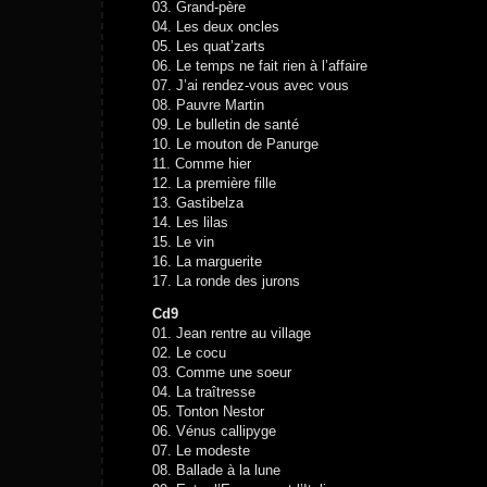
03. Grand-père
04. Les deux oncles
05. Les quat’zarts
06. Le temps ne fait rien à l’affaire
07. J’ai rendez-vous avec vous
08. Pauvre Martin
09. Le bulletin de santé
10. Le mouton de Panurge
11. Comme hier
12. La première fille
13. Gastibelza
14. Les lilas
15. Le vin
16. La marguerite
17. La ronde des jurons
Cd9
01. Jean rentre au village
02. Le cocu
03. Comme une soeur
04. La traîtresse
05. Tonton Nestor
06. Vénus callipyge
07. Le modeste
08. Ballade à la lune