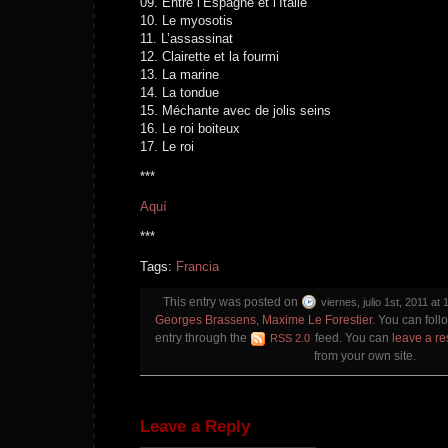
09. Entre l’Espagne et l’Italie
10. Le myosotis
11. L’assassinat
12. Clairette et la fourmi
13. La marine
14. La tondue
15. Méchante avec de jolis seins
16. Le roi boiteux
17. Le roi
***
Aquí
***
Tags:
Francia
This entry was posted on
viernes, julio 1st, 2011 at 
Georges Brassens
,
Maxime Le Forestier
. You can foll
entry through the
feed. You can
leave a r
RSS 2.0
from your own site.
Leave a Reply