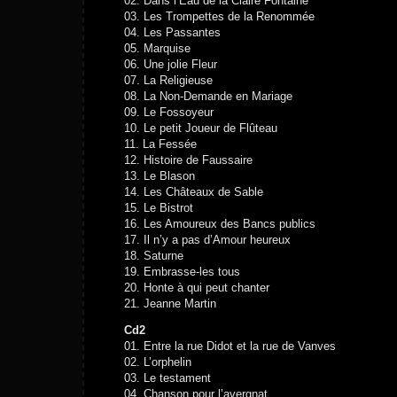
02. Dans l’Eau de la Claire Fontaine
03. Les Trompettes de la Renommée
04. Les Passantes
05. Marquise
06. Une jolie Fleur
07. La Religieuse
08. La Non-Demande en Mariage
09. Le Fossoyeur
10. Le petit Joueur de Flûteau
11. La Fessée
12. Histoire de Faussaire
13. Le Blason
14. Les Châteaux de Sable
15. Le Bistrot
16. Les Amoureux des Bancs publics
17. Il n’y a pas d’Amour heureux
18. Saturne
19. Embrasse-les tous
20. Honte à qui peut chanter
21. Jeanne Martin
Cd2
01. Entre la rue Didot et la rue de Vanves
02. L’orphelin
03. Le testament
04. Chanson pour l’avergnat