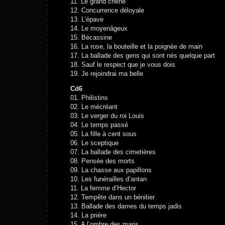
11. Le grand chêne
12. Concurrence déloyale
13. L’épave
14. Le moyenâgeux
15. Bécassine
16. La rose, la bouteille et la poignée de main
17. La ballade des gens qui sont nés quelque part
18. Sauf le respect que je vous dois
19. Je rejoindrai ma belle
Cd6
01. Philistins
02. Le mécréant
03. Le verger du roi Louis
04. Le temps passé
05. La fille à cent sous
06. Le sceptique
07. La ballade des cimetières
08. Pensée des morts
09. La chasse aux papillons
10. Les funérailles d’antan
11. La femme d’Hector
12. Tempête dans un bénitier
13. Ballade des dames du temps jadis
14. La prière
15. A l’ombre des maris