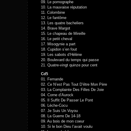
09. Le pornographe
10. La mauvaise réputation
11. Colombine
12. Le fantôme
13. Les quatre bacheliers
14. Brave Margot
15. Le chapeau de Mireille
16. Le petit cheval
17. Misogynie a part
18. Cupidon s’en fout
19. Les sabots d’Hélène
20. Boulevard du temps qui passe
21. Quatre-vingt quinze pour cent
Cd5
01. Fernande
02. Ce N’est Pas Tout D’être Mon Père
03. La Complainte Des Filles De Joie
04. Corne d’Aurock
05. Il Suffit De Passer Le Pont
06. Lèche-Cocu
07. Je Suis Un Voyou
08. La Guerre De 14-18
09. Au bois de mon coeur
10. Si le bon Dieu l’avait voulu