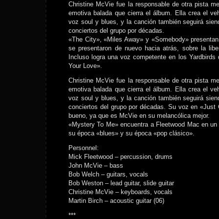
Christine McVie fue la responsable de otra pista 
emotiva balada que cierra el álbum. Ella crea el v
voz soul y blues, y la canción también seguirá sien
conciertos del grupo por décadas.
«The City», «Miles Away» y «Somebody» presentan
se presentaron de nuevo hacia atrás, sobre la libera
Incluso logra una voz competente en los Yardbirds
Your Love».
Christine McVie fue la responsable de otra pista 
emotiva balada que cierra el álbum. Ella crea el v
voz soul y blues, y la canción también seguirá sien
conciertos del grupo por décadas. Su voz en «Just
bueno, ya que es McVie en su melancólica mejor.
«Mystery To Me» encuentra a Fleetwood Mac en un
su época «blues» y su época «pop clásico».
Personnel:
Mick Fleetwood – percussion, drums
John McVie – bass
Bob Welch – guitars, vocals
Bob Weston – lead guitar, slide guitar
Christine McVie – keyboards, vocals
Martin Birch – acoustic guitar (06)
***