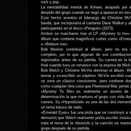
rock y pop.
La inestabilidad mental de Kirwan, atrapado por e
despido del grupo cuando se negó a aparecer en esce
Este hecho acentúo el liderazgo de Christine M
banda, que incorporaría al cantante Dave Walker y al
participantes en el disco «Penguin» (1973).
Ambos se marcharon tras el LP «Mystery to me» (
álbum que contiene magníficos cortes como «Emer
o «Believe me».
Bob Weston contribuió al álbum, pero no era
completo, por lo que algunas de sus contribuci
registrados antes de su partida. Su carrera en la 
final cuando tuvo un romance con la esposa de Mick
Bob Welch y Christine McVie dominan el álbum. Wel
temas y co-escribió un séptimo. McVie escribió cu
no sera un clásico consistente, pero contiene d
como cualquier otra cosa que Fleetwood Mac jamás p
«Mystery To Me» es realmente un asunto de
determinación la que mantuvo el grupo con vida du
carrera. Su «Hypnotized» es una de las dos tremen
un tema básico de radio.
«Emerald Eyes» fue una pista que se construyó a 
demostró que Welch realmente podía escribir música
trata el tema de la obsesión y la canción se mantu
grupo después de su partida.