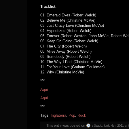
Tracklist:
01. Emerald Eyes (Robert Welch)
02. Believe Me (Christine McVie)
03. Just Crazy Love (Christine McVie)
04. Hypnotized (Robert Welch)
05. Forever (Robert Weston, John McVie, Robert We
06. Keep On Going (Robert Welch)
07. The City (Robert Welch)
08. Miles Away (Robert Welch)
09. Somebody (Robert Welch)
10. The Way I Feel (Christine McVie)
11. For Your Love (Graham Gouldman)
12. Why (Christine McVie)
***
Aquí
Aquí
***
Tags:
Inglaterra
,
Pop
,
Rock
This entry was posted on
sábado, junio 4th, 2011 at