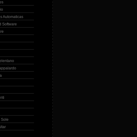
es
io
s Automaticas
 Software
re
elentano
appalardo
la
nti
 Sole
ltar