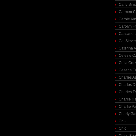
Carly Sim
Carmen C
Carole Ki
Carolyn Fr
Cassandra
Cat Steve
Caterina V
Celeste C
Celia Cru
Cesaria E
Charles A
Charles 
Charles T
Charlie H
Charlie Pa
Charly Ga
Chi-li
Chic
Chico Bua