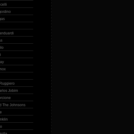
celli
gostino
gas
anduardi
as
ilo
i
ray
nox
 Ruggiero
arlos Jobim
orcione
d The Johnsons
re
nklin
so
zolla