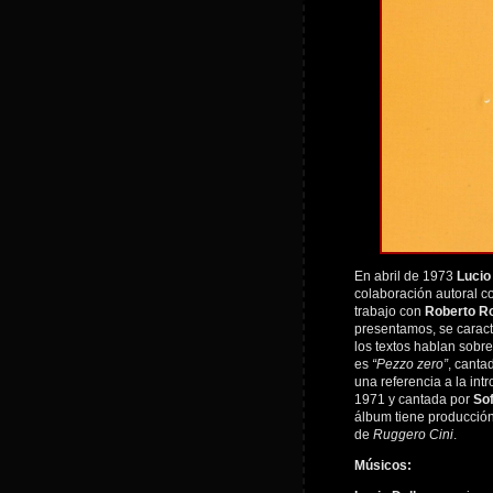
En abril de 1973
Lucio
colaboración autoral 
trabajo con
Roberto R
presentamos, se caract
los textos hablan sobr
es
“Pezzo zero”
, canta
una referencia a la in
1971 y cantada por
Sof
álbum tiene producció
de
Ruggero Cini
.
Músicos: