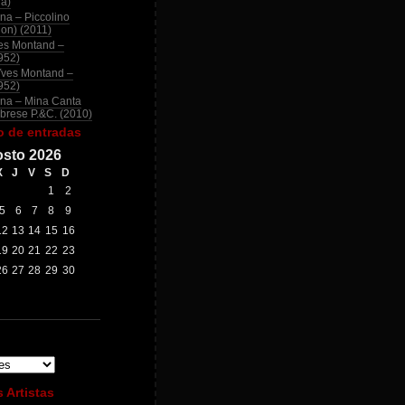
na)
na – Piccolino
ion) (2011)
es Montand –
952)
Yves Montand –
952)
na – Mina Canta
brese P.&C. (2010)
o de entradas
sto 2026
X
J
V
S
D
1
2
5
6
7
8
9
12
13
14
15
16
19
20
21
22
23
26
27
28
29
30
 Artistas