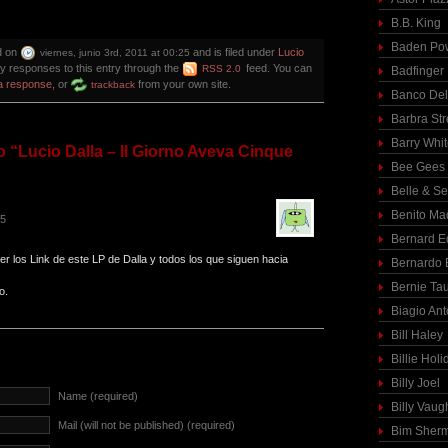
B.B. King
Baden Pow
d on
and is filed under
Lucio
viernes, junio 3rd, 2011 at 00:25
ny responses to this entry through the
feed. You can
RSS 2.0
Badfinger
a response
, or
from your own site.
trackback
Banco Del
Barbra St
Barry Whi
 “Lucio Dalla – Il Giorno Aveva Cinque
Bee Gees
Belle & S
Benito Ma
55
Bernard E
er los Link de este LP de Dalla y todos los que siguen hacia
Bernardo 
Bernie Ta
o.
Biagio Ant
Bill Haley
Billie Holi
Billy Joel
Name (required)
Billy Vaug
Mail (will not be published) (required)
Bim Sher