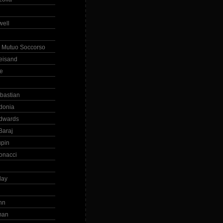
ell
 Mutuo Soccorso
reisand
te
ebastian
donia
dwards
Baraj
upin
onacci
day
hn
man