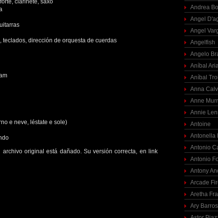
forte, clarinete, saxo
Andrea Bo
a
Angel D'a
uitarras
Angel Var
, teclados, dirección de orquesta de cuerdas
Angelfish
Angelo Br
Aníbal Ari
ram
Aníbal Tro
Anna Calv
Anne Mur
Annie Len
no e neve, léstate e sole)
Antoine
Antonella
ando
Antonio C
 archivo original está dañado. Su versión correcta, en link
Antonio F
Antony An
Arcade Fi
Aretha Fra
Ary Barro
Astor Piaz