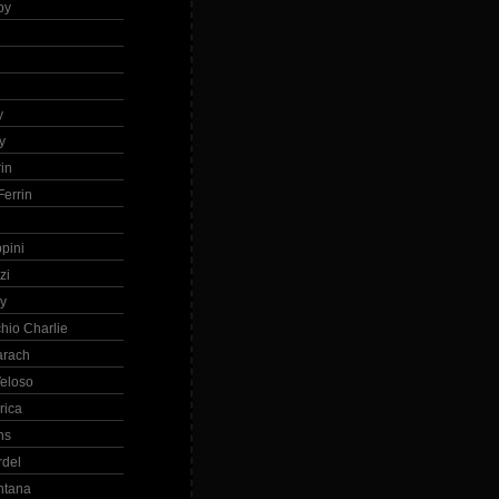
by
h
y
y
in
errin
ppini
zi
ry
hio Charlie
arach
eloso
rica
ns
rdel
ntana