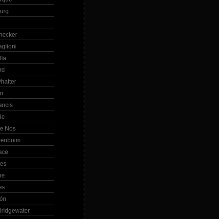
Burg
hecker
glioni
lla
rd
hatter
in
ancis
ie
de Nos
renboim
ace
les
ne
es
bón
ridgewater