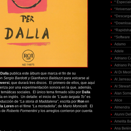
* Especial
*Aniversar
*Descarga
*Download
*Rapidsha
*Software
Adamo
Adele
Adriano C
Adriano P
Al Di Meo
 Dalla
publica este álbum que marca el fin de su
con
Sergio Bardotti y Gianfranco Baldazzi
para volcarse al
Al Jarreau
oversi
, que durará tres discos. El primero de ellos, que aquí
Al Stewart
eriza por una experimentación sonora en la que, además,
e temáticas sociales. El único tema firmado sólo por
Dalla
Alan Sorre
da en inglés. Un detalle: el inicio de
“L’auto targata To”
es
Alice
troducción de
“La storia di Maddalena”
, escrita por
Ron
en
ia Loren
en el filme
“La mortadella”
, de
Mario Monicelli
. El
Almendra
n de
Roberto Formentini
y los arreglos corrieron por cuenta
Alunni Del
Amelita Ba
Ana Belén