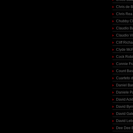
Chris de 
Chris Rea
Chubby C
Claudio Ba
Claudio Vi
Cliff Richa
Clyde McP
Cock Rob
Connie Fr
Count Bas
Cuarteto 
Daniel Ba
Daniele P
David Ack
David Byr
David Gat
David Le
Dee Dee B