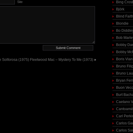
Site
Bing Cros
Björk
Blind Fait
Blondie
Bo Diddle
Bob Marle
Bobby Dar
Bobby McF
Boris Vian
e Solforosa (1975)
Fleetwood Mac – Mystery To Me (1973)
»
Bruno Fili
Bruno Lau
Bryan Fer
Buon Vecc
Burt Bach
Caetano V
Cantoamé
Carl Perki
Carlos Ga
Carlos Sa