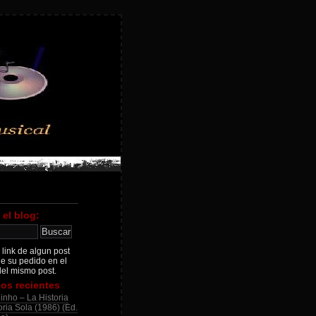
 el blog:
 link de algun post
je su pedido en el
el mismo post.
os recientes
inho – La Historia
ria Sola (1986) (Ed.