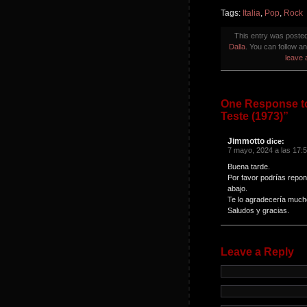
Tags:
Italia
,
Pop
,
Rock
This entry was poste
Dalla
. You can follow a
leave 
One Response to
Teste (1973)”
Jimmotto
dice:
7 mayo, 2024 a las 17:
Buena tarde.
Por favor podrías repon
abajo.
Te lo agradecería much
Saludos y gracias.
Leave a Reply