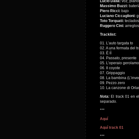
Lucio Dalla:
voz, piano
Massimo Buzzi:
baterí
Piero Ricci:
bajo
Luciano Ciccaglioni:
g
Toto Torquati:
teclados
Ruggero Cini:
arreglos
Tracklist:
01. L’auto targata to
02. A una fermata del t
03. È lÌ
04. Passato, presente
05. L’operaio gerolamo
06. Il coyote
07. Grippaggio
08. La bambina (L’inver
09. Pezzo zero
10. La canzone di Orl
Nota:
El track 01 en el
separado.
***
Aquí
Aquí track 01
***