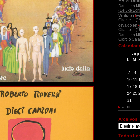
MH, Argenti
Daniel
en
Mi
(Deluxe Edit
Vitaliy
en
Yv
Chante… (1
osvaldo
en
Chante… (1
Daniel
en
Mi
Giorgio Cala
Calendari
ago
L
M
3
4
10
11
17
18
24
25
31
« Jul
Archivos
Archivos
Todos Los