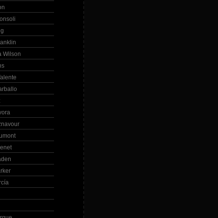
on
onsoli
ng
anklin
 Wilson
ns
alente
arballo
z
vora
znavour
Dumont
renet
aden
rker
rcía
rque