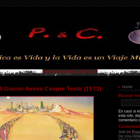
Saturday, August 08, 2026 02:15
Home
 Il Giorno Aveva Cinque Teste (1973)
Buscar en
En caso si el
esta roto, de
comentario d
Comentari
Joel
en
Toqu
De Una Histo