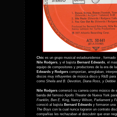
Chic
es un grupo musical estadounidense , formado en
Nile Rodgers
, y el bajista
Bernard Edwards
, el mas
equipo de compositores y productores de la era de l
Edwards y Rodgers
componían, arreglaban, interpr
discos muy influyentes de música disco y R&B para a
como
Sheila and B. Devotion, Diana Ross, y Debbie 
Nile Rodgers
comenzó su carrera como músico de es
banda del famoso
Apollo Theater
de Nueva York para
Franklin, Ben E. King, Nancy Wilson, Parliament y F
conoció al bajista
Bernard Edwards
y formaron una 
The Boys
con la cual nunca lograron un contrato disc
compañías les rechazaban al descubrir que eran neg