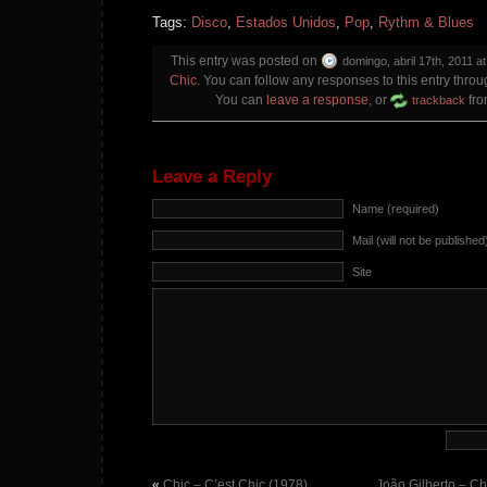
Tags:
Disco
,
Estados Unidos
,
Pop
,
Rythm & Blues
This entry was posted on
domingo, abril 17th, 2011 at
Chic
. You can follow any responses to this entry thro
You can
leave a response
, or
fro
trackback
Leave a Reply
Name (required)
Mail (will not be published
Site
«
Chic – C’est Chic (1978)
João Gilberto – C