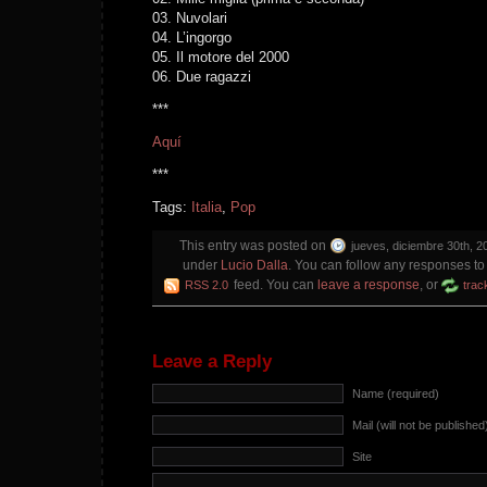
03. Nuvolari
04. L’ingorgo
05. Il motore del 2000
06. Due ragazzi
***
Aquí
***
Tags:
Italia
,
Pop
This entry was posted on
jueves, diciembre 30th, 2
under
Lucio Dalla
. You can follow any responses to 
feed. You can
leave a response
, or
RSS 2.0
trac
Leave a Reply
Name (required)
Mail (will not be published
Site