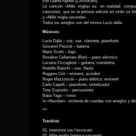
con Gianni Agnelli (L’Avvocato).
La canción «Mille miglia» es, en realidad, compu
canciones, que en la primera edición en vinilo se tit
y «Mille miglia seconda».
Todos los arreglos son del mismo Lucio dalla.
Músicos:
Lucio Dalla – voz, sax, clarinete, pianoforte
Giovanni Pezzoli – batería
Mario Scotti – bajo
Rosalino Cellamare (Ron) – piano eléctrico
Luciano Ciccaglioni – guitarra, mandolina
Rodolfo Bianchi – sax, flauta
Ruggero Cini – eminent, acordeó
Roger Mazzoncini – piano elétrico, eminent
Carlo Capelli – pianoforte, sintetizador
Tony Esposito – percusiones
Baba Yaga – coros
In «Nuvolari»: orchesta de cuerdas con arreglos y di
***
Tracklist:
01. Intervista con l’avvocato
02. Mille miglia (prima e seconda)