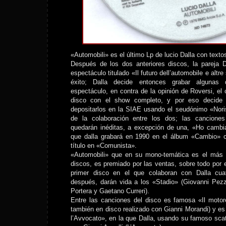
«Automobili» es el último Lp de lucio Dalla con texto
Después de los dos anteriores discos, la pareja D
espectáculo titulado «Il futuro dell’automobile e altr
éxito; Dalla decide entonces grabar algunas
espectáculo, en contra de la opinión de Roversi, el 
disco con el show completo, y por eso decide 
depositarlos en la SIAE usando el seudónimo «Nori
de la colaboración entre los dos; las canciones
quedarán inéditas, a excepción de una, «Ho cambia
que dalla grabará en 1990 en el álbum «Cambio» 
título en «Comunista».
«Automobili» que en su mono-temática es el más 
discos, es premiado por las ventas, sobre todo por e
primer disco en el que colaboran con Dalla cu
después, darán vida a los «Stadio» (Giovanni Pezz
Portera y Gaetano Curreri).
Entre las canciones del disco es famosa «Il motor
también en disco realizado con Gianni Morandi) y es 
l’Avvocato», en la que Dalla, usando su famoso scat