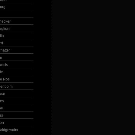
Burg
hecker
glioni
lla
rd
hatter
in
ancis
ie
de Nos
renboim
ace
les
ne
es
bón
ridgewater