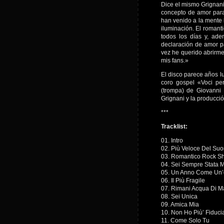
Dice el mismo Grignani
concepto de amor para
han venido a la mente 
iluminación. El romant
todos los días y, ad
declaración de amor pa
vez he querido abrirme
mis fans.»
El disco parece años lu
coro gospel «Voci per
(trompa) de Giovanni 
Grignani y la producció
***
Tracklist:
01. Intro
02. Più Veloce Del Su
03. Romantico Rock S
04. Sei Sempre Stata 
05. Un Anno Come Un’
06. Il Più Fragile
07. Rimani Acqua Di M
08. Sei Unica
09. Amica Mia
10. Non Ho Più’ Fiduci
11. Come Solo Tu