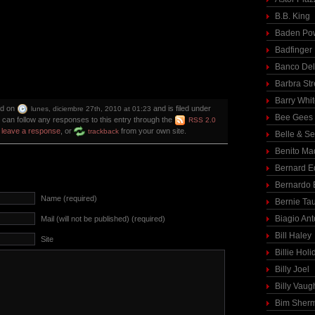
B.B. King
Baden Pow
Badfinger
Banco Del
Barbra St
Barry Whi
ed on
and is filed under
lunes, diciembre 27th, 2010 at 01:23
Bee Gees
u can follow any responses to this entry through the
RSS 2.0
n
leave a response
, or
from your own site.
trackback
Belle & S
Benito Ma
Bernard E
Bernardo 
Name (required)
Bernie Ta
Biagio Ant
Mail (will not be published) (required)
Bill Haley
Site
Billie Holi
Billy Joel
Billy Vaug
Bim Sher