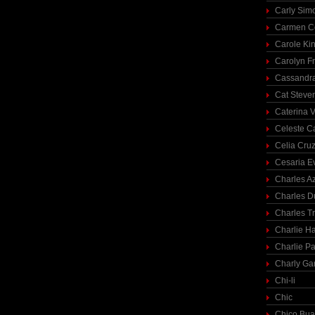
Carly Sim
Carmen C
Carole Ki
Carolyn Fr
Cassandra
Cat Steve
Caterina V
Celeste C
Celia Cru
Cesaria E
Charles A
Charles 
Charles T
Charlie H
Charlie Pa
Charly Ga
Chi-li
Chic
Chico Bua