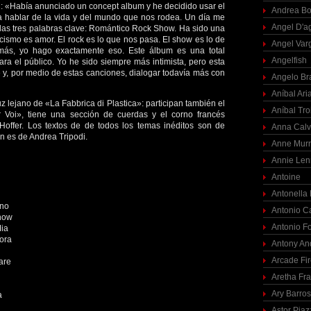
: «Había anunciado un concept album y he decidido usar el
Andrea Bo
 hablar de la vida y del mundo que nos rodea. Un día me
Angel D'a
las tres palabras clave: Romántico Rock Show. Ha sido una
icismo es amor. El rock es lo que nos pasa. El show es lo de
Angel Var
emás, yo hago exactamente eso. Este álbum es una total
Angelfish
ra el público. Yo he sido siempre más intimista, pero esta
 y, por medio de estas canciones, dialogar todavía más con
Angelo Br
Aníbal Ari
z lejano de «La Fabbrica di Plastica»: participan también el
Aníbal Tro
 Voi», tiene una sección de cuerdas y el corno francés
Hoffer. Los textos de de todos los temas inéditos son de
Anna Calv
n es de Andrea Tripodi.
Anne Mur
Annie Len
Antoine
Antonella
ono
Antonio C
how
Antonio F
Mia
ora
Antony An
Arcade Fi
are
Aretha Fra
Ary Barro
a
Astor Piaz