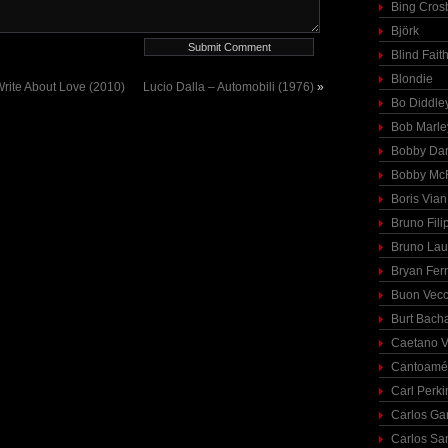
Bing Cros
Björk
Blind Fait
Blondie
Write About Love (2010)
Lucio Dalla – Automobili (1976)
»
Bo Diddle
Bob Marle
Bobby Dar
Bobby McF
Boris Vian
Bruno Fili
Bruno Lau
Bryan Fer
Buon Vecc
Burt Bach
Caetano V
Cantoamé
Carl Perki
Carlos Ga
Carlos Sa