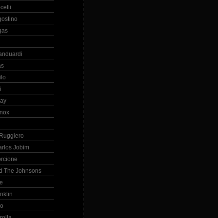
celli
gostino
gas
anduardi
as
ilo
i
ray
nox
 Ruggiero
arlos Jobim
orcione
d The Johnsons
re
nklin
so
zolla