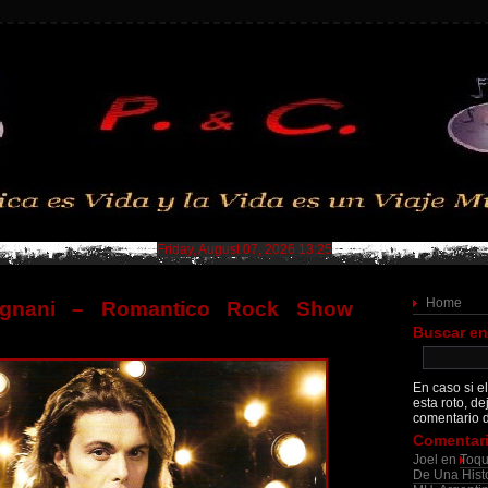
Friday, August 07, 2026 13:25
Home
rignani – Romantico Rock Show
Buscar en
En caso si el
esta roto, de
comentario d
Comentari
Joel
en
Toqu
De Una Histo