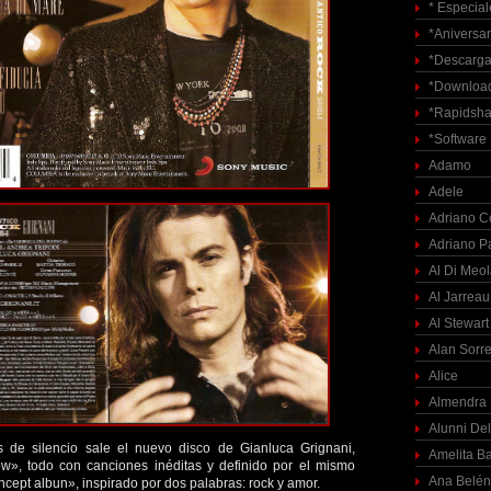
* Especial
*Aniversar
*Descarga
*Download
*Rapidsha
*Software
Adamo
Adele
Adriano C
Adriano P
Al Di Meo
Al Jarreau
Al Stewart
Alan Sorre
Alice
Almendra
Alunni Del
de silencio sale el nuevo disco de Gianluca Grignani,
Amelita Ba
», todo con canciones inéditas y definido por el mismo
Ana Belén
cept albun», inspirado por dos palabras: rock y amor.