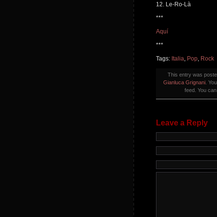
12. Le-Ro-Là
***
Aquí
***
Tags:
Italia
,
Pop
,
Rock
This entry was post
Gianluca Grignani
. Yo
feed. You ca
Leave a Reply