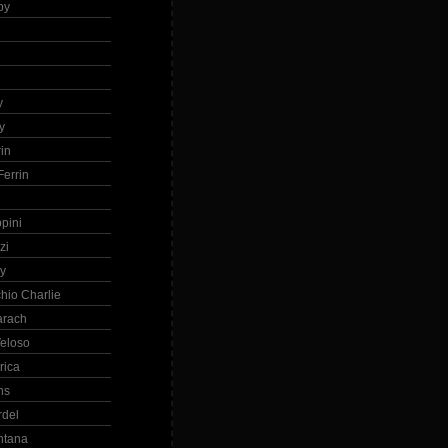
by
h
y
y
in
errin
ppini
zi
ry
hio Charlie
arach
eloso
rica
ns
rdel
ntana