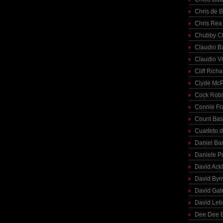
Chris de 
Chris Rea
Chubby C
Claudio Ba
Claudio Vi
Cliff Richa
Clyde McP
Cock Rob
Connie Fr
Count Bas
Cuarteto 
Daniel Ba
Daniele P
David Ack
David Byr
David Gat
David Le
Dee Dee B