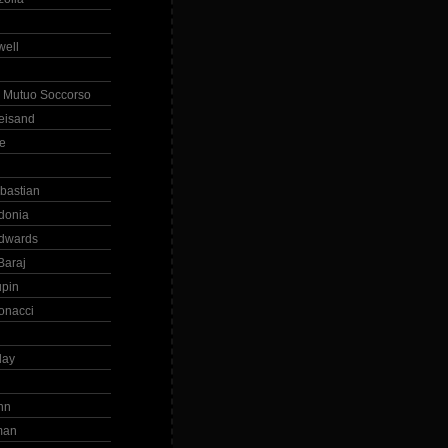
ell
 Mutuo Soccorso
reisand
te
ebastian
donia
dwards
Baraj
upin
onacci
day
hn
man