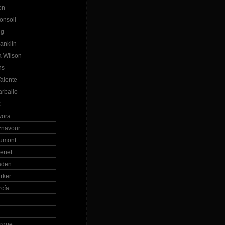
on
onsoli
ng
anklin
 Wilson
ns
alente
arballo
z
vora
znavour
Dumont
renet
aden
rker
rcía
rque