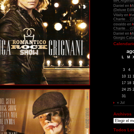
MH, Argenti
Daniel
en
Mi
(Deluxe Edit
Vitaliy
en
Yv
Chante… (1
osvaldo
en
Chante… (1
Daniel
en
Mi
Giorgio Cala
Calendari
ago
L
M
3
4
10
11
17
18
24
25
31
« Jul
Archivos
Archivos
Todos Los