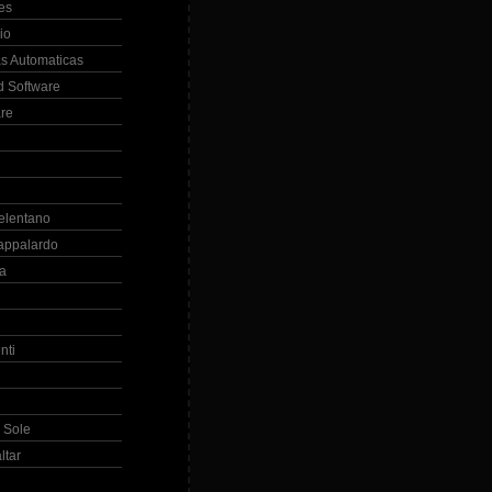
es
io
s Automaticas
 Software
re
elentano
appalardo
la
nti
 Sole
ltar