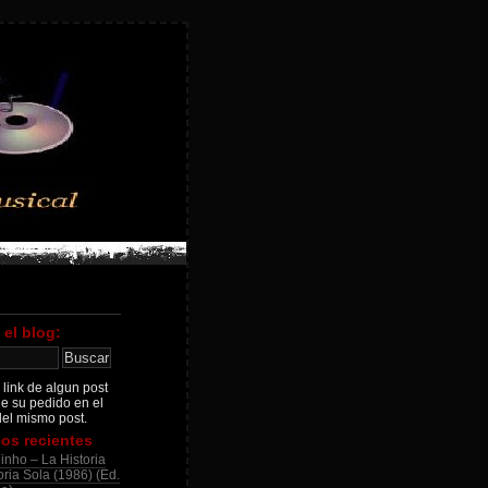
 el blog:
 link de algun post
je su pedido en el
el mismo post.
os recientes
inho – La Historia
ria Sola (1986) (Ed.