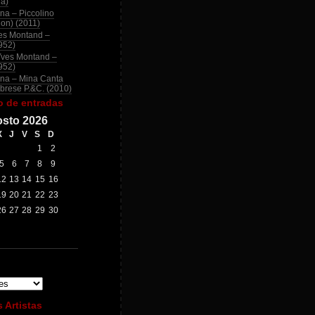
na)
na – Piccolino
ion) (2011)
es Montand –
952)
Yves Montand –
952)
na – Mina Canta
brese P.&C. (2010)
o de entradas
sto 2026
X
J
V
S
D
1
2
5
6
7
8
9
12
13
14
15
16
19
20
21
22
23
26
27
28
29
30
 Artistas