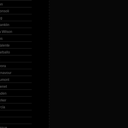
on
onsoli
ng
anklin
 Wilson
ns
alente
arballo
z
vora
znavour
Dumont
renet
aden
rker
rcía
rque