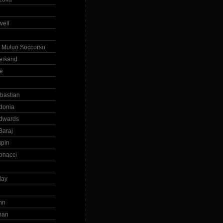
ell
 Mutuo Soccorso
reisand
te
ebastian
donia
dwards
Baraj
upin
onacci
day
hn
man