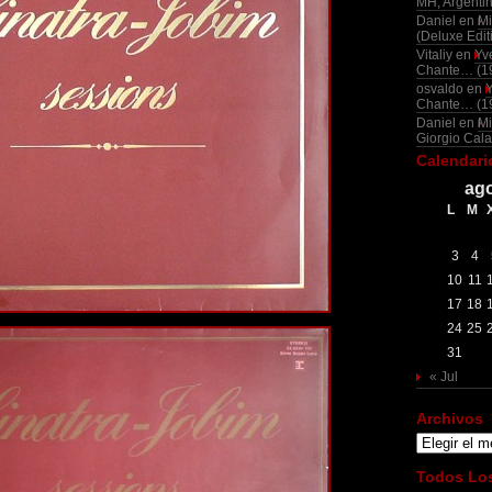
MH, Argenti
Daniel
en
Mi
(Deluxe Edit
Vitaliy
en
Yv
Chante… (1
osvaldo
en
Chante… (1
Daniel
en
Mi
Giorgio Cala
Calendari
ago
L
M
3
4
10
11
17
18
24
25
31
« Jul
Archivos
Archivos
Todos Los