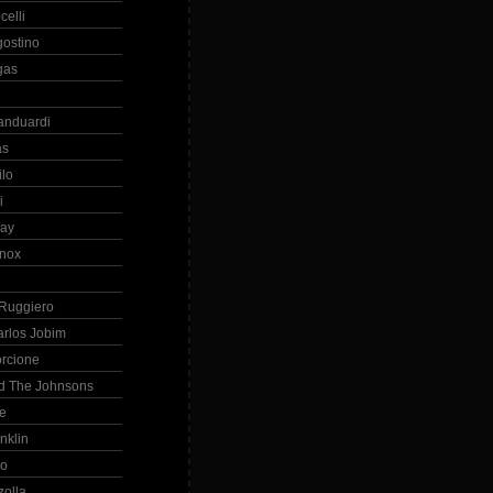
celli
gostino
gas
anduardi
as
ilo
i
ray
nox
 Ruggiero
arlos Jobim
orcione
d The Johnsons
re
nklin
so
zolla