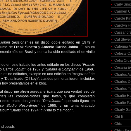
Carly Sim
Carmen C
Carole Ki
Carolyn Fr
Cassandra
Cat Steve
a-Jobim Sessions”
es un disco doble editado en 1979, y
Caterina V
njunto de
Frank Sinatra
y
Antonio Carlos Jobim
. El album
mento sólo en Brasil y nunca ha sido reeditado ni en vinilo
Celeste C
Celia Cru
nido en este trabajo fue antes editado en los discos
“Francis
Cesaria E
io Carlos Jobim”
, de 1967 y
“Sinatra & Company”
de 1969.
 antes no editados, excepto en una edición en “magazine” de
Charles A
 y “Desafinado (Off key)”. Las dos primeras fueron incluídas
Charles 
e hoy presentamos en el blog.
Charles T
 al disco me atreví agregarle (para que sea verdad eso de
Charlie H
ns”
) las composiciones que faltan, y que completan
o entre estos dos genios:
“Desafinado”
, que solo figura en
Charlie Pa
ise Studio Recordings”
de 1998, y un tema grabado
Charly Ga
 album
“Duets II”
de 1994:
“Fly me to the moon”
.
Chi-li
Chic
and beads
Chico Bua