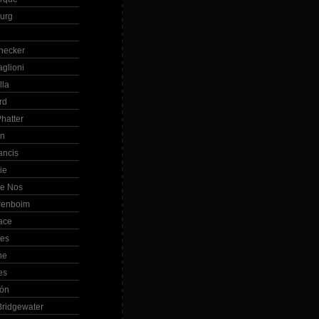
Burg
hecker
glioni
lla
rd
hatter
in
ancis
ie
de Nos
renboim
ace
les
ne
es
bón
ridgewater