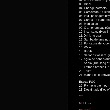
02. I concentrate on yo
03. Dindi
04. Change partners
05. Corcovado (Quiet ni
06. Inutil paisagem (if
07. Garota de Ipanema 
08. Meditation
09. O amor em paz (Onc
10. Insensatez (How in
11. Drinking again
12. Samba de uma not
13. Por causa de voce 
14. Wave
15. Bonita
16. Se todos fossem igu
17. Agua de beber (dri
18. Sabiá (The song of
19. Estrada branca (T
20. Triste
21. Manha de carnaval (A
Extras P&C:
22. Fly me to the moon
23. Desafinado (Key off
***
MU Aquí