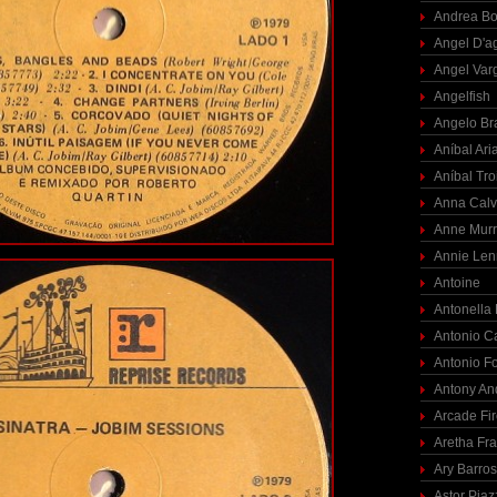
Andrea Bo
Angel D'a
Angel Var
Angelfish
Angelo Br
Aníbal Ari
Aníbal Tro
Anna Calv
Anne Mur
Annie Len
Antoine
Antonella
Antonio C
Antonio F
Antony An
Arcade Fi
Aretha Fra
Ary Barro
Astor Piaz