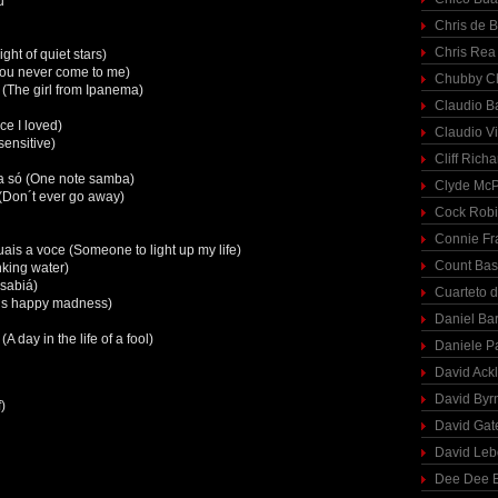
u
Chris de 
Chris Rea
ght of quiet stars)
 you never come to me)
Chubby C
(The girl from Ipanema)
Claudio Ba
e I loved)
Claudio Vi
sensitive)
Cliff Richa
a só (One note samba)
Clyde McP
(Don´t ever go away)
Cock Rob
Connie Fr
ais a voce (Someone to light up my life)
Count Bas
nking water)
 sabiá)
Cuarteto 
his happy madness)
Daniel Ba
 day in the life of a fool)
Daniele P
David Ack
David Byr
)
David Gat
David Le
Dee Dee B