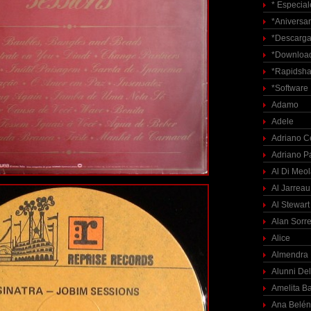
* Especial
*Aniversar
*Descarga
*Download
*Rapidsha
*Software
Adamo
Adele
Adriano C
Adriano P
Al Di Meo
Al Jarreau
Al Stewart
Alan Sorre
Alice
Almendra
Alunni Del
Amelita Ba
Ana Belén