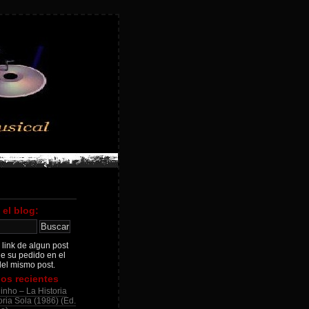
 el blog:
 link de algun post
je su pedido en el
el mismo post.
os recientes
inho – La Historia
ria Sola (1986) (Ed.