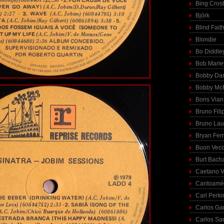
Bing Cros
Björk
Blind Fait
Blondie
Bo Diddle
Bob Marle
Bobby Dar
Bobby McF
Boris Vian
Bruno Fili
Bruno Lau
Bryan Fer
Buon Vecc
Burt Bach
Caetano V
Cantoamé
Carl Perki
Carlos Ga
Carlos Sa