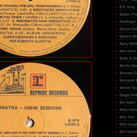
B.B. King
Baden Pow
Badfinger
Banco Del
Barbra St
Barry Whi
Bee Gees
Belle & S
Benito Ma
Bernard E
Bernardo 
Bernie Ta
Biagio Ant
Bill Haley
Billie Holi
Billy Joel
Billy Vaug
Bim Sher