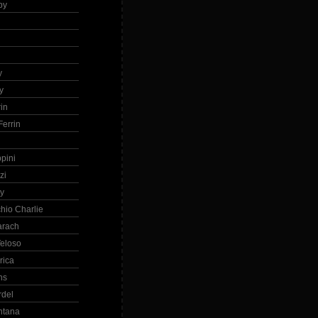
by
h
y
y
in
errin
ppini
zi
ry
hio Charlie
arach
eloso
rica
ns
rdel
ntana