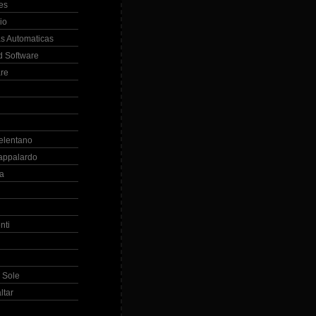
es
io
s Automaticas
 Software
re
elentano
appalardo
la
nti
 Sole
ltar