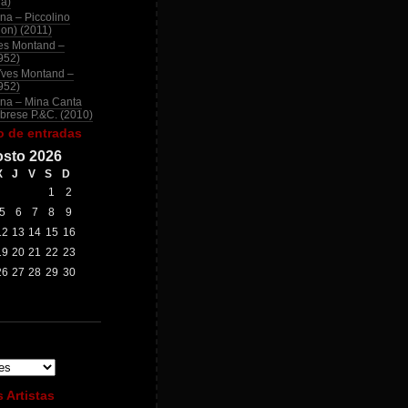
na)
na – Piccolino
ion) (2011)
es Montand –
952)
Yves Montand –
952)
na – Mina Canta
brese P.&C. (2010)
o de entradas
sto 2026
X
J
V
S
D
1
2
5
6
7
8
9
12
13
14
15
16
19
20
21
22
23
26
27
28
29
30
 Artistas