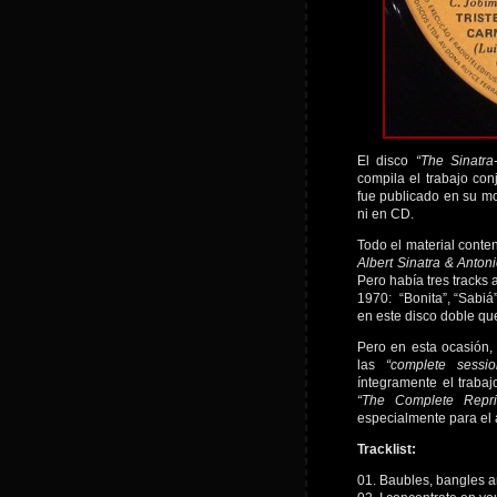
El disco
“The Sinatr
compila el trabajo co
fue publicado en su mo
ni en CD.
Todo el material conte
Albert Sinatra & Anton
Pero había tres tracks
1970: “Bonita”, “Sabiá”
en este disco doble qu
Pero en esta ocasión,
las
“complete sessio
íntegramente el trabaj
“The Complete Repr
especialmente para el
Tracklist:
01. Baubles, bangles 