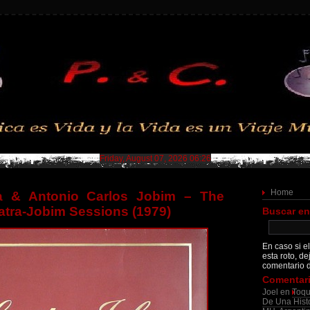
Friday, August 07, 2026 06:26
Home
ra & Antonio Carlos Jobim – The
atra-Jobim Sessions (1979)
Buscar en
En caso si el
esta roto, de
comentario d
Comentari
Joel
en
Toqu
De Una Histo