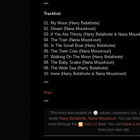
***
Tracklist:
01. My Moon (Harry Belafonte)
02. Dream (Nana Mouskouri)
03. If You Are Thirsty (Harry Belafonte & Nana Mousk
04. The Train (Nana Mouskouri)
05. In The Small Boat (Harry Belafonte)
06. The Town Crier (Nana Mouskouri)
07. Walking On The Moon (Harry Belafonte)
08. The Baby Snake (Nana Mouskouri)
09. The Wide Sea (Harry Belafonte)
10. Irene (Harry Belafonte & Nana Mouskouri)
***
Aquí
***
This entry was posted on
sábado, septiembre 11th, 
under
Harry Belafonte
,
Nana Mouskouri
. You can foll
entry through the
feed. You can
leave a r
RSS 2.0
from your own site.