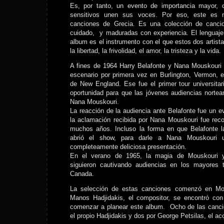
Es, por tanto, un evento de importancia mayor, 
sensitivos unen sus voces. Por eso, este es
canciones de Grecia. Es una colección de canci
cuidado, y maduradas con experiencia. El lenguaje 
album es el instrumento con el que estos dos artista
la libertad, la frivolidad, el amor, la tristeza y la vida.
A fines de 1964 Harry Belafonte y Nana Mouskouri 
escenario por primera vez en Burlington, Vermon, en
de New England. Ese fue el primer tour universitar
oportunidad para que las jóvenes audiencias norte
Nana Mouskouri.
La reacción de la audiencia ante Belafonte fue un 
la aclamación recibida por Nana Mouskouri fue rec
muchos años. Incluso la forma en que Belafonte la
abrió el show, para darle a Nana Mouskouri u
completeamente deliciosa presentación.
En el verano de 1965, la magia de Mouskouri y 
siguieron cautivando audiencias en los mayores
Canada.
La selección de estas canciones comenzó en Mo
Manos Hadjidakis, el compositor, se encontró co
comenzar a planear este album. Ocho de las cancio
el propio Hadjidakis y dos por George Petsilas, el 