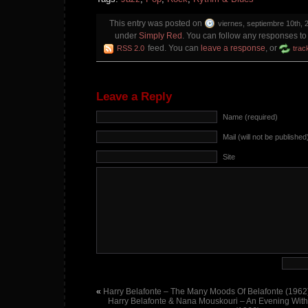
This entry was posted on
viernes, septiembre 10th, 
under
Simply Red
. You can follow any responses to 
feed. You can
leave a response
, or
RSS 2.0
trac
Leave a Reply
Name (required)
Mail (will not be published
Site
«
Harry Belafonte – The Many Moods Of Belafonte (1962
Harry Belafonte & Nana Mouskouri – An Evening With