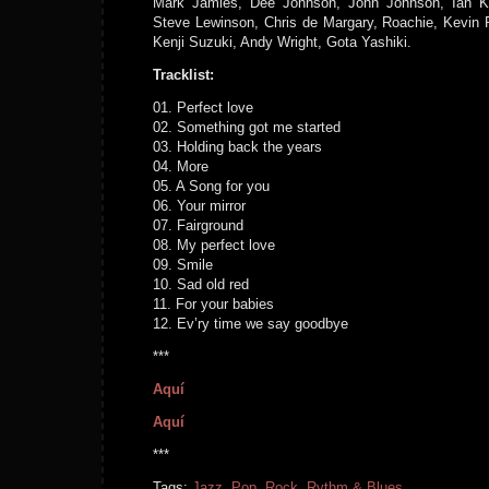
Mark Jamies, Dee Johnson, John Johnson, Ian K
Steve Lewinson, Chris de Margary, Roachie, Kevin
Kenji Suzuki, Andy Wright, Gota Yashiki.
Tracklist:
01. Perfect love
02. Something got me started
03. Holding back the years
04. More
05. A Song for you
06. Your mirror
07. Fairground
08. My perfect love
09. Smile
10. Sad old red
11. For your babies
12. Ev’ry time we say goodbye
***
Aquí
Aquí
***
Tags:
Jazz
,
Pop
,
Rock
,
Rythm & Blues