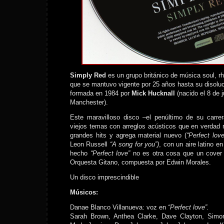
Simply Red
es un grupo británico de música soul, r
que se mantuvo vigente por 25 años hasta su disolu
formada en 1984 por
Mick Hucknall
(nacido el 8 de 
Manchester).
Este maravilloso disco –el penúltimo de su carre
viejos temas con arreglos acústicos que en verdad
grandes hits y agrega material nuevo (
“Perfect lov
Leon Russell
“A song for you”)
, con un aire latino e
hecho
“Perfect love”
no es otra cosa que un cove
Orquesta Gitano, compuesta por Edwin Morales.
Un disco imprescindible
Músicos:
Danae Blanco Villanueva: voz en
“Perfect love”.
Sarah Brown, Anthea Clarke, Dave Clayton, Simon