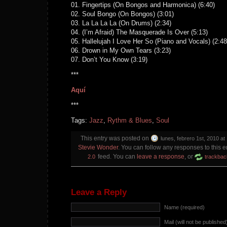
01. Fingertips (On Bongos and Harmonica) (6:40)
02. Soul Bongo (On Bongos) (3:01)
03. La La La La (On Drums) (2:34)
04. (I’m Afraid) The Masquerade Is Over (5:13)
05. Hallelujah I Love Her So (Piano and Vocals) (2:48
06. Drown in My Own Tears (3:23)
07. Don’t You Know (3:19)
***
Aquí
***
Tags:
Jazz
,
Rythm & Blues
,
Soul
This entry was posted on
lunes, febrero 1st, 2010 at
Stevie Wonder
. You can follow any responses to this e
feed. You can
leave a response
, or
2.0
trackbac
Leave a Reply
Name (required)
Mail (will not be published