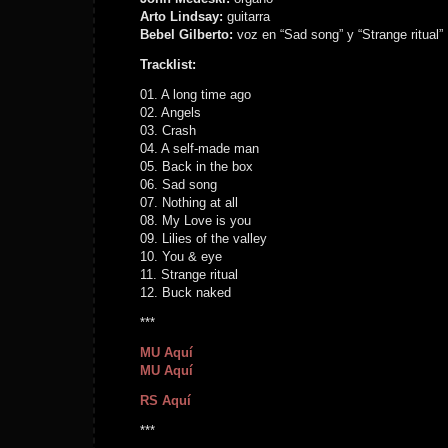
Arto Lindsay:
guitarra
Bebel Gilberto:
voz en “Sad song” y “Strange ritual”
Tracklist:
01. A long time ago
02. Angels
03. Crash
04. A self-made man
05. Back in the box
06. Sad song
07. Nothing at all
08. My Love is you
09. Lilies of the valley
10. You & eye
11. Strange ritual
12. Buck naked
***
MU Aquí
MU Aquí
RS Aquí
***