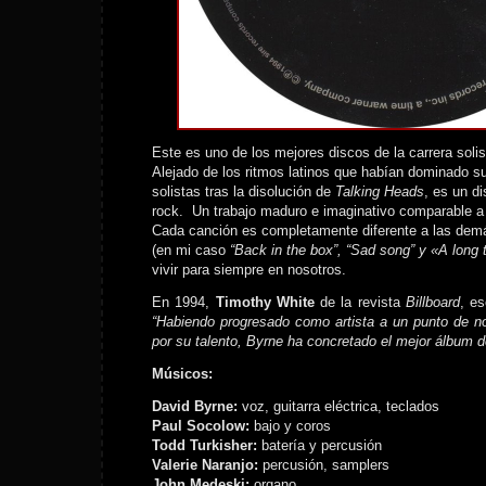
Este es uno de los mejores discos de la carrera solis
Alejado de los ritmos latinos que habían dominado su
solistas tras la disolución de
Talking Heads
, es un d
rock. Un trabajo maduro e imaginativo comparable a l
Cada canción es completamente diferente a las dem
(en mi caso
“Back in the box”, “Sad song” y «A long 
vivir para siempre en nosotros.
En 1994,
Timothy White
de la revista
Billboard
, es
“Habiendo progresado como artista a un punto de no
por su talento, Byrne ha concretado el mejor álbum d
Músicos:
David Byrne:
voz, guitarra eléctrica, teclados
Paul Socolow:
bajo y coros
Todd Turkisher:
batería y percusión
Valerie Naranjo:
percusión, samplers
John Medeski:
organo