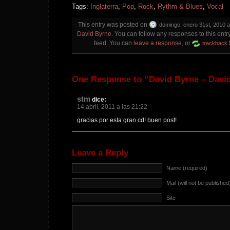
Tags:
Inglaterra
,
Pop
,
Rock
,
Rythm & Blues
,
Vocal
This entry was posted on
domingo, enero 31st, 2010 a
David Byrne
. You can follow any responses to this ent
feed. You can
leave a response
, or
trackback
One Response to “David Byrne – David
stm
dice:
14 abril, 2011 a las 21:22
gracias por esta gran cd! buen post!
Leave a Reply
Name (required)
Mail (will not be published
Site