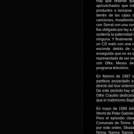
Hay que reseñar qu
aprovechados que int
productos o lanzarse 
dentro de las cajas d
canciones, invadiend
con Serrat con una co
fue obligada por ley a 
sostenía la paternidad
ninguna. Y finalmente 
un CD malo con una vo
esconde detrás de 
enseguida que no es su
representado de ser v
con Oltre. Meses de
programa televisivo.
En febrero de 1987 sa
partitura proyectado 
directo del tour anterior
De este período hay al
Oltre Claudio dedicar
que el matrimonio Bag
En mayo de 1988 inic
World de Peter Gabriel
Pero el episodio cla
Comunale de Torino. E
por este orden, Strada
Ninna Nanna Nanna N