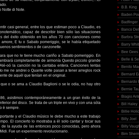
zado.
B.B. King
o Notte di Note.
Baden Pow
Badfinger
entir casi general, entre los que estiman poco a Claudio, es
Banco Del
notemático, capaz de describir bien sólo las situaciones
s del éxito obtenido en los años 70 con canciones como
Barbra St
 amore, E tu o Sabato pomeriggio, se le había etiquetado
Barry Whi
buenos sentimientos o de canzonette.
Bee Gees
lara que no le tiene mucho cariño a Sabato pomeriggio. En
Belle & S
cambiará completamente de armonía Questo piccolo grande
lé-oó la canción no la cantaba entera. Canciones lentas
Benito Ma
Io me ne andrei o Quante volte pasan a tener arreglos rock
Bernard E
ente de aquél que tenían en el original.
Bernardo 
que o se ama a Claudio Baglioni o se le odia, no hay otro
Bernie Ta
Biagio Ant
86, asistimos contemporáneamente a un gran éxito de la
ferior del disco. Se trata de un triple en vivo y con una sóla
Bill Haley
no è sempre.
Billie Holi
portante y el Claudio músico le debe mucho a este trabajo
Billy Joel
iempo. El concierto lo mostraba a él solo cantar y tocar sus
e de la ayuda de las entonces poco conocidas, pero ahora
Billy Vaug
Midi. Fue un experimento revolucionario.
Bim Sher