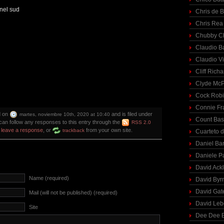
 nel sud
Chris de 
Chris Rea
Chubby C
Claudio Ba
Claudio Vi
Cliff Richa
Clyde McP
Cock Rob
Connie Fr
d on
and is filed under
martes, noviembre 10th, 2020 at 10:40
Count Bas
can follow any responses to this entry through the
RSS 2.0
n
leave a response
, or
from your own site.
trackback
Cuarteto 
Daniel Ba
Daniele P
David Ack
Name (required)
David Byr
David Gat
Mail (will not be published) (required)
David Le
Site
Dee Dee B