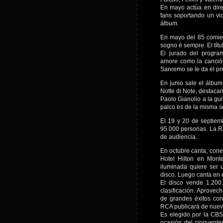
En mayo actúa en dire
fans soportando un vi
álbum.
En mayo del 85 comien
sogno è sempre. El títul
El jurado del program
amore como la canción
Sanremo se le da el pr
En junio sale el álbum
Notte di Note, destaca
Paolo Gianolio a la gui
palco es de la misma s
El 19 y 20 de septiem
95.000 personas. La RA
de audiencia.
En octubre canta, conec
Hotel Hilton en Mont
iluminada quiere ser 
disco. Luego canta en el
El disco vende 1.20
clasificación. Aprovec
de grandes éxitos con 
RCA publicará de nuevo
Es elegido por la CBS
ocasión del cinquente