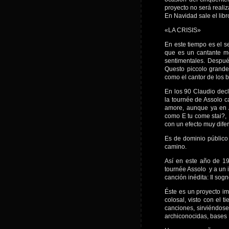
proyecto no será reali
En Navidad sale el libr
«LA CRISIS»
En este tiempo es el s
que es un cantante mo
sentimentales. Despué
Questo piccolo grande
como el cantor de los 
En los 90 Claudio dec
la tournée de Assolo 
amore, aunque ya en A
como E tu come stai?, 
con un efecto muy difer
Es de dominio público 
camino.
Así en este año de 19
tournée Assolo y a un in
canción inédita: Il sog
Éste es un proyecto im
colosal, visto con el t
canciones, sirviéndos
archiconocidas, bases 