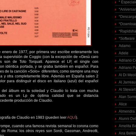
* Especial
*Aniversar
*Descarga
*Download
*Rapidsha
*Software
Adamo
e enero de 1977, por primera vez escribe enteramente los
Adele
 la supervisión de Coggio (con la excepción de «Gesù caro
Adriano C
los son de Toto Torquati. Aparece el LP, el single con
con idéntica portada, y se graba también en español. Para
Adriano P
ones de la canción «Solo» diferentes; como siempre una muy
Al Di Meo
iana y otra completamente libre. Además en España salen 2
olor para distinguir el disco en italiano (azul) del español
Al Jarreau
Al Stewart
 del álbum es la soledad y Claudio lo trata con mucha
ltado es un Lp de óptima calidad que se distancia
Alan Sorre
ecedente producción de Claudio.
Alice
Almendra
ografía de Claudio en 1983 (pueden leer
AQUÍ
).
Alunni Del
e rompe, cuando una famosa revista semanal lo corona como
Amelita Ba
s de Roma: los otros reyes son Sordi, Gassman, Andreotti,
Ana Belén
ino.