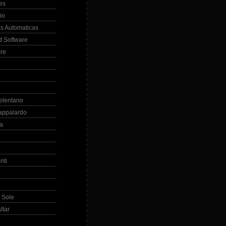
es
io
s Automaticas
 Software
re
elentano
appalardo
la
nti
 Sole
ltar