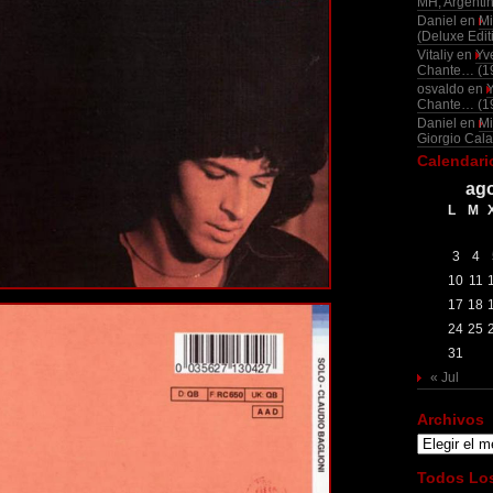
MH, Argenti
Daniel
en
Mi
(Deluxe Edit
Vitaliy
en
Yv
Chante… (1
osvaldo
en
Chante… (1
Daniel
en
Mi
Giorgio Cala
Calendari
ago
L
M
3
4
10
11
17
18
24
25
31
« Jul
Archivos
Archivos
Todos Los