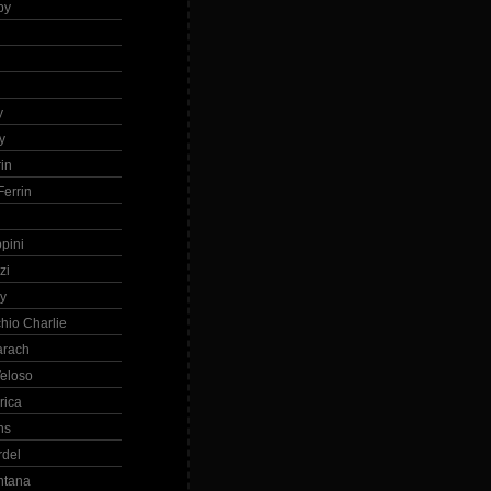
by
h
y
y
in
errin
ppini
zi
ry
hio Charlie
arach
eloso
rica
ns
rdel
ntana