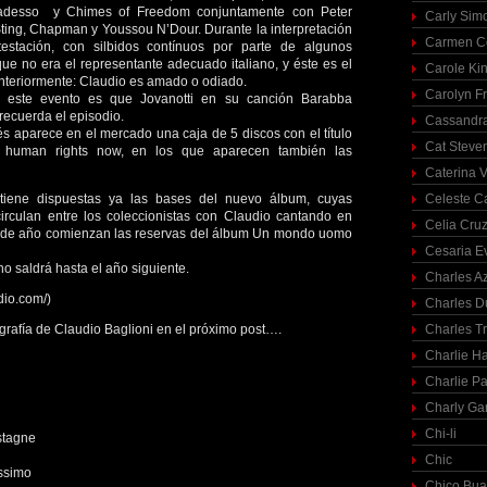
è adesso y Chimes of Freedom conjuntamente con Peter
Carly Sim
Sting, Chapman y Youssou N’Dour. Durante la interpretación
Carmen C
estación, con silbidos contínuos por parte de algunos
ue no era el representante adecuado italiano, y éste es el
Carole Ki
anteriormente: Claudio es amado o odiado.
Carolyn Fr
e este evento es que Jovanotti en su canción Barabba
recuerda el episodio.
Cassandra
 aparece en el mercado una caja de 5 discos con el título
Cat Steve
al human rights now, en los que aparecen también las
Caterina V
tiene dispuestas ya las bases del nuevo álbum, cuyas
Celeste C
circulan entre los coleccionistas con Claudio cantando en
Celia Cru
nal de año comienzan las reservas del álbum Un mondo uomo
Cesaria E
no saldrá hasta el año siguiente.
Charles A
dio.com/)
Charles 
grafía de Claudio Baglioni en el próximo post….
Charles T
Charlie H
Charlie Pa
Charly Ga
Chi-li
astagne
Chic
ssimo
Chico Bua