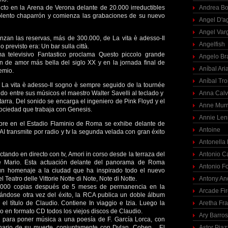
cto en la Arena de Verona delante de 20.000 irreductibles
Andrea Bo
olento chaparrón y comienza las grabaciones de su nuevo
Angel D'a
Angel Var
zan las reservas, más de 300.000, de La vita è adesso-Il
Angelfish
o previsto era: Un bar sulla città.
a televisivo Fantastico proclama Questo piccolo grande
Angelo Br
 de amor más bella del siglo XX y en la jornada final de
Aníbal Ari
emio.
Aníbal Tro
 La vita è adesso-Il sogno è sempre seguido de la tournée
ndo entre sus músicos el maestro Walter Savelli al teclado y
Anna Calv
tarra. Del sonido se encarga el ingeniero de Pink Floyd y el
Anne Mur
ociedad que trabaja con Genesis.
Annie Len
bre en el Estadio Flaminio de Roma se exhibe delante de
Antoine
I transmite por radio y tv la segunda velada con gran éxito
Antonella
tando en directo con tv, Amori in corso desde la terraza del
Antonio C
e Mario. Esta actuación delante del panorama de Roma
Antonio F
un homenaje a la ciudad que ha inspirado todo el nuevo
 Teatro delle Vittorie Notte di Note, Note di Notte.
Antony An
0.000 copias después de 5 meses de permanencia en la
Arcade Fi
hándose otra vez del éxito, la RCA publica un doble álbum
el título de Claudio. Contiene In viaggio e Izia. Luego la
Aretha Fra
 en formato CD todos los viejos discos de Claudio.
Ary Barro
 para poner música a una poesía de F. García Lorca, con
nario de su muerte, conjuntamente con Dylan, Cohen,…El
Astor Piaz