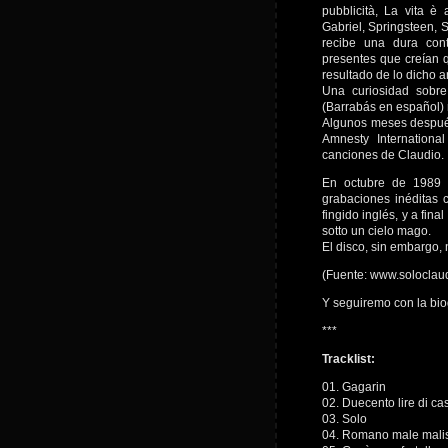
pubblicità, La vita 
Gabriel, Springsteen, 
recibe una dura cont
presentes que creían q
resultado de lo dicho 
Una curiosidad sobr
(Barrabás en español) 
Algunos meses después
Amnesty Internation
canciones de Claudio.
En octubre de 1989 
grabaciones inéditas 
fingido inglés, y a fi
sotto un cielo mago.
El disco, sin embargo, 
(Fuente: www.soloclau
Y seguiremo con la bio
***
Tracklist:
01. Gagarin
02. Duecento lire di c
03. Solo
04. Romano male mali