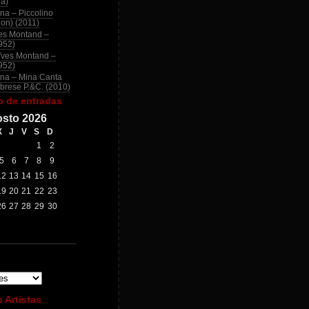
na)
na – Piccolino
ion) (2011)
es Montand –
952)
Yves Montand –
952)
na – Mina Canta
brese P.&C. (2010)
o de entradas
sto 2026
X
J
V
S
D
1
2
5
6
7
8
9
12
13
14
15
16
19
20
21
22
23
26
27
28
29
30
 Artistas