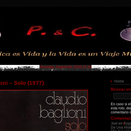
Thursday, August 06, 2026 12:16
Home
oni – Solo (1977)
Buscar en
En caso si el
esta roto, de
comentario d
Comentari
Joel
en
Toqu
De Una Histo