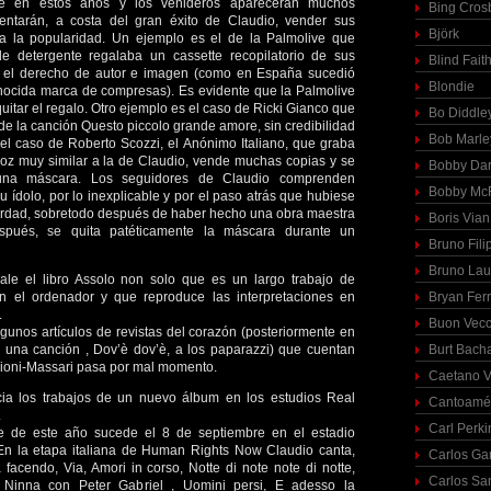
e en estos años y los venideros aparecerán muchos
Bing Cros
entarán, a costa del gran éxito de Claudio, vender sus
Björk
a la popularidad. Un ejemplo es el de la Palmolive que
e detergente regalaba un cassette recopilatorio de sus
Blind Fait
o el derecho de autor e imagen (como en España sucedió
Blondie
nocida marca de compresas). Es evidente que la Palmolive
quitar el regalo. Otro ejemplo es el caso de Ricki Gianco que
Bo Diddle
 de la canción Questo piccolo grande amore, sin credibilidad
Bob Marle
el caso de Roberto Scozzi, el Anónimo Italiano, que graba
z muy similar a la de Claudio, vende muchas copias y se
Bobby Dar
una máscara. Los seguidores de Claudio comprenden
Bobby McF
 ídolo, por lo inexplicable y por el paso atrás que hubiese
erdad, sobretodo después de haber hecho una obra maestra
Boris Vian
spués, se quita patéticamente la máscara durante un
Bruno Fili
Bruno Lau
le el libro Assolo non solo que es un largo trabajo de
en el ordenador y que reproduce las interpretaciones en
Bryan Fer
.
Buon Vecc
gunos artículos de revistas del corazón (posteriormente en
á una canción , Dov’è dov’è, a los paparazzi) que cuentan
Burt Bach
lioni-Massari pasa por mal momento.
Caetano V
ia los trabajos de un nuevo álbum en los estudios Real
Cantoamé
.
Carl Perki
ve de este año sucede el 8 de septiembre en el estadio
n la etapa italiana de Human Rights Now Claudio canta,
Carlos Ga
 facendo, Via, Amori in corso, Notte di note note di notte,
Carlos Sa
inna con Peter Gabriel , Uomini persi, E adesso la