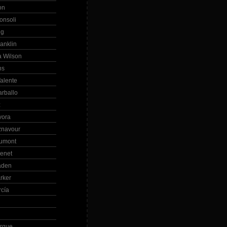
on
onsoli
ng
anklin
 Wilson
ns
alente
arballo
z
vora
znavour
Dumont
renet
aden
rker
rcía
rque