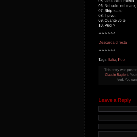
05. Gesù caro fratello
06. Nel sole, nel mare,
07. Strip-tease
08. Il pivot
09. Quante volte
10. Puoi ?
***********
Descarga directa
***********
Tags:
Italia
,
Pop
This entry was poste
Claudio Baglioni
. You 
feed. You ca
Leave a Reply