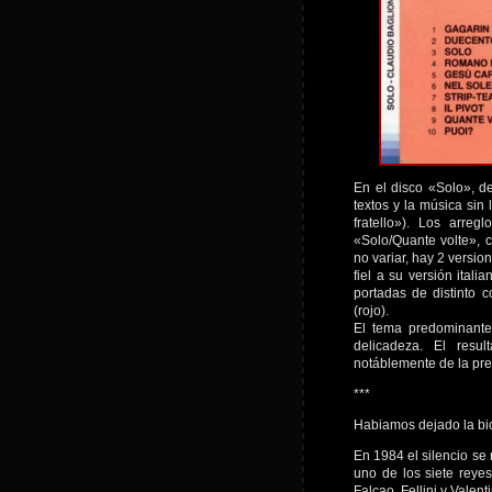
En el disco «Solo», d
textos y la música sin
fratello»). Los arreg
«Solo/Quante volte», 
no variar, hay 2 versi
fiel a su versión ital
portadas de distinto c
(rojo).
El tema predominante
delicadeza. El resu
notáblemente de la pr
***
Habiamos dejado la bi
En 1984 el silencio s
uno de los siete reye
Falcao, Fellini y Valent