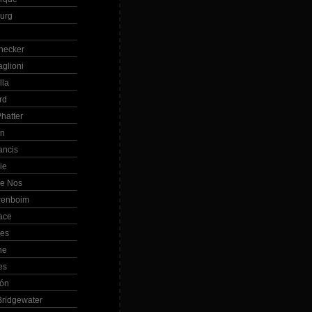
Burg
hecker
glioni
lla
rd
hatter
in
ancis
ie
de Nos
renboim
ace
les
ne
es
bón
ridgewater