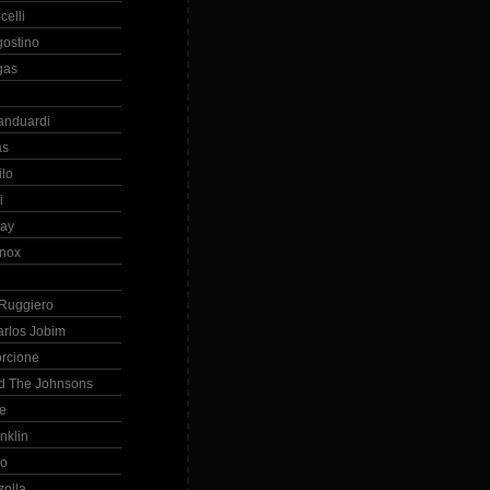
celli
gostino
gas
anduardi
as
ilo
i
ray
nox
 Ruggiero
arlos Jobim
orcione
d The Johnsons
re
nklin
so
zolla