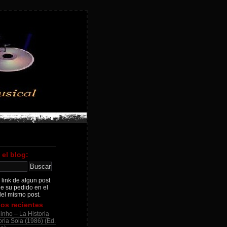
 el blog:
 link de algun post
je su pedido en el
el mismo post.
os recientes
inho – La Historia
ria Sola (1986) (Ed.