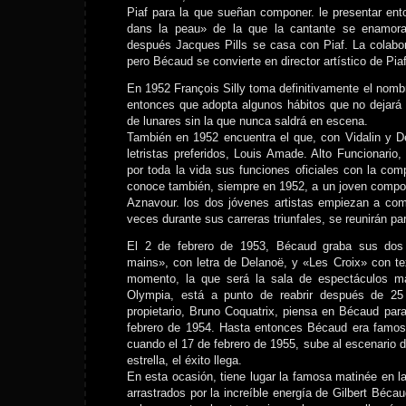
Piaf para la que sueñan componer. le presentar ent
dans la peau» de la que la cantante se enamor
después Jacques Pills se casa con Piaf. La colabor
pero Bécaud se convierte en director artístico de Piaf
En 1952 François Silly toma definitivamente el nomb
entonces que adopta algunos hábitos que no dejará
de lunares sin la que nunca saldrá en escena.
También en 1952 encuentra el que, con Vidalin y D
letristas preferidos, Louis Amade. Alto Funcionari
por toda la vida sus funciones oficiales con la com
conoce también, siempre en 1952, a un joven compos
Aznavour. los dos jóvenes artistas empiezan a co
veces durante sus carreras triunfales, se reunirán par
El 2 de febrero de 1953, Bécaud graba sus dos
mains», con letra de Delanoë, y «Les Croix» con t
momento, la que será la sala de espectáculos m
Olympia, está a punto de reabrir después de 2
propietario, Bruno Coquatrix, piensa en Bécaud par
febrero de 1954. Hasta entonces Bécaud era famos
cuando el 17 de febrero de 1955, sube al escenario
estrella, el éxito llega.
En esta ocasión, tiene lugar la famosa matinée en la
arrastrados por la increíble energía de Gilbert Béca