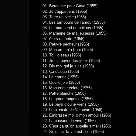
01. Berceuse pour Gaya (1955)
02. Je t’appartiens (1955)
03. Terre nouvelle (1955)
04. Les tambours de l’amour (1955)
05. Le marchand de ballons (1955)
06. Marianne de ma jeunesse (1955)
07. Alors raconte (1956)
08. Pauvre pêcheur (1956)
09. Mon ami m’a trahi (1956)
10. Toi l’oiseau (1956)
11. Je t’ai ouvert les yeux (1956)
12. Dis moi qui je suis (1956)
13. Ça claque (1956)
14. La corrida (1956)
15. Quelle joie (1956)
16. Mon coeur éclate (1956)
17. Patte blanche (1956)
18. Le grand magasin (1956)
19. Le pays d’où je viens (1956)
20. Le pianiste de Varsovie (1956)
21. Embrasse moi ô mon amour (1956)
22. La passion de vivre (1956)
23. C’est ça qu’on appelle aimer (1956)
24. Si, si, si, la vie est belle (1956)