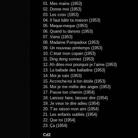
01. Mes mains (1953)
02. Donne moi (1953)
03. Les croix (1953)
04. Il faut bâtir ta maison (1953)
05. Meque-meque (1953)
06. Quand tu danses (1953)
07. Viens (1953)
08. Madame Pompadour (1953)
09. Un nouveau printemps (1953)
10. C’était mon copain (1953)
11. Ding dong sonnez (1953)
12. Ah dites-moi pourquoi je l’aime (1953)
13. La ballade des balladins (1953)
14. Moi je sais (1953)
15. Accroche-toi à ton étoile (1953)
16. Moi je me méfie des anges (1953)
17. Passe ton chemin (1954)
18. Laissez faire, laissez dire (1954)
19. Je veux te dire adieu (1954)
20. T’as raison mon ami (1954)
21. Les enfants oubliés (1954)
22. Que toi (1954)
23. Ça (1954)
Cd2