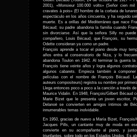
2001), «Monsieur 100.000 volts» (Señor cien mil
cravates à pois» (El hombre de la corbata de lunares
espectáculo en los años cincuenta, y ha seguido sié
muerte. Es a orillas del Mediterráneo que nace Franç
Bécaud; su padre abandona la familia cuando Fran
sin divorciarse. Así que la señora Silly no pue
compañero, Louis Bécaud, que François, su her
Odette consideran ya como un padre.
François aprende a tocar el piano desde muy tem
años entra al conservatorio de Niza, y lo frecuen
abandona Toulon en 1942. Al terminar la guerra la 
François tiene veinte años y logra algunos contrato
algunos cabarets. Empieza también a componer
películas con el nombre de François Bécaud. 
auteurs compositeurs) registra su nombre por primer
Llega entonces poco a poco a la canción a través de
Maurice Vidalin. En 1948, François/Gilbert Bécaud 
Marie Bizet que le presenta un joven escritor, Pi
Delanoë se convierten en amigos íntimos de Béca
innumerables temas inolvidable.
En 1950, gracias de nuevo a María Bizet, François
Jacques Pills, un cantante muy de moda en e
convierte en su acompañante al piano, y juntos
triunfantes, sobre todo en los Estados Unidos. Es 