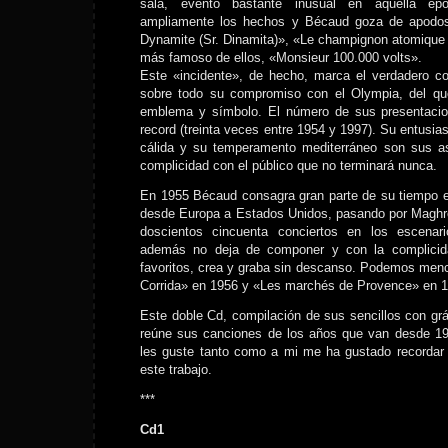
sala, evento bastante inusual en aquella ép
ampliamente los hechos y Bécaud goza de apodo
Dynamite (Sr. Dinamita)», «Le champignon atomique 
más famoso de ellos, «Monsieur 100.000 volts».
Este «incidente», de hecho, marca el verdadero c
sobre todo su compromiso con el Olympia, del qu
emblema y símbolo. El número de sus presentacio
record (treinta veces entre 1954 y 1997). Su entusia
cálida y su temperamento mediterráneo son sus a
complicidad con el público que no terminará nunca.
En 1955 Bécaud consagra gran parte de su tiempo e
desde Europa a Estados Unidos, pasando por Maghr
doscientos cincuenta conciertos en los escena
además no deja de componer y con la complicid
favoritos, crea y graba sin descanso. Podemos menci
Corrida» en 1956 y «Les marchés de Provence» en 1
Este doble Cd, compilación de sus sencillos con grá
reúne sus canciones de los años que van desde 1
les guste tanto como a mi me ha gustado recordar 
este trabajo.
***
Cd1