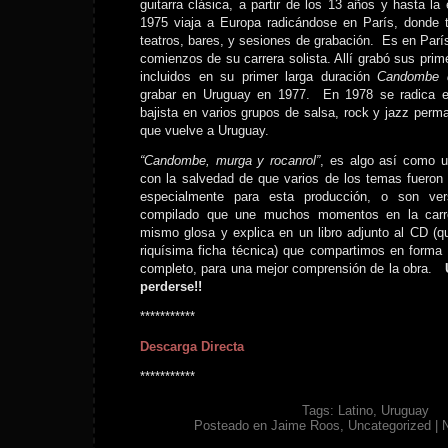
guitarra clásica, a partir de los 13 años y hasta l
1975 viaja a Europa radicándose en París, donde
teatros, bares, y sesiones de grabación. Es en Parí
comienzos de su carrera solista. Allí grabó sus prim
incluidos en su primer larga duración
Candombe 
grabar en Uruguay en 1977. En 1978 se radica 
bajista en varios grupos de salsa, rock y jazz per
que vuelve a Uruguay.
“Candombe, murga y rocanrol”
, es algo así como 
con la salvedad de que varios de los temas fueron
especialmente para esta producción, o son v
compilado que une muchos momentos en la carre
mismo glosa y explica en un libro adjunto al CD (
riquísima ficha técnica) que compartimos en forma
completo, para una mejor comprensión de la obra.
perderse!!
***********
Descarga Directa
***********
Tags:
Latino
,
Uruguay
Posteado en
Jaime Roos
,
Uncategorized
|