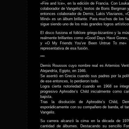
«Fire and Ice», en la edición de Francia. Con Lou
colaborador de Vangelis), textos de Boris Bergman 
entonces colaborador de Demis, Lakis Vlavianos, «
Mind» es un álbum brillante. Para muchos de los f
sigue siendo uno de los más grandes logros artístic
El disco fusiona el folklore griego-bizantino y la 
realmente brillantes como «Good Days Have Gone», «
y «O My Friends You’ve Been Untrue To me» 
representativa de esa fusión.
***
Demis Roussos cuyo nombre real es Artemios Vent
Alejandría, Egipto, en 1946.
Se asentó en Grecia cuando sus padres por la polít
de ese entonces, lo perdieron todo.
Logra cierta notoriedad cuando en 1968 se inte
progresivo Aphrodite’s Child inicialmente como 
bajista.
Tras la disolución de Aphrodite’s Child, De
esporádicamente con su compañero de banda, el t
Vangelis.
Su carrera alcanzó la cima en la década de 197
cantidad de álbumes. Destacando su sencillo Fo