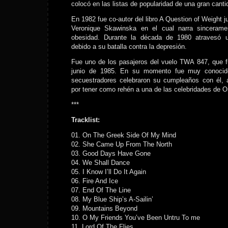
colocó en las listas de popularidad de una gran cant
En 1982 fue co-autor del libro A Question of Weight 
Veronique Skawinska en el cual narra sincerame
obesidad. Durante la década de 1980 atravesó u
debido a su batalla contra la depresión.
Fue uno de los pasajeros del vuelo TWA 847, que f
junio de 1985. En su momento fue muy conocid
secuestradores celebraron su cumpleaños con él, 
por tener como rehén a una de las celebridades de O
***
Tracklist:
01. On The Greek Side Of My Mind
02. She Came Up From The North
03. Good Days Have Gone
04. We Shall Dance
05. I Know I’ll Do It Again
06. Fire And Ice
07. End Of The Line
08. My Blue Ship’s A-Sailin’
09. Mountains Beyond
10. O My Friends You’ve Been Untru To me
11. Lord Of The Flies