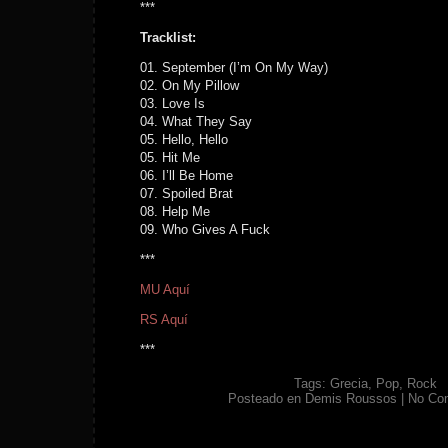
***
Tracklist:
01. September (I’m On My Way)
02. On My Pillow
03. Love Is
04. What They Say
05. Hello, Hello
05. Hit Me
06. I’ll Be Home
07. Spoiled Brat
08. Help Me
09. Who Gives A Fuck
***
MU Aquí
RS Aquí
***
Tags:
Grecia
,
Pop
,
Rock
Posteado en
Demis Roussos
|
No Co