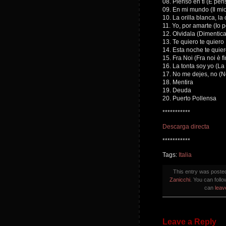
08. Pienso en ti (E pen
09. En mi mundo (Il m
10. La orilla blanca, la 
11. Yo, por amarte (Io p
12. Olvidala (Dimentica
13. Te quiero te quiero
14. Esta noche te quiero
15. Fra Noi (Fra noi è fi
16. La tonta soy yo (La
17. No me dejes, no (N
18. Mentira
19. Deuda
20. Puerto Pollensa
***********
Descarga directa
***********
Tags:
Italia
This entry was poste
Zanicchi
. You can foll
can
leav
Leave a Reply