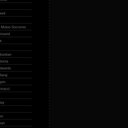
ell
 Mutuo Soccorso
reisand
te
ebastian
donia
dwards
Baraj
upin
onacci
day
hn
man