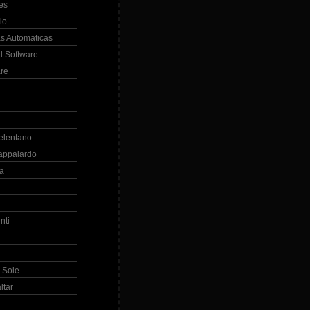
es
io
s Automaticas
 Software
re
elentano
appalardo
la
nti
 Sole
ltar