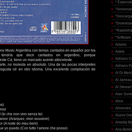
* Especial
*Aniversar
*Descarga
*Download
*Rapidsha
*Software
Adamo
ny Music Argentina con temas cantados en español por Iva
Adele
 tendría que decir cantados en argentino, porque
Adriano C
 este Cd, tiene un marcado acento albiceleste.
arte, no molesta en absoluto. Una de las pocas interpretes
Adriano P
isgusta oír en otro idioma. Una excelente compilación de
Al Di Meo
Al Jarreau
Al Stewart
Alan Sorre
Alice
na)
Almendra
amor
í (Io che non vivo senza te)
Alunni Del
 amor (Aranjuez, mon souvenir)
Amelita Ba
or (A noite do meu bem)
ue yo puedo (Con tutto l’amore che posso)
Ana Belén