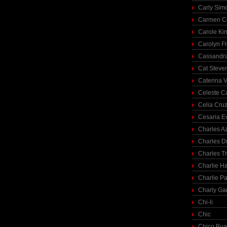
Carly Sim
Carmen C
Carole Ki
Carolyn Fr
Cassandra
Cat Steve
Caterina V
Celeste C
Celia Cru
Cesaria E
Charles A
Charles 
Charles T
Charlie H
Charlie Pa
Charly Ga
Chi-li
Chic
Chico Bua