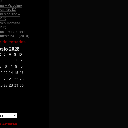
na)
na – Piccolino
ion) (2011)
es Montand –
952)
Yves Montand –
952)
na – Mina Canta
brese P.&C. (2010)
o de entradas
sto 2026
X
J
V
S
D
1
2
5
6
7
8
9
12
13
14
15
16
19
20
21
22
23
26
27
28
29
30
 Artistas