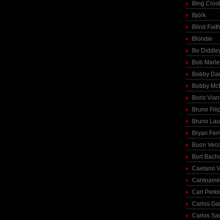
Bing Cros
Björk
Blind Fait
Blondie
Bo Diddle
Bob Marle
Bobby Dar
Bobby McF
Boris Vian
Bruno Fili
Bruno Lau
Bryan Fer
Buon Vecc
Burt Bach
Caetano V
Cantoamé
Carl Perki
Carlos Ga
Carlos Sa