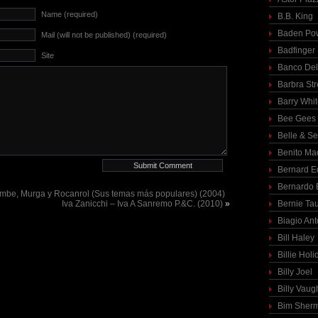
Name (required)
B.B. King
Baden Pow
Mail (will not be published) (required)
Badfinger
Site
Banco Del
Barbra St
Barry Whi
Bee Gees
Belle & S
Benito Ma
Bernard E
Bernardo 
be, Murga y Rocanrol (Sus temas más populares) (2004)
Iva Zanicchi – Iva A Sanremo P.&C. (2010)
»
Bernie Ta
Biagio Ant
Bill Haley
Billie Holi
Billy Joel
Billy Vaug
Bim Sher