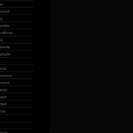
on
onsoli
ng
anklin
 Wilson
ns
alente
arballo
z
vora
znavour
Dumont
renet
aden
rker
rcía
rque