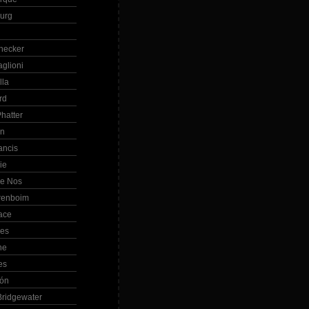
Burg
hecker
glioni
lla
rd
hatter
in
ancis
ie
de Nos
renboim
ace
les
ne
es
bón
ridgewater