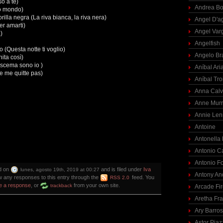
so a te)
Andrea Bo
io mondo)
orilla negra (La riva bianca, la riva nera)
Angel D'a
er amarti)
Angel Var
)
Angelfish
 (Questa notte ti voglio)
Angelo Br
nita così)
 scema sono io )
Aníbal Ari
e me quitte pas)
Aníbal Tro
Anna Calv
Anne Mur
Annie Len
Antoine
Antonella
Antonio C
Antonio F
d on
and is filed under
Iva
lunes, agosto 19th, 2019 at 00:27
Antony An
ow any responses to this entry through the
feed. You
RSS 2.0
e a response
, or
from your own site.
trackback
Arcade Fi
Aretha Fra
Ary Barro
Astor Piaz