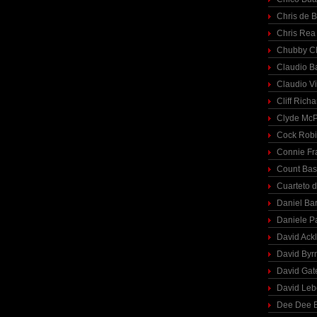
Chris de 
Chris Rea
Chubby C
Claudio Ba
Claudio Vi
Cliff Richa
Clyde McP
Cock Rob
Connie Fr
Count Bas
Cuarteto 
Daniel Ba
Daniele P
David Ack
David Byr
David Gat
David Le
Dee Dee B