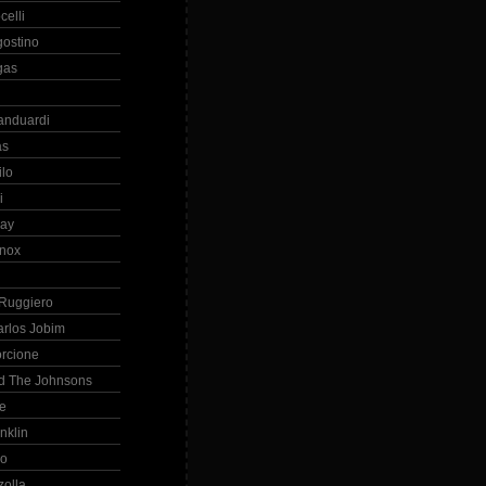
celli
gostino
gas
anduardi
as
ilo
i
ray
nox
 Ruggiero
arlos Jobim
orcione
d The Johnsons
re
nklin
so
zolla