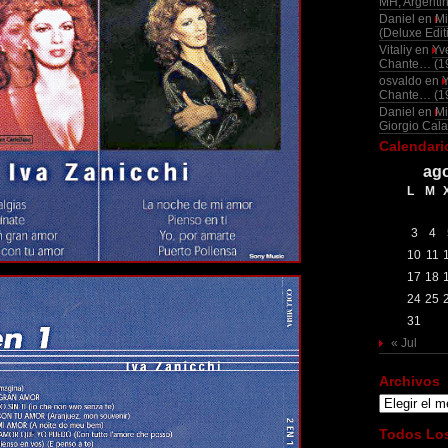
MH, Argenti
Daniel
en
Mi
(Deluxe Edit
Vitaliy
en
Yv
Chante… (1
osvaldo
en
Chante… (1
Daniel
en
Mi
Giorgio Cala
Calendari
ago
L
M
3
4
10
11
17
18
24
25
31
« Jul
Archivos
Archivos
Todos Los