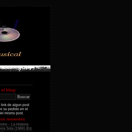
 el blog:
 link de algun post
je su pedido en el
el mismo post.
os recientes
inho – La Historia
ria Sola (1986) (Ed.