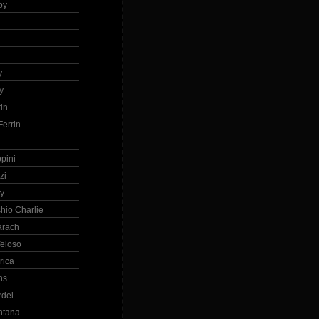
by
h
y
y
in
errin
ppini
zi
ry
hio Charlie
arach
eloso
rica
ns
rdel
ntana