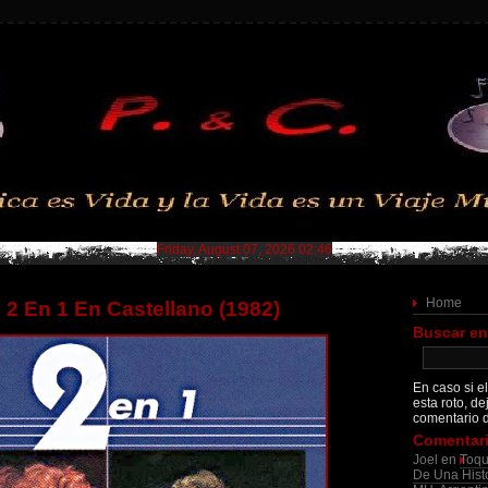
Friday, August 07, 2026 02:46
Home
– 2 En 1 En Castellano (1982)
Buscar en
En caso si el
esta roto, de
comentario d
Comentari
Joel
en
Toqu
De Una Histo