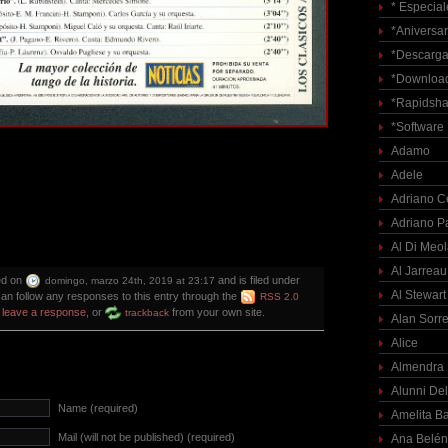
* Especial
*Aniversar
*Descarga
*Download
*Rapidsha
*Software
Adamo
Adele
Adriano C
Adriano P
Al Di Meo
Al Jarreau
ed on
and is filed under
domingo, marzo 24th, 2019 at 23:17
Al Stewart
can follow any responses to this entry through the
RSS 2.0
n
leave a response
, or
from your own site.
trackback
Alan Sorre
Alice
Almendra
Alunni Del
Name (required)
Amelita Ba
Mail (will not be published) (required)
Ana Belén