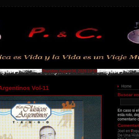
Thursday, August 06, 2026 19:58
Home
Argentinos Vol-11
Buscar en
En caso si el
esta roto, de
comentario d
Comentari
Joel
en
Toqu
De Una Histo