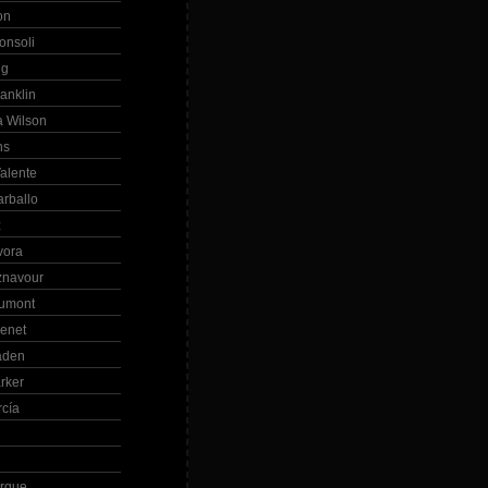
on
onsoli
ng
anklin
 Wilson
ns
alente
arballo
z
vora
znavour
Dumont
renet
aden
rker
rcía
rque