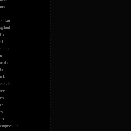
Burg
hecker
glioni
lla
rd
hatter
in
ancis
ie
de Nos
renboim
ace
les
ne
es
bón
ridgewater