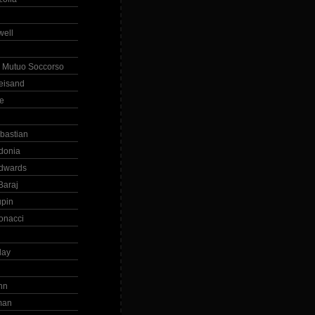
ell
 Mutuo Soccorso
reisand
te
ebastian
donia
dwards
Baraj
upin
onacci
day
hn
man