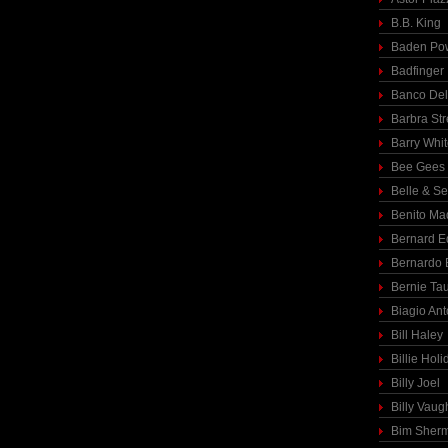
B.B. King
Baden Pow
Badfinger
Banco Del
Barbra St
Barry Whi
Bee Gees
Belle & S
Benito Ma
Bernard E
Bernardo 
Bernie Ta
Biagio Ant
Bill Haley
Billie Holi
Billy Joel
Billy Vaug
Bim Sher