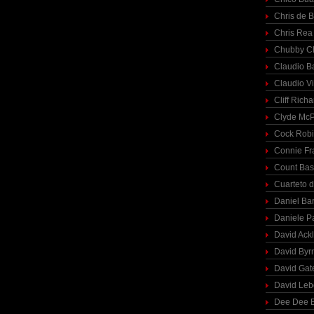
Chris de 
Chris Rea
Chubby C
Claudio Ba
Claudio Vi
Cliff Richa
Clyde McP
Cock Rob
Connie Fr
Count Bas
Cuarteto 
Daniel Ba
Daniele P
David Ack
David Byr
David Gat
David Le
Dee Dee B