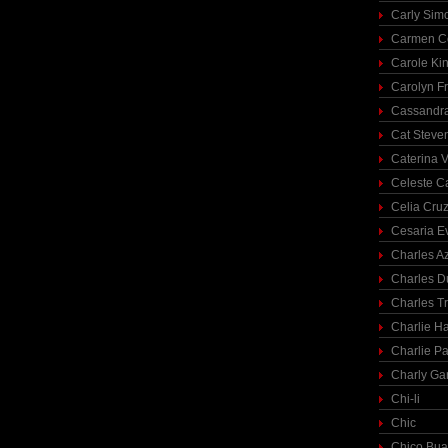
Carly Sim
Carmen C
Carole Ki
Carolyn Fr
Cassandra
Cat Steve
Caterina V
Celeste C
Celia Cru
Cesaria E
Charles A
Charles 
Charles T
Charlie H
Charlie Pa
Charly Ga
Chi-li
Chic
Chico Bua