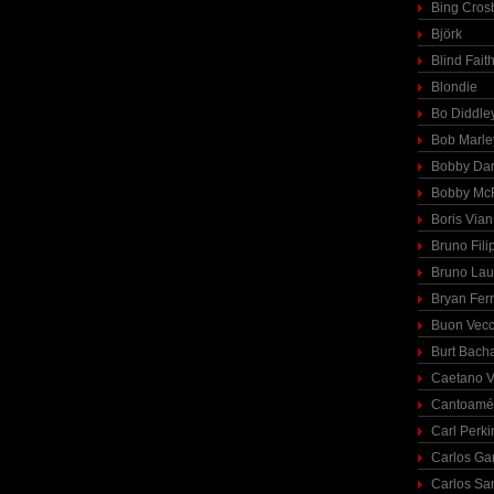
Bing Cros
Björk
Blind Fait
Blondie
Bo Diddle
Bob Marle
Bobby Dar
Bobby McF
Boris Vian
Bruno Fili
Bruno Lau
Bryan Fer
Buon Vecc
Burt Bach
Caetano V
Cantoamé
Carl Perki
Carlos Ga
Carlos Sa