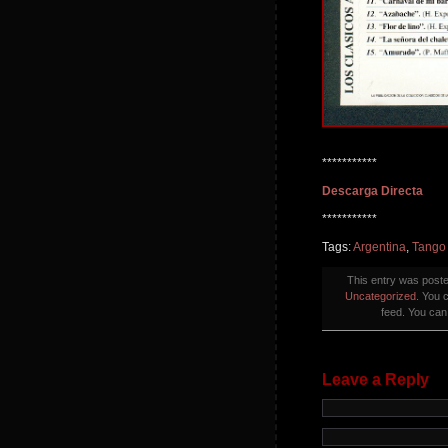
***********
Descarga Directa
***********
Tags:
Argentina
,
Tango
This entry was post
Uncategorized
. You 
feed. You ca
Leave a Reply