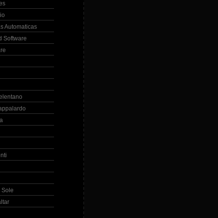
es
io
s Automaticas
 Software
re
elentano
appalardo
la
nti
 Sole
ltar