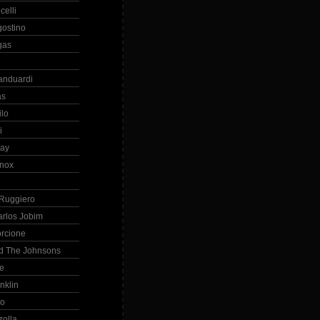
celli
gostino
gas
anduardi
as
ilo
i
ray
nox
 Ruggiero
arlos Jobim
orcione
d The Johnsons
re
nklin
so
zolla