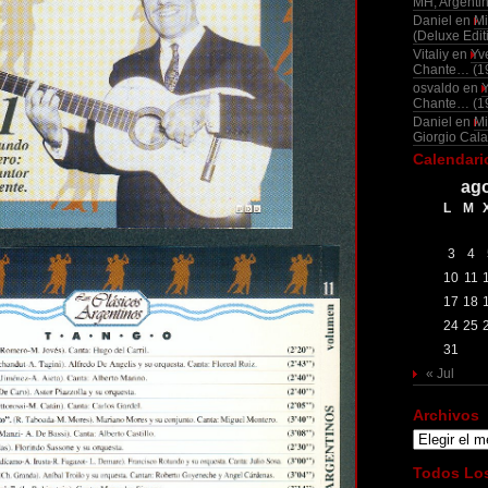
MH, Argenti
Daniel
en
Mi
(Deluxe Edit
Vitaliy
en
Yv
Chante… (1
osvaldo
en
Chante… (1
Daniel
en
Mi
Giorgio Cala
Calendari
ago
L
M
3
4
10
11
17
18
24
25
31
« Jul
Archivos
Archivos
Todos Los