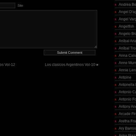
Andrea Bo
Site
Angel D'a
Angel Var
Angelfish
Angelo Br
Aníbal Ari
Aníbal Tro
Anna Calv
Anne Mur
nos Vol-12
Los clasicos Argentinos Vol-10
»
Annie Len
Antoine
Antonella
Antonio C
Antonio F
Antony An
Arcade Fi
Aretha Fra
Ary Barro
Astor Piaz