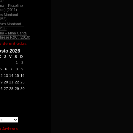
na)
na – Piccolino
ion) (2011)
es Montand –
952)
Yves Montand –
952)
na – Mina Canta
brese P.&C. (2010)
o de entradas
sto 2026
X
J
V
S
D
1
2
5
6
7
8
9
12
13
14
15
16
19
20
21
22
23
26
27
28
29
30
 Artistas