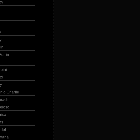
by
h
y
y
in
errin
ppini
zi
ry
hio Charlie
arach
eloso
rica
ns
rdel
ntana