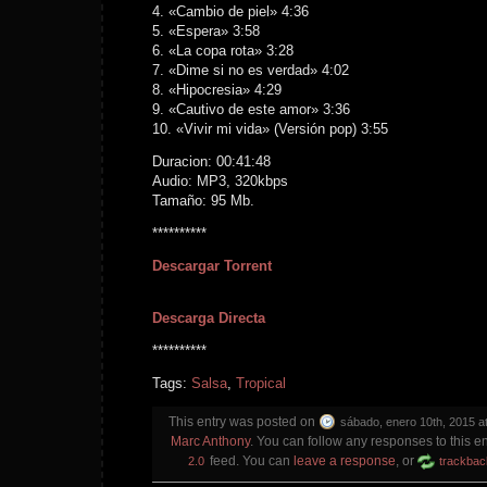
4. «Cambio de piel» 4:36
5. «Espera» 3:58
6. «La copa rota» 3:28
7. «Dime si no es verdad» 4:02
8. «Hipocresia» 4:29
9. «Cautivo de este amor» 3:36
10. «Vivir mi vida» (Versión pop) 3:55
Duracion: 00:41:48
Audio: MP3, 320kbps
Tamaño: 95 Mb.
**********
Descargar Torrent
Descarga Directa
**********
Tags:
Salsa
,
Tropical
This entry was posted on
sábado, enero 10th, 2015 a
Marc Anthony
. You can follow any responses to this e
feed. You can
leave a response
, or
2.0
trackbac