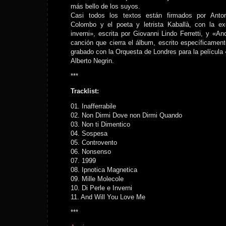
más bello de los suyos.
Casi todos los textos están firmados por Anton
Colombo y el poeta y letrista Kaballà, con la e
inverni», escrita por Giovanni Lindo Ferretti, y «A
canción que cierra el álbum, escrito específicamen
grabado con la Orquesta de Londres para la película «
Alberto Negrin.
***
Tracklist:
01. Inafferrabile
02. Non Dirmi Dove non Dirmi Quando
03. Non ti Dimentico
04. Sospesa
05. Controvento
06. Nonsenso
07. 1999
08. Ipnotica Magnetica
09. Mille Molecole
10. Di Perle e Inverni
11. And Will You Love Me
***