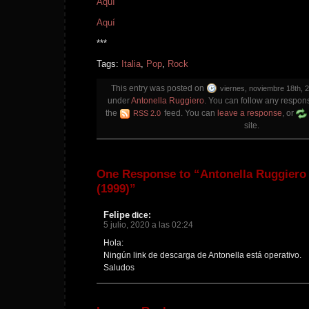
Aquí
Aquí
***
Tags:
Italia
,
Pop
,
Rock
This entry was posted on
viernes, noviembre 18th, 2
under
Antonella Ruggiero
. You can follow any respons
the
feed. You can
leave a response
, or
RSS 2.0
site.
One Response to “Antonella Ruggiero
(1999)”
Felipe
dice:
5 julio, 2020 a las 02:24
Hola:
Ningún link de descarga de Antonella está operativo.
Saludos