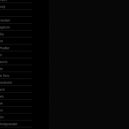
Burg
hecker
glioni
lla
rd
hatter
in
ancis
ie
de Nos
renboim
ace
les
ne
es
bón
ridgewater