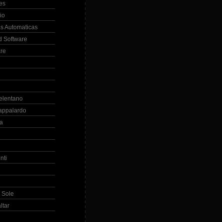
es
io
s Automaticas
 Software
re
elentano
appalardo
la
nti
 Sole
ltar