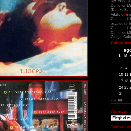
MH, Argenti
Daniel
en
Mi
(Deluxe Edit
Vitaliy
en
Yv
Chante… (1
osvaldo
en
Chante… (1
Daniel
en
Mi
Giorgio Cala
Calendari
ago
L
M
3
4
10
11
17
18
24
25
31
« Jul
Archivos
Archivos
Todos Los