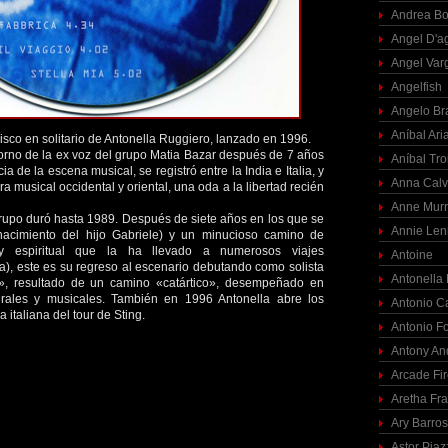
Andrea Bo
Angel D'a
Angel Var
Angelfish
Angelo Br
Aníbal Ari
isco en solitario de Antonella Ruggiero, lanzado en 1996.
torno de la ex voz del grupo Matia Bazar después de 7 años
Aníbal Tro
a de la escena musical, se registró entre la India e Italia, y
Anna Calv
a musical occidental y oriental, una oda a la libertad recién
Anne Mur
rupo duró hasta 1989. Después de siete años en los que se
Annie Len
nacimiento del hijo Gabriele) y un minucioso camino de
y espiritual que la ha llevado a numerosos viajes
Antoine
a), este es su regreso al escenario debutando como solista
Antonella
», resultado de un camino «catártico», desempeñado en
urales y musicales. También en 1996 Antonella abre los
Antonio C
a italiana del tour de Sting.
Antonio F
Antony An
Arcade Fi
Aretha Fra
Ary Barro
Astor Piaz