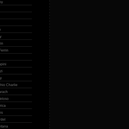
by
h
y
y
in
errin
ppini
zi
ry
hio Charlie
arach
eloso
rica
ns
rdel
ntana