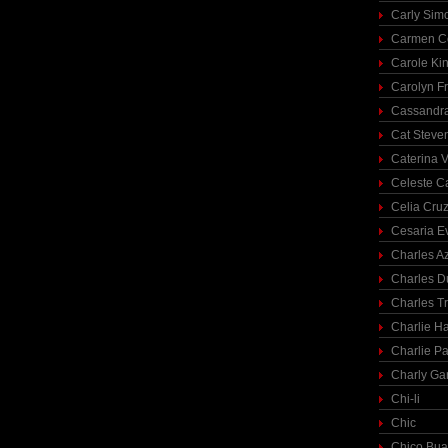
Carly Sim
Carmen C
Carole Ki
Carolyn Fr
Cassandra
Cat Steve
Caterina V
Celeste C
Celia Cru
Cesaria E
Charles A
Charles 
Charles T
Charlie H
Charlie Pa
Charly Ga
Chi-li
Chic
Chico Bua