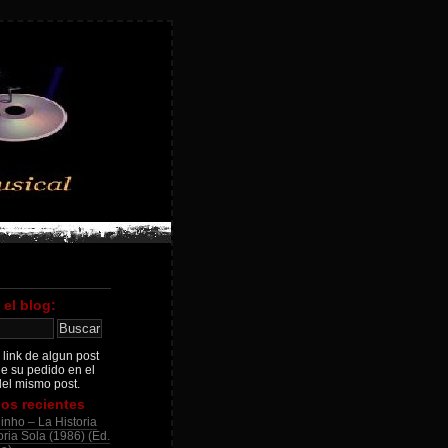
 el blog:
 link de algun post
je su pedido en el
el mismo post.
os recientes
inho – La Historia
ria Sola (1986) (Ed.