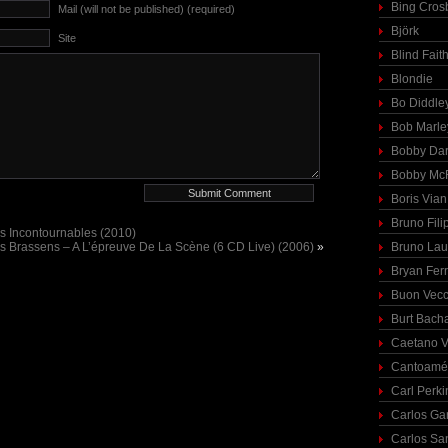
Bing Cros
Mail (will not be published) (required)
Björk
Site
Blind Fait
Blondie
Bo Diddle
Bob Marle
Bobby Dar
Bobby McF
Boris Vian
Bruno Fili
s Incontournables (2010)
 Brassens – A L’épreuve De La Scène (6 CD Live) (2006)
»
Bruno Lau
Bryan Fer
Buon Vecc
Burt Bach
Caetano V
Cantoamé
Carl Perki
Carlos Ga
Carlos Sa