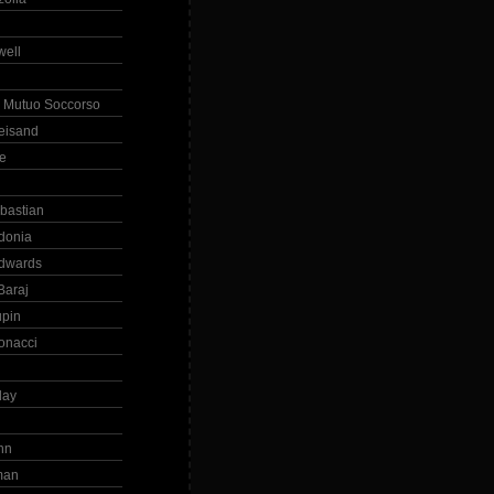
ell
 Mutuo Soccorso
reisand
te
ebastian
donia
dwards
Baraj
upin
onacci
day
hn
man