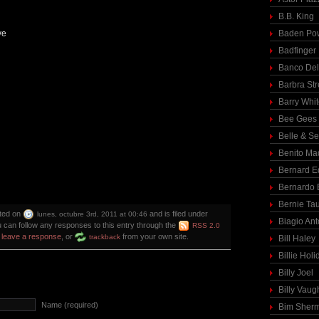
B.B. King
’
ve
Baden Pow
Badfinger
Banco Del
Barbra St
Barry Whi
Bee Gees
Belle & S
Benito Ma
Bernard E
Bernardo 
Bernie Ta
sted on
and is filed under
lunes, octubre 3rd, 2011 at 00:46
Biagio Ant
u can follow any responses to this entry through the
RSS 2.0
n
leave a response
, or
from your own site.
trackback
Bill Haley
Billie Holi
Billy Joel
Billy Vaug
Name (required)
Bim Sher