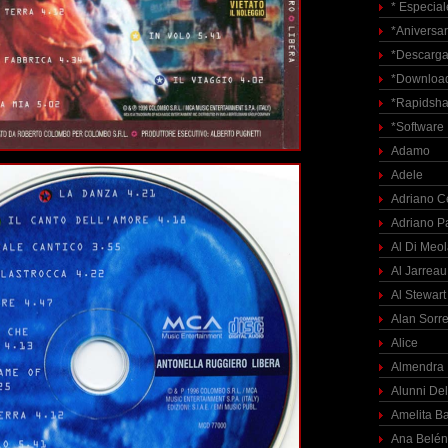
* Especial
*Aniversar
*Descarga
*Download
*Rapidsha
*Software
Adamo
Adele
Adriano C
Adriano P
Al Di Meo
Al Jarreau
Al Stewart
Alan Sorre
Alice
Almendra
Alunni Del
Amelita Ba
Ana Belén