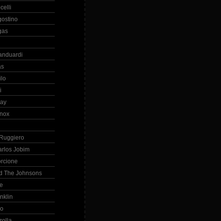
celli
gostino
gas
anduardi
as
ilo
i
ray
nox
 Ruggiero
arlos Jobim
orcione
d The Johnsons
re
nklin
so
zolla