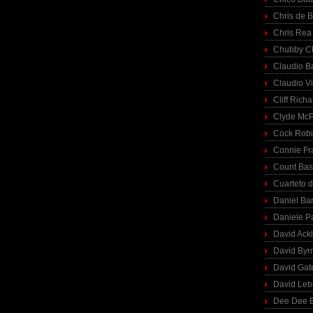
Chris de 
Chris Rea
Chubby C
Claudio Ba
Claudio Vi
Cliff Richa
Clyde McP
Cock Rob
Connie Fr
Count Bas
Cuarteto 
Daniel Ba
Daniele P
David Ack
David Byr
David Gat
David Le
Dee Dee B