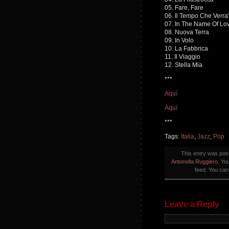
05. Fare, Fare
06. Il Tempo Che Verra
07. In The Name Of Lo
08. Nuova Terra
09. In Volo
10. La Fabbrica
11. Il Viaggio
12. Stella Mia
***
Aquí
Aquí
***
Tags:
Italia
,
Jazz
,
Pop
This entry was po
Antonella Ruggiero
. Yo
feed. You ca
Leave a Reply