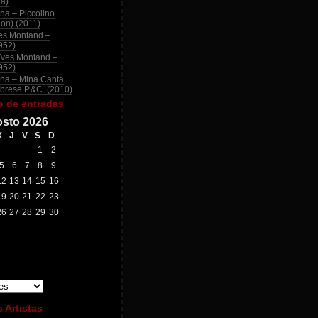
na)
na – Piccolino
ion) (2011)
es Montand –
952)
Yves Montand –
952)
na – Mina Canta
brese P.&C. (2010)
o de entradas
sto 2026
X
J
V
S
D
1
2
5
6
7
8
9
12
13
14
15
16
19
20
21
22
23
26
27
28
29
30
 Artistas