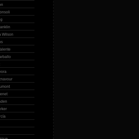
on
onsoli
ng
anklin
 Wilson
ns
alente
arballo
z
vora
znavour
Dumont
renet
aden
rker
rcía
rque