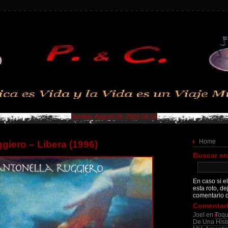
Sunday, August 09, 2026 08:18
Home
giero – Libera (1996)
Buscar en
En caso si el
esta roto, de
comentario d
Comentari
Joel
en
Toqu
De Una Histo