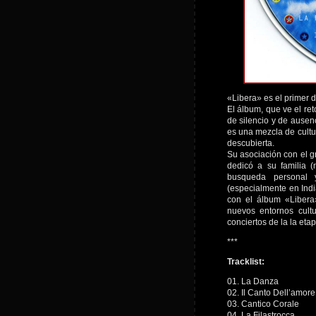
«Libera» es el primer d
El álbum, que ve el re
de silencio y de ausenci
es una mezcla de cultur
descubierta.
Su asociación con el g
dedicó a su familia (
busqueda personal 
(especialmente en Indi
con el álbum «Libera
nuevos entornos cult
conciertos de la la etap
***
Tracklist:
01. La Danza
02. Il Canto Dell’amore
03. Cantico Corale
04. La Filastrocca