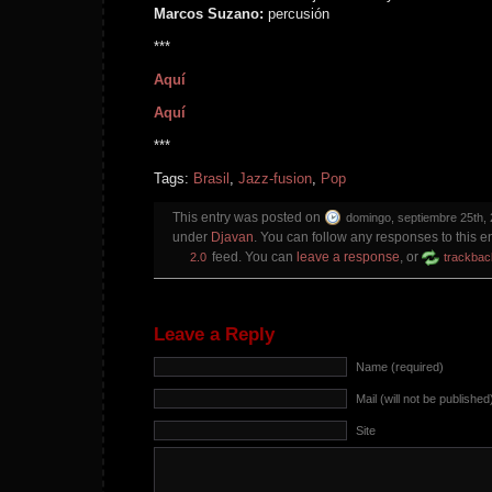
Marcos Suzano:
percusión
***
Aquí
Aquí
***
Tags:
Brasil
,
Jazz-fusion
,
Pop
This entry was posted on
domingo, septiembre 25th, 
under
Djavan
. You can follow any responses to this e
feed. You can
leave a response
, or
2.0
trackbac
Leave a Reply
Name (required)
Mail (will not be published
Site