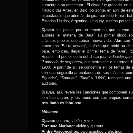
aumenta a su antecesor. El disco fue grabado en el
Palácio das Artes, en Belo Horizonte, en abril de est
espectáculo que además de girar por todo Brasil, ha
Estados Unidos, Argentina, Uruguay, y otros países
Djavan
se pasea por un repertorio que alterna 
autores (el material de
“Aria”
, su primer disco só
clásicos propios que cobran nueva vida. Abre con
“
ataca con
“Eu te devoro”
, el éxito que abrió su di
para, entonces, llegar el primer tema de
“Aria”: “
Russo. El primer corte del disco
(con videoclip que 
“Lambada de serpente»
, que pertenece a su tercer d
1980. A partir de allí se concentra en los temas de 
con una seguidilla arrebatadora de sus clásicos co
Equador”, “Samurai”, “Sina”
y
“Lilás”
, todo con una 
auditorio.
Djavan
, así, revela las canciones que componen su
lo influenciaron, y las reúne con sus propias comp
resultado es fabuloso.
Músicos:
Djavan:
guitarra, violón y voz
Torcuato Mariano:
violón y guitarra
André Vasconcellos:
bajo acústico y eléctrico