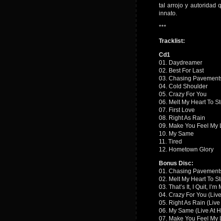
tal arrojo y autoridad
innato.
***
Tracklist:
Cd1
01. Daydreamer
02. Best For Last
03. Chasing Pavement
04. Cold Shoulder
05. Crazy For You
06. Melt My Heart To S
07. First Love
08. Right As Rain
09. Make You Feel My 
10. My Same
11. Tired
12. Hometown Glory
Bonus Disc:
01. Chasing Pavements 
02. Melt My Heart To St
03. That’s It, I Quit, I’
04. Crazy For You (Live
05. Right As Rain (Live
06. My Same (Live At H
07. Make You Feel My L