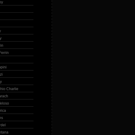
by
h
y
y
in
errin
ppini
zi
ry
hio Charlie
arach
eloso
rica
ns
rdel
ntana