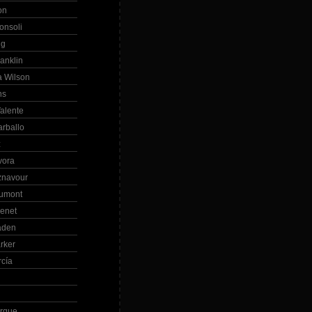
on
onsoli
ng
anklin
 Wilson
ns
alente
arballo
z
vora
znavour
Dumont
renet
aden
rker
rcía
rque