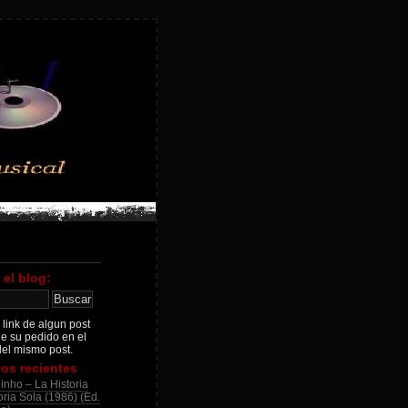
 el blog:
 link de algun post
je su pedido en el
el mismo post.
os recientes
inho – La Historia
ria Sola (1986) (Ed.