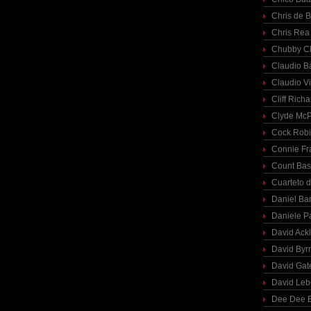
Chris de 
Chris Rea
Chubby C
Claudio Ba
Claudio Vi
Cliff Richa
Clyde McP
Cock Rob
Connie Fr
Count Bas
Cuarteto 
Daniel Ba
Daniele P
David Ack
David Byr
David Gat
David Le
Dee Dee B