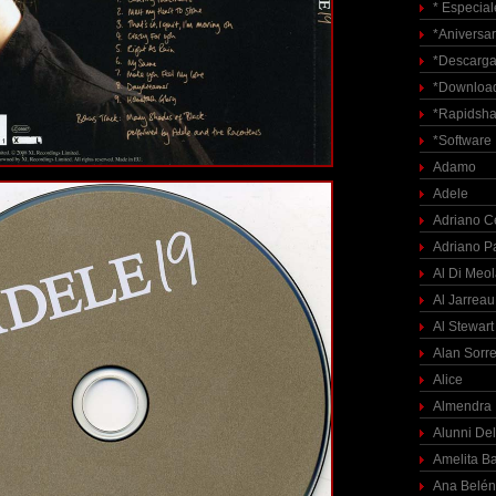
* Especial
*Aniversar
*Descarga
*Download
*Rapidsha
*Software
Adamo
Adele
Adriano C
Adriano P
Al Di Meo
Al Jarreau
Al Stewart
Alan Sorre
Alice
Almendra
Alunni Del
Amelita Ba
Ana Belén