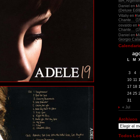
MH, Argenti
Daniel
en
Mi
(Deluxe Edit
Vitaliy
en
Yv
Chante… (1
osvaldo
en
Chante… (1
Daniel
en
Mi
Giorgio Cala
Calendari
ago
L
M
3
4
10
11
17
18
24
25
31
« Jul
Archivos
Archivos
Todos Los