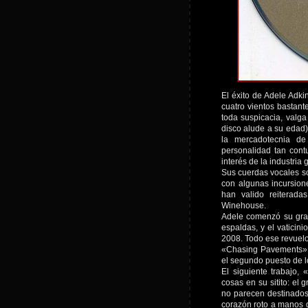
El éxito de Adele Adki
cuatro vientos bastant
toda suspicacia, valga
disco alude a su edad)
la mercadotecnia de
personalidad tan cont
interés de la industria
Sus cuerdas vocales so
con algunas incursion
han valido reiterad
Winehouse.
Adele comenzó su gran
espaldas, y el vaticin
2008. Todo ese revuelo 
«Chasing Pavements»,
el segundo puesto de l
El siguiente trabajo,
cosas en su sitito: el 
no parecen destinados
corazón roto a manos d