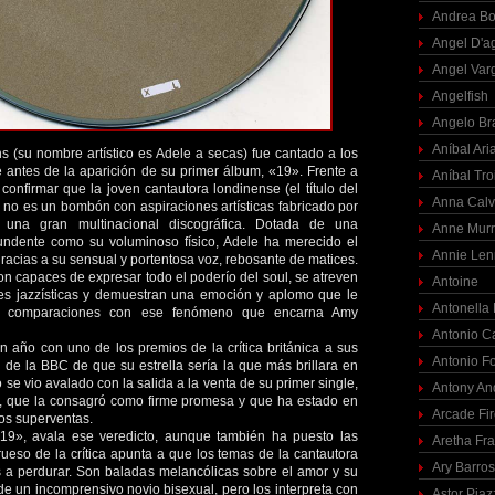
Andrea Bo
Angel D'a
Angel Var
Angelfish
Angelo Br
Aníbal Ari
ns (su nombre artístico es Adele a secas) fue cantado a los
e antes de la aparición de su primer álbum, «19». Frente a
Aníbal Tro
 confirmar que la joven cantautora londinense (el título del
Anna Calv
 no es un bombón con aspiraciones artísticas fabricado por
 una gran multinacional discográfica. Dotada de una
Anne Mur
undente como su voluminoso físico, Adele ha merecido el
Annie Len
 gracias a su sensual y portentosa voz, rebosante de matices.
n capaces de expresar todo el poderío del soul, se atreven
Antoine
es jazzísticas y demuestran una emoción y aplomo que le
Antonella
as comparaciones con ese fenómeno que encarna Amy
Antonio C
 año con uno de los premios de la crítica británica a sus
Antonio F
io de la BBC de que su estrella sería la que más brillara en
se vio avalado con la salida a la venta de su primer single,
Antony An
 que la consagró como firme promesa y que ha estado en
Arcade Fi
os superventas.
 «19», avala ese veredicto, aunque también ha puesto las
Aretha Fra
grueso de la crítica apunta a que los temas de la cantautora
Ary Barro
 a perdurar. Son baladas melancólicas sobre el amor y su
e un incomprensivo novio bisexual, pero los interpreta con
Astor Piaz