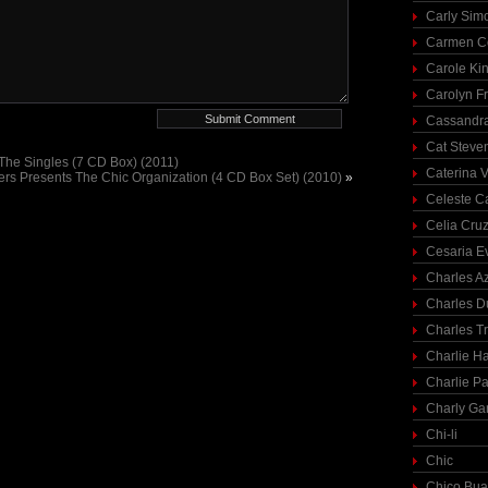
Carly Sim
Carmen C
Carole Ki
Carolyn Fr
Cassandra
Cat Steve
 The Singles (7 CD Box) (2011)
Caterina V
ers Presents The Chic Organization (4 CD Box Set) (2010)
»
Celeste C
Celia Cru
Cesaria E
Charles A
Charles 
Charles T
Charlie H
Charlie Pa
Charly Ga
Chi-li
Chic
Chico Bua