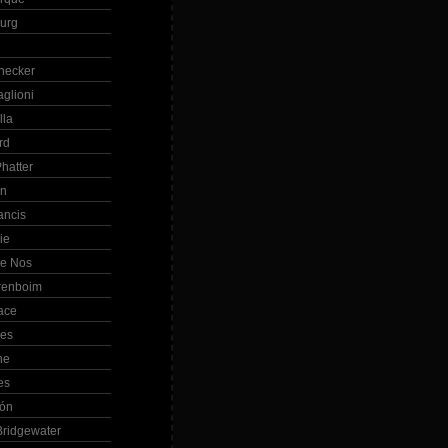
Burg
hecker
glioni
lla
rd
hatter
in
ancis
ie
de Nos
renboim
ace
les
ne
es
bón
ridgewater