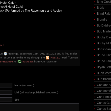
Bing Cros
 Hotel Cafe)
ve At Hotel Cafe)
Björk
ack (Performed by The Raconteurs and Adele)
Blind Fait
Blondie
Bo Diddle
Bob Marle
Bobby Dar
Bobby McF
oul
Boris Vian
 on
and is filed under
domingo, septiembre 18th, 2011 at 10:22
Bruno Fili
ny responses to this entry through the
feed. You can
RSS 2.0
Bruno Lau
a response
, or
from your own site.
trackback
Bryan Fer
Buon Vecc
Burt Bach
Caetano V
Name (required)
Cantoamé
Mail (will not be published) (required)
Carl Perki
Site
Carlos Ga
Carlos Sa