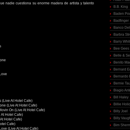
 que nadie cuestiona su enorme madera de artista y talento
B.B. King
Baden Pow
Badfinger
Banco Del
Barbra St
Barry Whi
s
Bee Gees
Belle & S
tone
Benito Ma
Bernard E
Love
Bernardo 
Bernie Ta
Biagio Ant
Bill Haley
(Live At Hotel Cafe)
Billie Holi
one (Live At Hotel Cafe)
m Movin On (Live At Hotel Cafe)
Billy Joel
 At Hotel Cafe)
Billy Vaug
 At Hotel Cafe)
otel Cafe)
Bim Sher
ove (Live At Hotel Cafe)