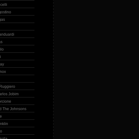
celli
gostino
gas
anduardi
as
ilo
i
ray
nox
 Ruggiero
arlos Jobim
orcione
d The Johnsons
re
nklin
so
zolla