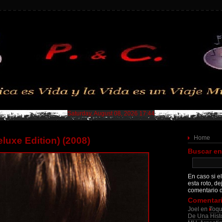
Saturday, August 08, 2026 17:44
Home
eluxe Edition) (2008)
Buscar en
En caso si el
esta roto, de
comentario d
Comentari
Joel
en
Toqu
De Una Histo