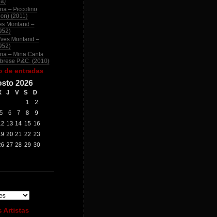
na)
na – Piccolino
ion) (2011)
es Montand –
952)
Yves Montand –
952)
na – Mina Canta
brese P.&C. (2010)
o de entradas
sto 2026
X
J
V
S
D
1
2
5
6
7
8
9
12
13
14
15
16
19
20
21
22
23
26
27
28
29
30
 Artistas