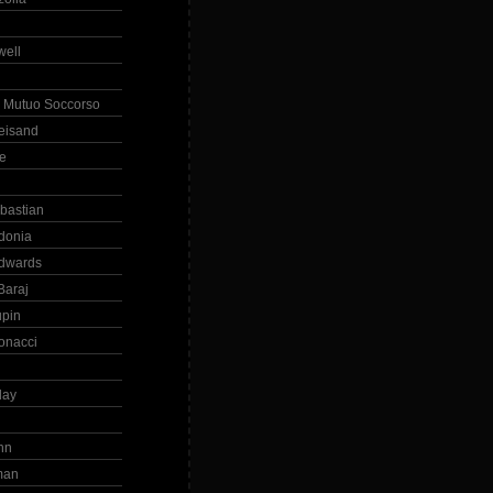
ell
 Mutuo Soccorso
reisand
te
ebastian
donia
dwards
Baraj
upin
onacci
day
hn
man