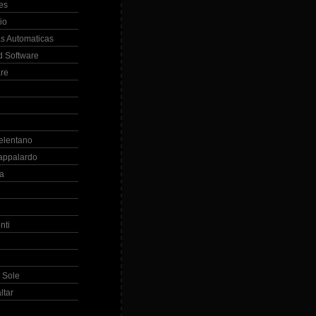
es
io
s Automaticas
 Software
re
elentano
appalardo
la
nti
 Sole
ltar