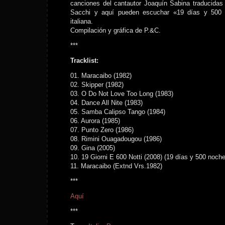
canciones del cantautor Joaquín Sabina traducidas a
Sacchi y aquí pueden escuchar «19 días y 500 
italiana.
Compilación y gráfica de P.&C.
***
Tracklist:
01. Maracaibo (1982)
02. Skipper (1982)
03. O Do Not Love Too Long (1983)
04. Dance All Nite (1983)
05. Samba Calipso Tango (1984)
06. Aurora (1985)
07. Punto Zero (1986)
08. Rimini Ouagadougou (1986)
09. Gina (2005)
10. 19 Giorni E 600 Notti (2008) (19 días y 500 noch
11. Maracaibo (Extnd Vrs.1982)
***
Aquí
***