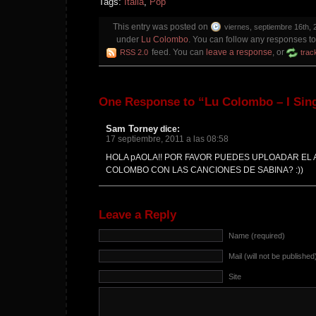
Tags:
Italia
,
Pop
This entry was posted on
viernes, septiembre 16th, 
under
Lu Colombo
. You can follow any responses to 
feed. You can
leave a response
, or
RSS 2.0
trac
One Response to “Lu Colombo – I Singo
Sam Torney
dice:
17 septiembre, 2011 a las 08:58
HOLA pAOLA!! POR FAVOR PUEDES UPLOADAR EL
COLOMBO CON LAS CANCIONES DE SABINA? :))
Leave a Reply
Name (required)
Mail (will not be published
Site